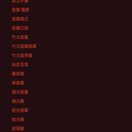
直立紗簾
窗簾 種類
窗簾樣式
窗簾訂做
竹北窗簾
竹北窗簾推薦
竹北風琴簾
絲柔百葉
蘿美雅
蜂巢簾
調光捲簾
調光簾
遮光捲簾
遮光簾
遮陽簾