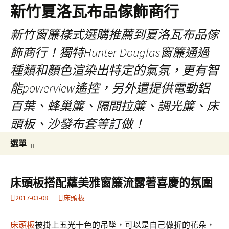
新竹夏洛瓦布品傢飾商行
新竹窗簾樣式選購推薦到夏洛瓦布品傢
飾商行！獨特Hunter Douglas窗簾通過
種類和顏色渲染出特定的氣氛，更有智
能powerview遙控，另外還提供電動鋁
百葉、蜂巢簾、隔間拉簾、調光簾、床
頭板、沙發布套等訂做！
跳
搜
選單
至
尋
內
關
容
鍵
床頭板搭配蘿美雅窗簾流露著喜慶的氛圍
字:
2017-03-08
床頭板
床頭板
被掛上五光十色的吊墜，可以是自己做折的花朵，