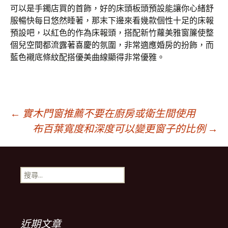
可以是手鐲店買的首飾，好的床頭板頭預設能讓你心緒舒
服暢快每日悠然睡著，那末下邊來看幾款個性十足的床報
預設吧，以紅色的作為床報頭，搭配新竹蘿美雅窗簾使整
個兒空間都流露著喜慶的氛圍，非常適應婚房的扮飾，而
藍色襯底條紋配搭優美曲線顯得非常優雅。
文
←
實木門窗推薦不要在廚房或衛生間使用
布百葉寬度和深度可以變更窗子的比例
→
章
搜
導
尋
關
鍵
航
字:
近期文章