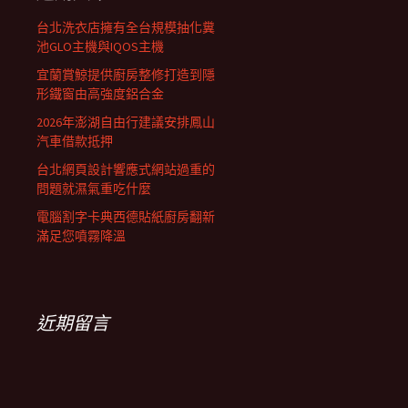
列
台北洗衣店擁有全台規模抽化糞
池GLO主機與IQOS主機
宜蘭賞鯨提供廚房整修打造到隱
形鐵窗由高強度鋁合金
2026年澎湖自由行建議安排鳳山
汽車借款抵押
台北網頁設計響應式網站過重的
問題就濕氣重吃什麼
電腦割字卡典西德貼紙廚房翻新
滿足您噴霧降溫
近期留言