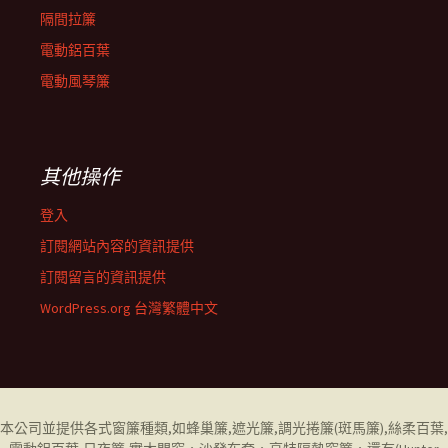
隔間拉簾
電動鋁百葉
電動風琴簾
其他操作
登入
訂閱網站內容的資訊提供
訂閱留言的資訊提供
WordPress.org 台灣繁體中文
本公司並提供各式窗簾種類,如
蜂巢簾
,
遮光簾
,
調光捲簾
(斑馬簾),
絲柔百葉
,