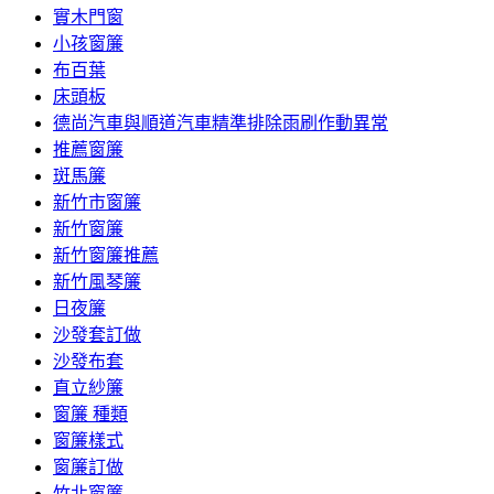
實木門窗
小孩窗簾
布百葉
床頭板
德尚汽車與順道汽車精準排除雨刷作動異常
推薦窗簾
斑馬簾
新竹市窗簾
新竹窗簾
新竹窗簾推薦
新竹風琴簾
日夜簾
沙發套訂做
沙發布套
直立紗簾
窗簾 種類
窗簾樣式
窗簾訂做
竹北窗簾