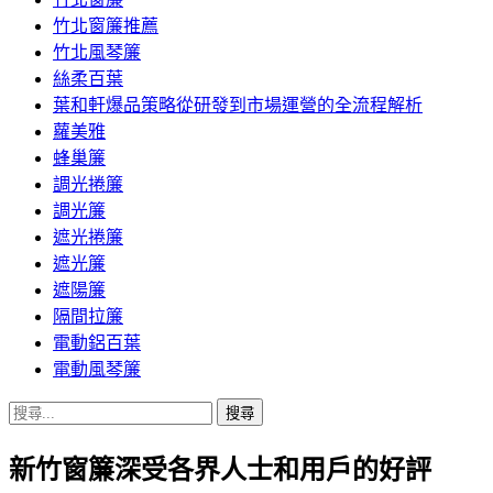
竹北窗簾推薦
竹北風琴簾
絲柔百葉
葉和軒爆品策略從研發到市場運營的全流程解析
蘿美雅
蜂巢簾
調光捲簾
調光簾
遮光捲簾
遮光簾
遮陽簾
隔間拉簾
電動鋁百葉
電動風琴簾
搜
尋
新竹窗簾深受各界人士和用戶的好評
關
鍵