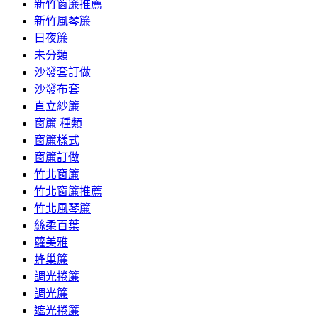
新竹窗簾推薦
新竹風琴簾
日夜簾
未分類
沙發套訂做
沙發布套
直立紗簾
窗簾 種類
窗簾樣式
窗簾訂做
竹北窗簾
竹北窗簾推薦
竹北風琴簾
絲柔百葉
蘿美雅
蜂巢簾
調光捲簾
調光簾
遮光捲簾