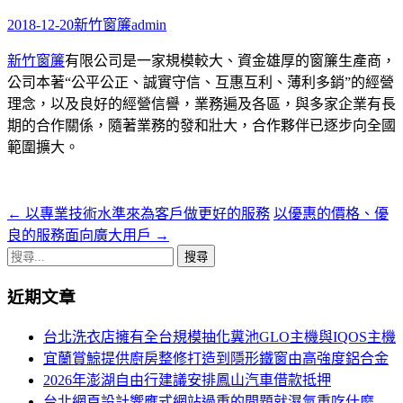
字:
2018-12-20
新竹窗簾
admin
新竹窗簾
有限公司是一家規模較大、資金雄厚的窗簾生產商，
公司本著“公平公正、誠實守信、互惠互利、薄利多銷”的經營
理念，以及良好的經營信譽，業務遍及各區，與多家企業有長
期的合作關係，隨著業務的發和壯大，合作夥伴已逐步向全國
範圍擴大。
←
以專業技術水準來為客戶做更好的服務
以優惠的價格、優
文
良的服務面向廣大用戶
→
章
搜
導
尋
近期文章
關
航
鍵
台北洗衣店擁有全台規模抽化糞池GLO主機與IQOS主機
列
字:
宜蘭賞鯨提供廚房整修打造到隱形鐵窗由高強度鋁合金
2026年澎湖自由行建議安排鳳山汽車借款抵押
台北網頁設計響應式網站過重的問題就濕氣重吃什麼