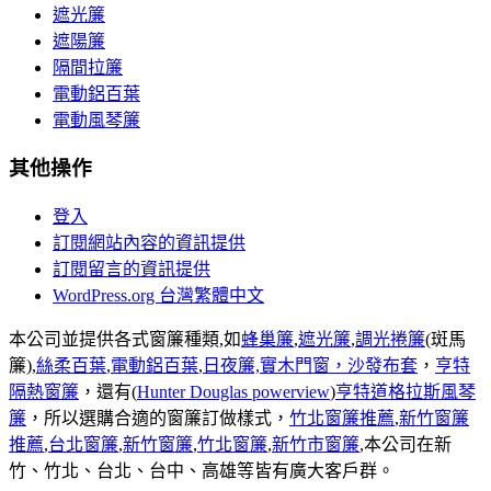
遮光簾
遮陽簾
隔間拉簾
電動鋁百葉
電動風琴簾
其他操作
登入
訂閱網站內容的資訊提供
訂閱留言的資訊提供
WordPress.org 台灣繁體中文
本公司並提供各式窗簾種類,如
蜂巢簾
,
遮光簾
,
調光捲簾
(斑馬
簾),
絲柔百葉
,
電動鋁百葉
,
日夜簾,
實木門窗，
沙發布套
，
亨特
隔熱窗簾
，還有(
Hunter Douglas powerview
)
亨特道格拉斯風琴
簾
，所以選購合適的窗簾訂做樣式，
竹北窗簾推薦
,
新竹窗簾
推薦
,
台北窗簾
,
新竹窗簾
,
竹北窗簾
,
新竹市窗簾
,本公司在新
竹、竹北、台北、台中、高雄等皆有廣大客戶群。