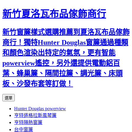
新竹夏洛瓦布品傢飾商行
新竹窗簾樣式選購推薦到夏洛瓦布品傢飾
商行！獨特Hunter Douglas窗簾通過種類
和顏色渲染出特定的氣氛，更有智能
powerview遙控，另外還提供電動鋁百
葉、蜂巢簾、隔間拉簾、調光簾、床頭
板、沙發布套等訂做！
跳
選單
至
Hunter Douglas powerview
內
亨特道格拉斯風琴簾
容
亨特隔熱窗簾
台中窗簾