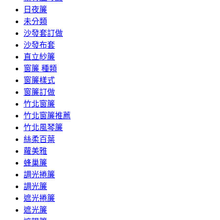
日夜簾
未分類
沙發套訂做
沙發布套
直立紗簾
窗簾 種類
窗簾樣式
窗簾訂做
竹北窗簾
竹北窗簾推薦
竹北風琴簾
絲柔百葉
蘿美雅
蜂巢簾
調光捲簾
調光簾
遮光捲簾
遮光簾