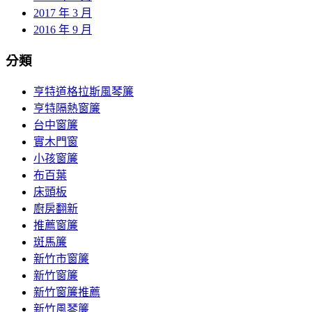
2017 年 3 月
2016 年 9 月
分類
亨特道格拉斯風琴簾
亨特隔熱窗簾
台中窗簾
實木門窗
小孩窗簾
布百葉
床頭板
廚房翻新
推薦窗簾
斑馬簾
新竹市窗簾
新竹窗簾
新竹窗簾推薦
新竹風琴簾