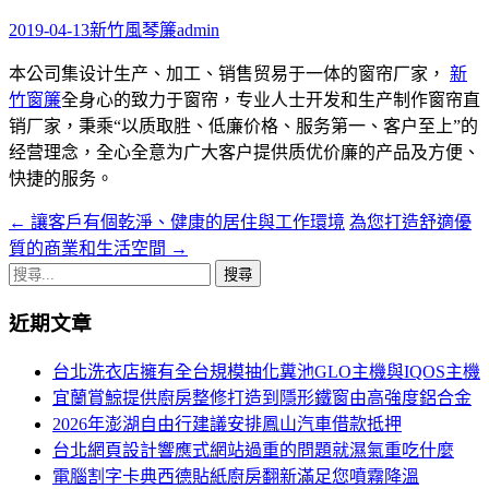
字:
2019-04-13
新竹風琴簾
admin
本公司集设计生产、加工、销售贸易于一体的窗帘厂家，
新
竹窗簾
全身心的致力于窗帘，专业人士开发和生产制作窗帘直
销厂家，秉乘“以质取胜、低廉价格、服务第一、客户至上”的
经营理念，全心全意为广大客户提供质优价廉的产品及方便、
快捷的服务。
←
讓客戶有個乾淨、健康的居住與工作環境
為您打造舒適優
文
質的商業和生活空間
→
章
搜
導
尋
近期文章
關
航
鍵
台北洗衣店擁有全台規模抽化糞池GLO主機與IQOS主機
列
字:
宜蘭賞鯨提供廚房整修打造到隱形鐵窗由高強度鋁合金
2026年澎湖自由行建議安排鳳山汽車借款抵押
台北網頁設計響應式網站過重的問題就濕氣重吃什麼
電腦割字卡典西德貼紙廚房翻新滿足您噴霧降溫