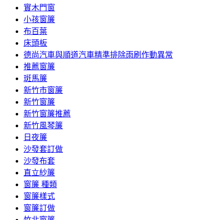
實木門窗
小孩窗簾
布百葉
床頭板
德尚汽車與順道汽車精準排除雨刷作動異常
推薦窗簾
斑馬簾
新竹市窗簾
新竹窗簾
新竹窗簾推薦
新竹風琴簾
日夜簾
沙發套訂做
沙發布套
直立紗簾
窗簾 種類
窗簾樣式
窗簾訂做
竹北窗簾