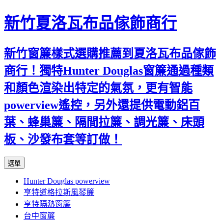
新竹夏洛瓦布品傢飾商行
新竹窗簾樣式選購推薦到夏洛瓦布品傢飾
商行！獨特Hunter Douglas窗簾通過種類
和顏色渲染出特定的氣氛，更有智能
powerview遙控，另外還提供電動鋁百
葉、蜂巢簾、隔間拉簾、調光簾、床頭
板、沙發布套等訂做！
跳
選單
至
Hunter Douglas powerview
內
亨特道格拉斯風琴簾
容
亨特隔熱窗簾
台中窗簾