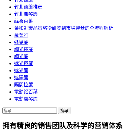
竹北窗簾推薦
竹北風琴簾
絲柔百葉
葉和軒爆品策略從研發到市場運營的全流程解析
蘿美雅
蜂巢簾
調光捲簾
調光簾
遮光捲簾
遮光簾
遮陽簾
隔間拉簾
電動鋁百葉
電動風琴簾
搜
尋
拥有精良的销售团队及科学的营销体系
關
鍵