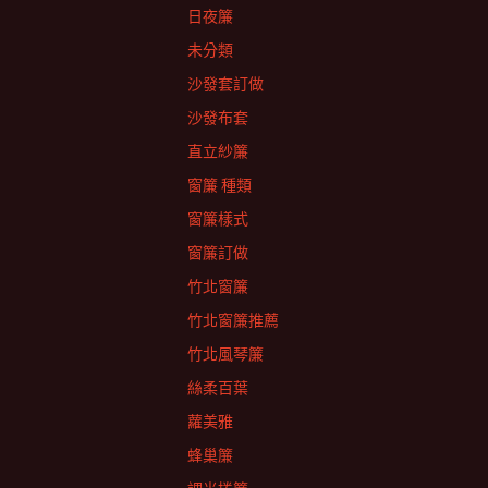
日夜簾
未分類
沙發套訂做
沙發布套
直立紗簾
窗簾 種類
窗簾樣式
窗簾訂做
竹北窗簾
竹北窗簾推薦
竹北風琴簾
絲柔百葉
蘿美雅
蜂巢簾