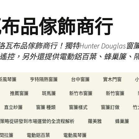
瓦布品傢飾商行
布品傢飾商行！獨特Hunter Dougla
view遙控，另外還提供電動鋁百葉、蜂巢簾
斯風琴簾
亨特隔熱窗簾
台中窗簾
實木門窗
推薦窗簾
斑馬簾
新竹市窗簾
新竹窗簾
直立紗簾
窗簾 種類
窗簾樣式
窗簾訂做
竹
策略從研發到市場運營的全流程解析
蘿美雅
蜂巢簾
間拉簾
電動鋁百葉
電動風琴簾