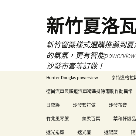
新竹夏洛
新竹窗簾樣式選購推薦到夏洛瓦
的氣氛，更有智能power
沙發布套等訂做！
跳
Hunter Douglas powerview
亨特道格拉
至
內
德尚汽車與順道汽車精準排除雨刷作動異常
容
日夜簾
沙發套訂做
沙發布套
竹北風琴簾
絲柔百葉
葉和軒爆品
遮光捲簾
遮光簾
遮陽簾
隔