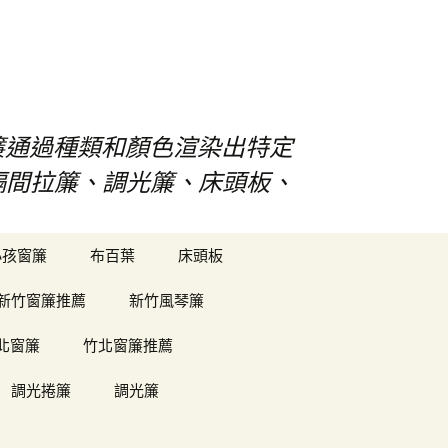
s窗簾通過種類和顏色渲染出特定
、隔間拉簾、調光簾、床頭板、
搜
小孩窗簾
布百葉
床頭板
尋
關
新竹窗簾推薦
新竹風琴簾
鍵
字:
北窗簾
竹北窗簾推薦
調光捲簾
調光簾