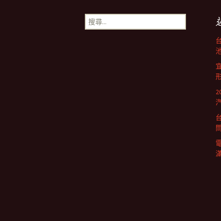
章
搜
尋
導
關
鍵
池
字:
航
列