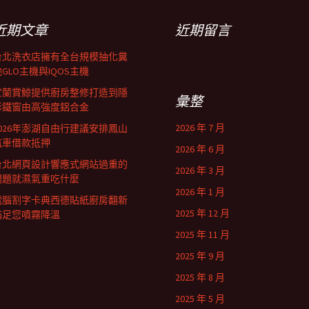
近期文章
近期留言
台北洗衣店擁有全台規模抽化糞
GLO主機與IQOS主機
宜蘭賞鯨提供廚房整修打造到隱
彙整
形鐵窗由高強度鋁合金
2026 年 7 月
2026年澎湖自由行建議安排鳳山
汽車借款抵押
2026 年 6 月
台北網頁設計響應式網站過重的
2026 年 3 月
問題就濕氣重吃什麼
2026 年 1 月
電腦割字卡典西德貼紙廚房翻新
2025 年 12 月
滿足您噴霧降溫
2025 年 11 月
2025 年 9 月
2025 年 8 月
2025 年 5 月