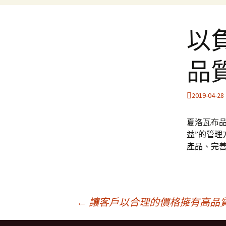
以
品
2019-04-28
夏洛瓦布
益”的管理
產品、完
文
←
讓客戶以合理的價格擁有高品