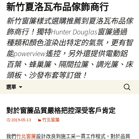
新竹夏洛瓦布品傢飾商行
新竹窗簾樣式選購推薦到夏洛瓦布品傢
飾商行！獨特Hunter Douglas窗簾通過
種類和顏色渲染出特定的氣氛，更有智
能powerview遙控，另外還提供電動鋁
百葉、蜂巢簾、隔間拉簾、調光簾、床
頭板、沙發布套等訂做！
跳
搜
選單
至
尋
內
關
容
鍵
對於窗簾品質嚴格把控深受客戶肯定
字:
2019-05-13
竹北窗簾
我們
竹北窗
簾
設計改良到施工采一貫工作程式，對於品質