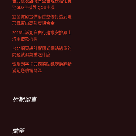
列
台北洗衣店擁有全台規模抽化糞
池GLO主機與IQOS主機
宜蘭賞鯨提供廚房整修打造到隱
形鐵窗由高強度鋁合金
2026年澎湖自由行建議安排鳳山
汽車借款抵押
台北網頁設計響應式網站過重的
問題就濕氣重吃什麼
電腦割字卡典西德貼紙廚房翻新
滿足您噴霧降溫
近期留言
彙整