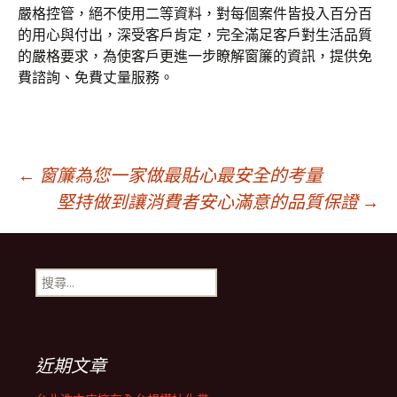
嚴格控管，絕不使用二等資料，對每個案件皆投入百分百
的用心與付出，深受客戶肯定，完全滿足客戶對生活品質
的嚴格要求，為使客戶更進一步瞭解窗簾的資訊，提供免
費諮詢、免費丈量服務。
文
←
窗簾為您一家做最貼心最安全的考量
堅持做到讓消費者安心滿意的品質保證
→
章
搜
導
尋
關
鍵
航
字:
近期文章