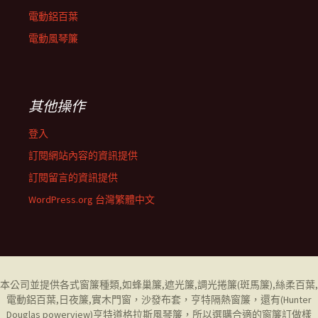
電動鋁百葉
電動風琴簾
其他操作
登入
訂閱網站內容的資訊提供
訂閱留言的資訊提供
WordPress.org 台灣繁體中文
本公司並提供各式窗簾種類,如
蜂巢簾
,
遮光簾
,
調光捲簾
(斑馬簾),
絲柔百葉
,
電動鋁百葉
,
日夜簾,
實木門窗，
沙發布套
，
亨特隔熱窗簾
，還有(
Hunter
Douglas powerview
)
亨特道格拉斯風琴簾
，所以選購合適的窗簾訂做樣