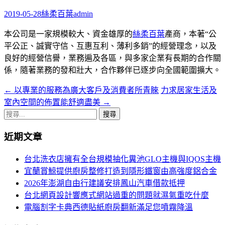
字:
2019-05-28
絲柔百葉
admin
本公司是一家規模較大、資金雄厚的
絲柔百葉
產商，本著“公
平公正、誠實守信、互惠互利、薄利多銷”的經營理念，以及
良好的經營信譽，業務遍及各區，與多家企業有長期的合作關
係，隨著業務的發和壯大，合作夥伴已逐步向全國範圍擴大。
←
以專業的服務為廣大客戶及消費者所青睞
力求居家生活及
文
室內空間的佈置能舒適盡美
→
章
搜
導
尋
近期文章
關
航
鍵
台北洗衣店擁有全台規模抽化糞池GLO主機與IQOS主機
列
字:
宜蘭賞鯨提供廚房整修打造到隱形鐵窗由高強度鋁合金
2026年澎湖自由行建議安排鳳山汽車借款抵押
台北網頁設計響應式網站過重的問題就濕氣重吃什麼
電腦割字卡典西德貼紙廚房翻新滿足您噴霧降溫