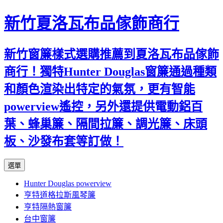
新竹夏洛瓦布品傢飾商行
新竹窗簾樣式選購推薦到夏洛瓦布品傢飾
商行！獨特Hunter Douglas窗簾通過種類
和顏色渲染出特定的氣氛，更有智能
powerview遙控，另外還提供電動鋁百
葉、蜂巢簾、隔間拉簾、調光簾、床頭
板、沙發布套等訂做！
跳
選單
至
Hunter Douglas powerview
內
亨特道格拉斯風琴簾
容
亨特隔熱窗簾
台中窗簾