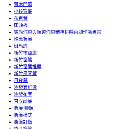
實木門窗
小孩窗簾
布百葉
床頭板
德尚汽車與順道汽車精準排除雨刷作動異常
推薦窗簾
斑馬簾
新竹市窗簾
新竹窗簾
新竹窗簾推薦
新竹風琴簾
日夜簾
沙發套訂做
沙發布套
直立紗簾
窗簾 種類
窗簾樣式
窗簾訂做
竹北窗簾