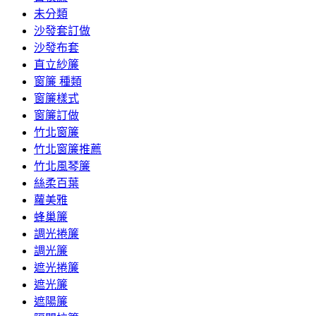
未分類
沙發套訂做
沙發布套
直立紗簾
窗簾 種類
窗簾樣式
窗簾訂做
竹北窗簾
竹北窗簾推薦
竹北風琴簾
絲柔百葉
蘿美雅
蜂巢簾
調光捲簾
調光簾
遮光捲簾
遮光簾
遮陽簾