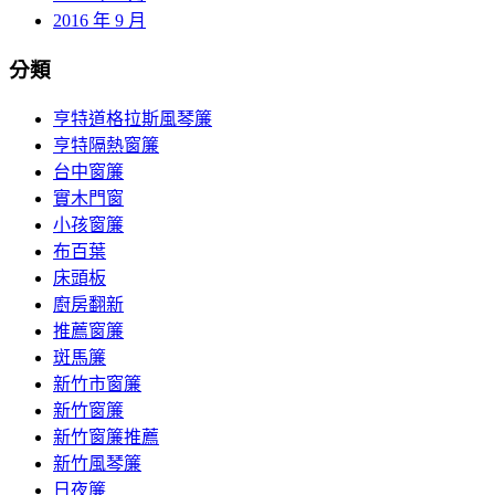
2016 年 9 月
分類
亨特道格拉斯風琴簾
亨特隔熱窗簾
台中窗簾
實木門窗
小孩窗簾
布百葉
床頭板
廚房翻新
推薦窗簾
斑馬簾
新竹市窗簾
新竹窗簾
新竹窗簾推薦
新竹風琴簾
日夜簾