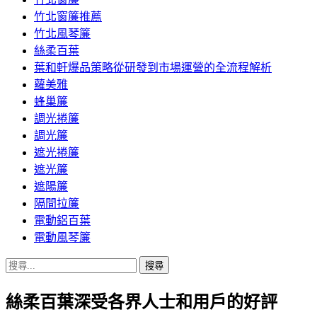
竹北窗簾推薦
竹北風琴簾
絲柔百葉
葉和軒爆品策略從研發到市場運營的全流程解析
蘿美雅
蜂巢簾
調光捲簾
調光簾
遮光捲簾
遮光簾
遮陽簾
隔間拉簾
電動鋁百葉
電動風琴簾
搜
尋
絲柔百葉深受各界人士和用戶的好評
關
鍵