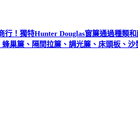
！獨特Hunter Douglas窗簾通過種
百葉、蜂巢簾、隔間拉簾、調光簾、床頭板、