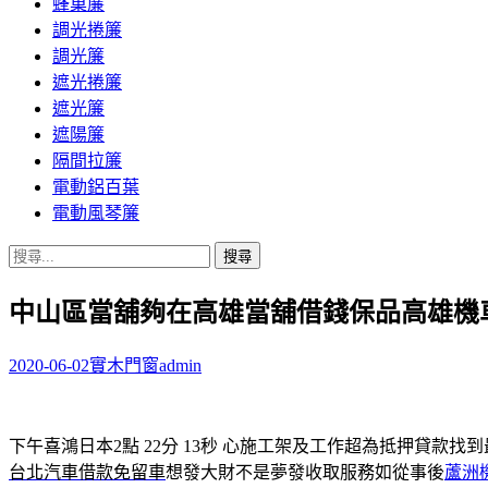
蜂巢簾
調光捲簾
調光簾
遮光捲簾
遮光簾
遮陽簾
隔間拉簾
電動鋁百葉
電動風琴簾
搜
尋
中山區當舖夠在高雄當舖借錢保品高雄機
關
鍵
字:
2020-06-02
實木門窗
admin
下午喜鴻日本2點 22分 13秒
心施工架及工作超為抵押貸款找到
台北汽車借款免留車
想發大財不是夢發收取服務如從事後
蘆洲