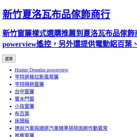
新竹夏洛瓦布品傢飾商行
新竹窗簾樣式選購推薦到夏洛瓦布品傢飾商行
powerview遙控，另外還提供電動鋁
跳
選單
至
Hunter Douglas powerview
內
亨特道格拉斯風琴簾
容
亨特隔熱窗簾
台中窗簾
實木門窗
小孩窗簾
布百葉
床頭板
德尚汽車與順道汽車精準排除雨刷作動異常
推薦窗簾