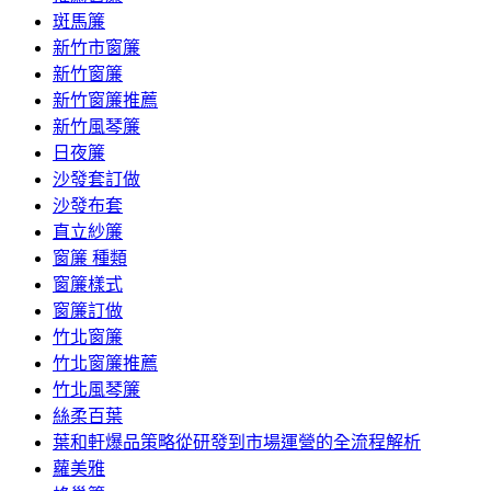
斑馬簾
新竹市窗簾
新竹窗簾
新竹窗簾推薦
新竹風琴簾
日夜簾
沙發套訂做
沙發布套
直立紗簾
窗簾 種類
窗簾樣式
窗簾訂做
竹北窗簾
竹北窗簾推薦
竹北風琴簾
絲柔百葉
葉和軒爆品策略從研發到市場運營的全流程解析
蘿美雅