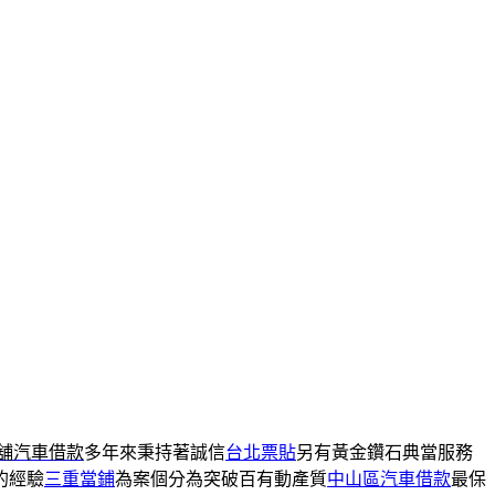
舖汽車借款
多年來秉持著誠信
台北票貼
另有黃金鑽石典當服務
的經驗
三重當鋪
為案個分為突破百有動產質
中山區汽車借款
最保