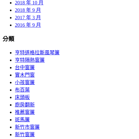
2018 年 10 月
2018 年 9 月
2017 年 3 月
2016 年 9 月
分類
亨特道格拉斯風琴簾
亨特隔熱窗簾
台中窗簾
實木門窗
小孩窗簾
布百葉
床頭板
廚房翻新
推薦窗簾
斑馬簾
新竹市窗簾
新竹窗簾