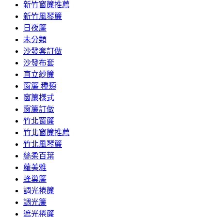
新竹窗簾推薦
新竹風琴簾
日夜簾
未分類
沙發套訂做
沙發布套
直立紗簾
窗簾 種類
窗簾樣式
窗簾訂做
竹北窗簾
竹北窗簾推薦
竹北風琴簾
絲柔百葉
蘿美雅
蜂巢簾
調光捲簾
調光簾
遮光捲簾