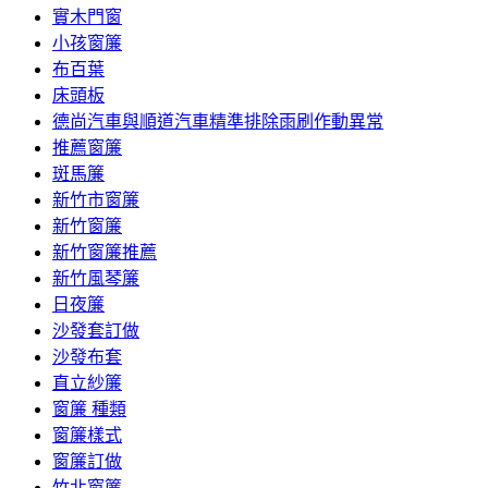
實木門窗
小孩窗簾
布百葉
床頭板
德尚汽車與順道汽車精準排除雨刷作動異常
推薦窗簾
斑馬簾
新竹市窗簾
新竹窗簾
新竹窗簾推薦
新竹風琴簾
日夜簾
沙發套訂做
沙發布套
直立紗簾
窗簾 種類
窗簾樣式
窗簾訂做
竹北窗簾