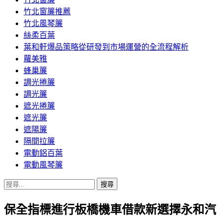
竹北窗簾推薦
竹北風琴簾
絲柔百葉
葉和軒爆品策略從研發到市場運營的全流程解析
蘿美雅
蜂巢簾
調光捲簾
調光簾
遮光捲簾
遮光簾
遮陽簾
隔間拉簾
電動鋁百葉
電動風琴簾
搜
尋
保全指標進行板橋機車借款新選擇永和汽
關
鍵