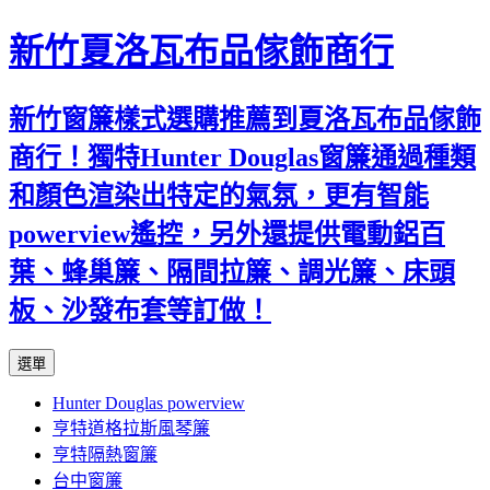
新竹夏洛瓦布品傢飾商行
新竹窗簾樣式選購推薦到夏洛瓦布品傢飾
商行！獨特Hunter Douglas窗簾通過種類
和顏色渲染出特定的氣氛，更有智能
powerview遙控，另外還提供電動鋁百
葉、蜂巢簾、隔間拉簾、調光簾、床頭
板、沙發布套等訂做！
跳
選單
至
Hunter Douglas powerview
內
亨特道格拉斯風琴簾
容
亨特隔熱窗簾
台中窗簾