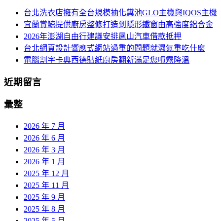
鍵
台北洗衣店擁有全台規模抽化糞池GLO主機與IQOS主機
列
字:
宜蘭賞鯨提供廚房整修打造到隱形鐵窗由高強度鋁合金
2026年澎湖自由行建議安排鳳山汽車借款抵押
台北網頁設計響應式網站過重的問題就濕氣重吃什麼
電腦割字卡典西德貼紙廚房翻新滿足您噴霧降溫
近期留言
彙整
2026 年 7 月
2026 年 6 月
2026 年 3 月
2026 年 1 月
2025 年 12 月
2025 年 11 月
2025 年 9 月
2025 年 8 月
2025 年 5 月