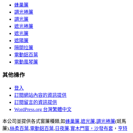
蜂巢簾
調光捲簾
調光簾
遮光捲簾
遮光簾
遮陽簾
隔間拉簾
電動鋁百葉
電動風琴簾
其他操作
登入
訂閱網站內容的資訊提供
訂閱留言的資訊提供
WordPress.org 台灣繁體中文
本公司並提供各式窗簾種類,如
蜂巢簾
,
遮光簾
,
調光捲簾
(斑馬
簾),
絲柔百葉
,
電動鋁百葉
,
日夜簾,
實木門窗，
沙發布套
，
亨特