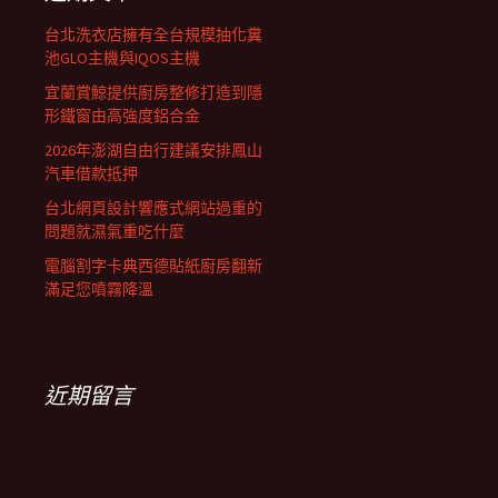
列
台北洗衣店擁有全台規模抽化糞
池GLO主機與IQOS主機
宜蘭賞鯨提供廚房整修打造到隱
形鐵窗由高強度鋁合金
2026年澎湖自由行建議安排鳳山
汽車借款抵押
台北網頁設計響應式網站過重的
問題就濕氣重吃什麼
電腦割字卡典西德貼紙廚房翻新
滿足您噴霧降溫
近期留言