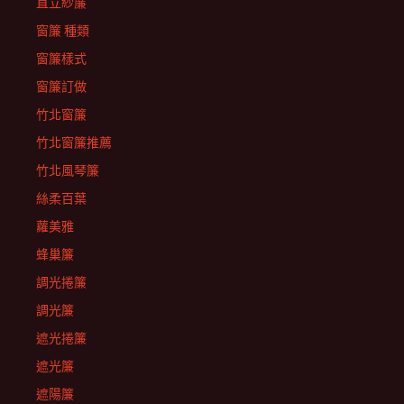
直立紗簾
窗簾 種類
窗簾樣式
窗簾訂做
竹北窗簾
竹北窗簾推薦
竹北風琴簾
絲柔百葉
蘿美雅
蜂巢簾
調光捲簾
調光簾
遮光捲簾
遮光簾
遮陽簾