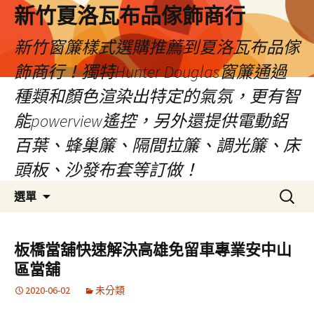
新竹夏洛瓦布品傢飾商行
新竹窗簾樣式選購推薦到夏洛瓦布品傢
飾商行！獨特Hunter Douglas窗簾通過
種類和顏色渲染出特定的氣氛，更有智
能powerview遙控，另外還提供電動鋁
百葉、蜂巢簾、隔間拉簾、調光簾、床
頭板、沙發布套等訂做！
跳
搜
選單
至
尋
內
關
容
鍵
板橋當舖快速解決高雄免留車專業安中山
字:
區當舖
2020-06-02
未分類