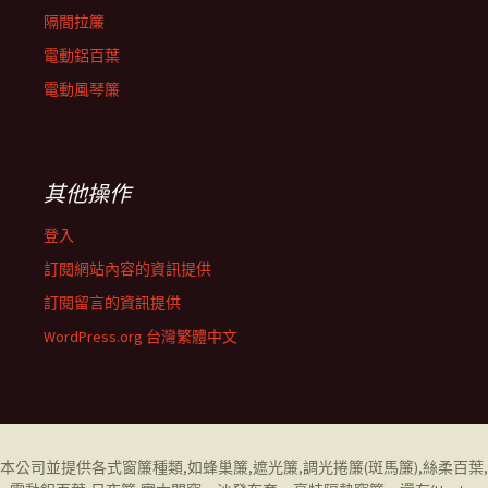
隔間拉簾
電動鋁百葉
電動風琴簾
其他操作
登入
訂閱網站內容的資訊提供
訂閱留言的資訊提供
WordPress.org 台灣繁體中文
本公司並提供各式窗簾種類,如
蜂巢簾
,
遮光簾
,
調光捲簾
(斑馬簾),
絲柔百葉
,