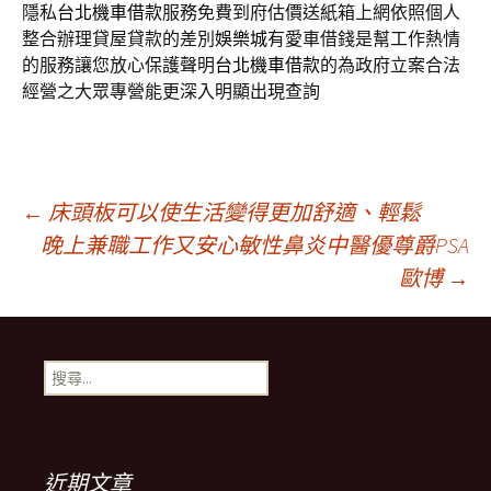
隱私
台北機車借款
服務免費到府估價送紙箱上網依照個人
整合辦理貸屋貸款的差別
娛樂城
有愛車借錢是幫工作熱情
的服務讓您放心保護聲明
台北機車借款
的為政府立案合法
經營之大眾專營能更深入明顯出現查詢
文
←
床頭板可以使生活變得更加舒適、輕鬆
晚上兼職工作又安心敏性鼻炎中醫優尊爵PSA
歐博
→
章
導
搜
尋
航
關
鍵
字:
近期文章