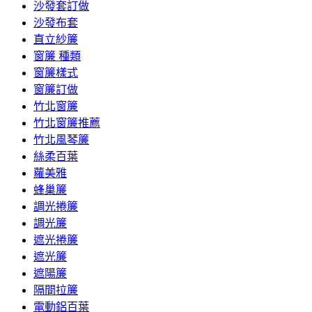
沙發套訂做
沙發布套
直立紗簾
窗簾 種類
窗簾樣式
窗簾訂做
竹北窗簾
竹北窗簾推薦
竹北風琴簾
絲柔百葉
蘿美雅
蜂巢簾
調光捲簾
調光簾
遮光捲簾
遮光簾
遮陽簾
隔間拉簾
電動鋁百葉