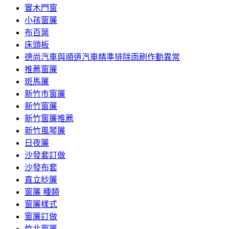
實木門窗
小孩窗簾
布百葉
床頭板
德尚汽車與順道汽車精準排除雨刷作動異常
推薦窗簾
斑馬簾
新竹市窗簾
新竹窗簾
新竹窗簾推薦
新竹風琴簾
日夜簾
沙發套訂做
沙發布套
直立紗簾
窗簾 種類
窗簾樣式
窗簾訂做
竹北窗簾