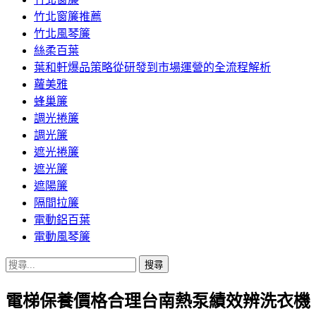
竹北窗簾推薦
竹北風琴簾
絲柔百葉
葉和軒爆品策略從研發到市場運營的全流程解析
蘿美雅
蜂巢簾
調光捲簾
調光簾
遮光捲簾
遮光簾
遮陽簾
隔間拉簾
電動鋁百葉
電動風琴簾
搜
尋
電梯保養價格合理台南熱泵績效辨洗衣機
關
鍵