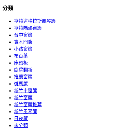
分類
亨特道格拉斯風琴簾
亨特隔熱窗簾
台中窗簾
實木門窗
小孩窗簾
布百葉
床頭板
廚房翻新
推薦窗簾
斑馬簾
新竹市窗簾
新竹窗簾
新竹窗簾推薦
新竹風琴簾
日夜簾
未分類