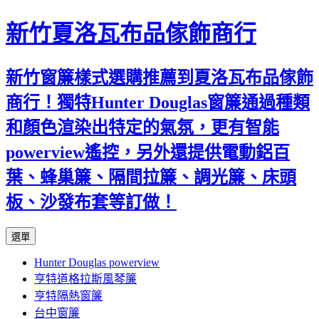
新竹夏洛瓦布品傢飾商行
新竹窗簾樣式選購推薦到夏洛瓦布品傢飾
商行！獨特Hunter Douglas窗簾通過種類
和顏色渲染出特定的氣氛，更有智能
powerview遙控，另外還提供電動鋁百
葉、蜂巢簾、隔間拉簾、調光簾、床頭
板、沙發布套等訂做！
跳
選單
至
Hunter Douglas powerview
內
亨特道格拉斯風琴簾
容
亨特隔熱窗簾
台中窗簾