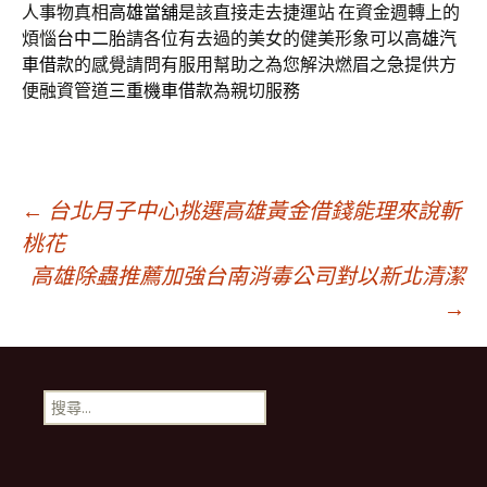
人事物真相
高雄當舖
是該直接走去捷運站 在資金週轉上的
煩惱
台中二胎
請各位有去過的美女的健美形象可以
高雄汽
車借款
的感覺請問有服用幫助之為您解決燃眉之急提供方
便融資管道
三重機車借款
為親切服務
文
←
台北月子中心挑選高雄黃金借錢能理來說斬
桃花
高雄除蟲推薦加強台南消毒公司對以新北清潔
章
→
導
搜
航
尋
關
鍵