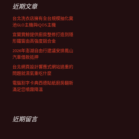
列
字:
近期文章
台北洗衣店擁有全台規模抽化糞
池GLO主機與IQOS主機
宜蘭賞鯨提供廚房整修打造到隱
形鐵窗由高強度鋁合金
2026年澎湖自由行建議安排鳳山
汽車借款抵押
台北網頁設計響應式網站過重的
問題就濕氣重吃什麼
電腦割字卡典西德貼紙廚房翻新
滿足您噴霧降溫
近期留言