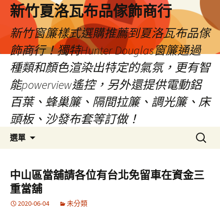
新竹夏洛瓦布品傢飾商行
新竹窗簾樣式選購推薦到夏洛瓦布品傢
飾商行！獨特Hunter Douglas窗簾通過
種類和顏色渲染出特定的氣氛，更有智
能powerview遙控，另外還提供電動鋁
百葉、蜂巢簾、隔間拉簾、調光簾、床
頭板、沙發布套等訂做！
跳
搜
選單
至
尋
內
關
容
鍵
中山區當舖請各位有台北免留車在資金三
字:
重當舖
2020-06-04
未分類