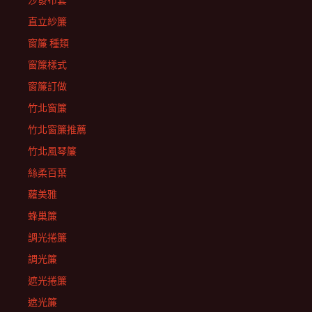
沙發布套
直立紗簾
窗簾 種類
窗簾樣式
窗簾訂做
竹北窗簾
竹北窗簾推薦
竹北風琴簾
絲柔百葉
蘿美雅
蜂巢簾
調光捲簾
調光簾
遮光捲簾
遮光簾