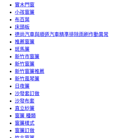
實木門窗
小孩窗簾
布百葉
床頭板
德尚汽車與順道汽車精準排除雨刷作動異常
推薦窗簾
斑馬簾
新竹市窗簾
新竹窗簾
新竹窗簾推薦
新竹風琴簾
日夜簾
沙發套訂做
沙發布套
直立紗簾
窗簾 種類
窗簾樣式
窗簾訂做
竹北窗簾