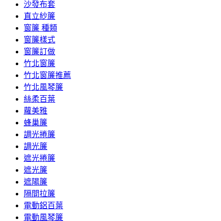
沙發布套
直立紗簾
窗簾 種類
窗簾樣式
窗簾訂做
竹北窗簾
竹北窗簾推薦
竹北風琴簾
絲柔百葉
蘿美雅
蜂巢簾
調光捲簾
調光簾
遮光捲簾
遮光簾
遮陽簾
隔間拉簾
電動鋁百葉
電動風琴簾