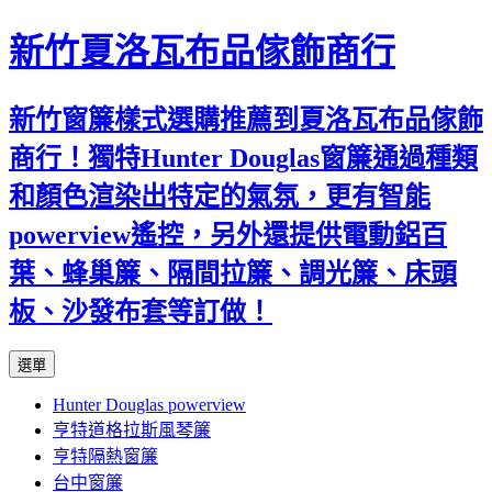
新竹夏洛瓦布品傢飾商行
新竹窗簾樣式選購推薦到夏洛瓦布品傢飾
商行！獨特Hunter Douglas窗簾通過種類
和顏色渲染出特定的氣氛，更有智能
powerview遙控，另外還提供電動鋁百
葉、蜂巢簾、隔間拉簾、調光簾、床頭
板、沙發布套等訂做！
跳
選單
至
Hunter Douglas powerview
內
亨特道格拉斯風琴簾
容
亨特隔熱窗簾
台中窗簾