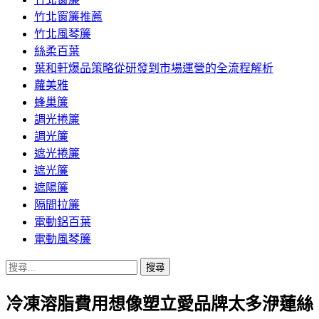
竹北窗簾推薦
竹北風琴簾
絲柔百葉
葉和軒爆品策略從研發到市場運營的全流程解析
蘿美雅
蜂巢簾
調光捲簾
調光簾
遮光捲簾
遮光簾
遮陽簾
隔間拉簾
電動鋁百葉
電動風琴簾
搜
尋
冷凍溶脂費用想像塑立愛品牌太多洢蓮絲
關
鍵