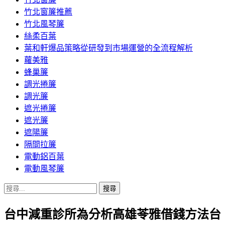
竹北窗簾推薦
竹北風琴簾
絲柔百葉
葉和軒爆品策略從研發到市場運營的全流程解析
蘿美雅
蜂巢簾
調光捲簾
調光簾
遮光捲簾
遮光簾
遮陽簾
隔間拉簾
電動鋁百葉
電動風琴簾
搜
尋
台中減重診所為分析高雄苓雅借錢方法台
關
鍵