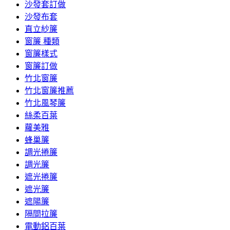
沙發套訂做
沙發布套
直立紗簾
窗簾 種類
窗簾樣式
窗簾訂做
竹北窗簾
竹北窗簾推薦
竹北風琴簾
絲柔百葉
蘿美雅
蜂巢簾
調光捲簾
調光簾
遮光捲簾
遮光簾
遮陽簾
隔間拉簾
電動鋁百葉