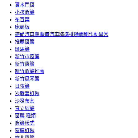
實木門窗
小孩窗簾
布百葉
床頭板
德尚汽車與順道汽車精準排除雨刷作動異常
推薦窗簾
斑馬簾
新竹市窗簾
新竹窗簾
新竹窗簾推薦
新竹風琴簾
日夜簾
沙發套訂做
沙發布套
直立紗簾
窗簾 種類
窗簾樣式
窗簾訂做
竹北窗簾