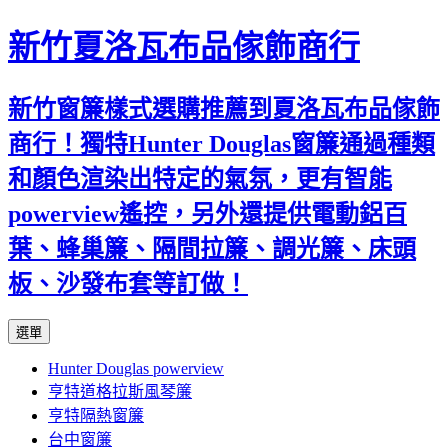
新竹夏洛瓦布品傢飾商行
新竹窗簾樣式選購推薦到夏洛瓦布品傢飾
商行！獨特Hunter Douglas窗簾通過種類
和顏色渲染出特定的氣氛，更有智能
powerview遙控，另外還提供電動鋁百
葉、蜂巢簾、隔間拉簾、調光簾、床頭
板、沙發布套等訂做！
跳
選單
至
Hunter Douglas powerview
內
亨特道格拉斯風琴簾
容
亨特隔熱窗簾
台中窗簾