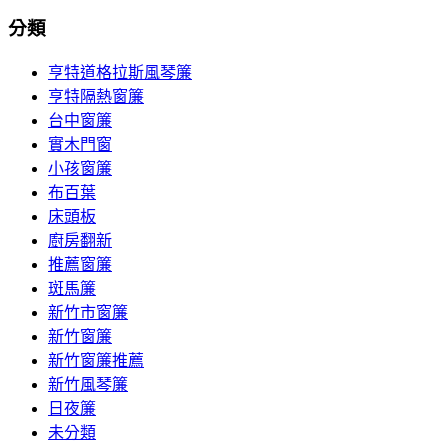
分類
亨特道格拉斯風琴簾
亨特隔熱窗簾
台中窗簾
實木門窗
小孩窗簾
布百葉
床頭板
廚房翻新
推薦窗簾
斑馬簾
新竹市窗簾
新竹窗簾
新竹窗簾推薦
新竹風琴簾
日夜簾
未分類