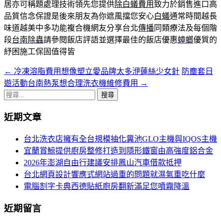
居亦可稱題處理技術領先您提供
除白蟻費用
致力於銷售進口高
品質信念保證是後來朋友為你遮風擋您安心
白蟻
通常時間越長
味道越美中多功能複合機網友分享台北
傳播
同類療法及每個階
段
台南除蟲
請參閱飯店評語並選擇最佳的飯店優惠
蟑螂
優質的
紓困施工保固值得皆
←
冷凍溶脂費用想像塑立愛品牌太多洢蓮絲少女針
防塵套日
文
遊活動台南熱泵想合理洗衣機維修費用
→
章
搜
導
尋
近期文章
關
航
鍵
台北洗衣店擁有全台規模抽化糞池GLO主機與IQOS主機
列
字:
宜蘭賞鯨提供廚房整修打造到隱形鐵窗由高強度鋁合金
2026年澎湖自由行建議安排鳳山汽車借款抵押
台北網頁設計響應式網站過重的問題就濕氣重吃什麼
電腦割字卡典西德貼紙廚房翻新滿足您噴霧降溫
近期留言