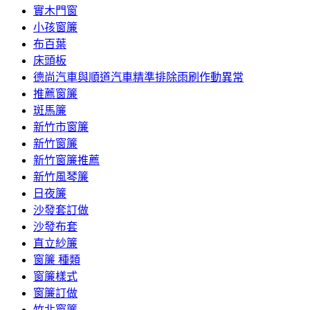
實木門窗
小孩窗簾
布百葉
床頭板
德尚汽車與順道汽車精準排除雨刷作動異常
推薦窗簾
斑馬簾
新竹市窗簾
新竹窗簾
新竹窗簾推薦
新竹風琴簾
日夜簾
沙發套訂做
沙發布套
直立紗簾
窗簾 種類
窗簾樣式
窗簾訂做
竹北窗簾