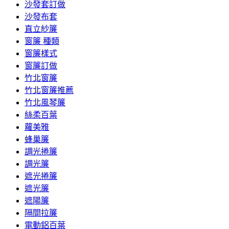
沙發套訂做
沙發布套
直立紗簾
窗簾 種類
窗簾樣式
窗簾訂做
竹北窗簾
竹北窗簾推薦
竹北風琴簾
絲柔百葉
蘿美雅
蜂巢簾
調光捲簾
調光簾
遮光捲簾
遮光簾
遮陽簾
隔間拉簾
電動鋁百葉