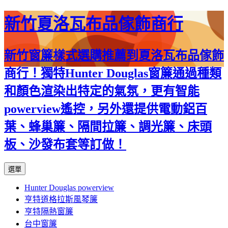
新竹夏洛瓦布品傢飾商行
新竹窗簾樣式選購推薦到夏洛瓦布品傢飾
商行！獨特Hunter Douglas窗簾通過種類
和顏色渲染出特定的氣氛，更有智能
powerview遙控，另外還提供電動鋁百
葉、蜂巢簾、隔間拉簾、調光簾、床頭
板、沙發布套等訂做！
跳
選單
至
Hunter Douglas powerview
內
亨特道格拉斯風琴簾
容
亨特隔熱窗簾
台中窗簾