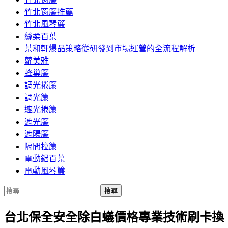
竹北窗簾推薦
竹北風琴簾
絲柔百葉
葉和軒爆品策略從研發到市場運營的全流程解析
蘿美雅
蜂巢簾
調光捲簾
調光簾
遮光捲簾
遮光簾
遮陽簾
隔間拉簾
電動鋁百葉
電動風琴簾
搜
尋
台北保全安全除白蟻價格專業技術刷卡換
關
鍵