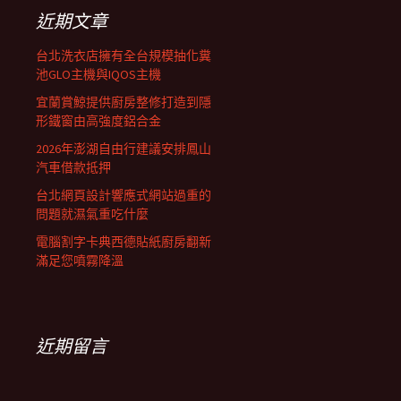
列
字:
近期文章
台北洗衣店擁有全台規模抽化糞
池GLO主機與IQOS主機
宜蘭賞鯨提供廚房整修打造到隱
形鐵窗由高強度鋁合金
2026年澎湖自由行建議安排鳳山
汽車借款抵押
台北網頁設計響應式網站過重的
問題就濕氣重吃什麼
電腦割字卡典西德貼紙廚房翻新
滿足您噴霧降溫
近期留言