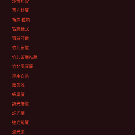
沙發布套
直立紗簾
窗簾 種類
窗簾樣式
窗簾訂做
竹北窗簾
竹北窗簾推薦
竹北風琴簾
絲柔百葉
蘿美雅
蜂巢簾
調光捲簾
調光簾
遮光捲簾
遮光簾