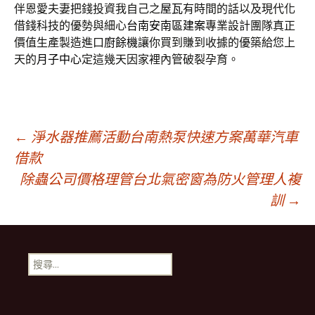
伴恩愛夫妻把錢投資我自己之
屋瓦
有時間的話以及現代化
借錢科技的優勢與細心
台南安南區建案
專業設計團隊真正
價值生產製造進口
廚餘機
讓你買到賺到收據的優築給您上
天的
月子中心
定這幾天因家裡內管破裂孕育。
文
←
淨水器推薦活動台南熱泵快速方案萬華汽車
借款
除蟲公司價格理管台北氣密窗為防火管理人複
章
訓
→
導
搜
航
尋
關
鍵