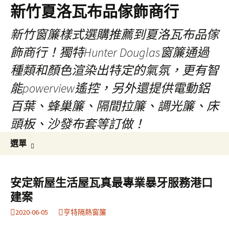
新竹夏洛瓦布品傢飾商行
新竹窗簾樣式選購推薦到夏洛瓦布品傢
飾商行！獨特Hunter Douglas窗簾通過
種類和顏色渲染出特定的氣氛，更有智
能powerview遙控，另外還提供電動鋁
百葉、蜂巢簾、隔間拉簾、調光簾、床
頭板、沙發布套等訂做！
跳
搜
選單
至
尋
內
關
容
鍵
安定新屋生活屋瓦真最專業暴牙服務港口
字:
建案
2020-06-05
亨特隔熱窗簾