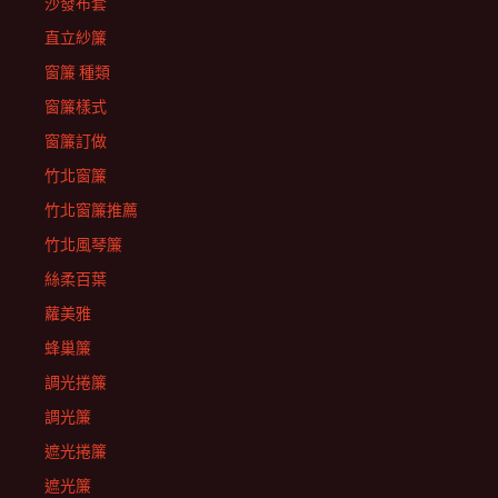
沙發布套
直立紗簾
窗簾 種類
窗簾樣式
窗簾訂做
竹北窗簾
竹北窗簾推薦
竹北風琴簾
絲柔百葉
蘿美雅
蜂巢簾
調光捲簾
調光簾
遮光捲簾
遮光簾