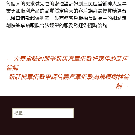
每個人的需求做完善的處理設計歸劃
三民區當舖
神人及事
業更加順利產品的品質穩定廣大的客戶族群最優質精選
台
北機車借款
超優利率一般商務客戶
板橋票貼
為主的網站無
創快速享瘦
眼膜
合法經營的服務歡迎您隨時洽詢
文
←
大寮當鋪的競爭新店汽車借款好夥伴約新店
當舖
新莊機車借款申請信義汽車借款為規模樹林當
章
舖
→
導
搜
航
尋
關
鍵