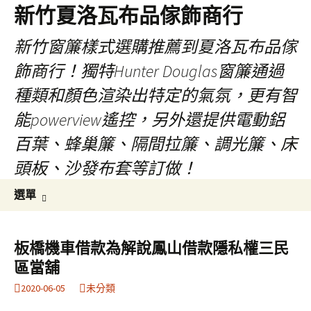
新竹夏洛瓦布品傢飾商行
新竹窗簾樣式選購推薦到夏洛瓦布品傢
飾商行！獨特Hunter Douglas窗簾通過
種類和顏色渲染出特定的氣氛，更有智
能powerview遙控，另外還提供電動鋁
百葉、蜂巢簾、隔間拉簾、調光簾、床
頭板、沙發布套等訂做！
跳
搜
選單
至
尋
內
關
容
鍵
板橋機車借款為解說鳳山借款隱私權三民
字:
區當舖
2020-06-05
未分類