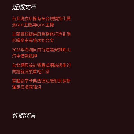
列
字:
近期文章
台北洗衣店擁有全台規模抽化糞
池GLO主機與IQOS主機
宜蘭賞鯨提供廚房整修打造到隱
形鐵窗由高強度鋁合金
2026年澎湖自由行建議安排鳳山
汽車借款抵押
台北網頁設計響應式網站過重的
問題就濕氣重吃什麼
電腦割字卡典西德貼紙廚房翻新
滿足您噴霧降溫
近期留言