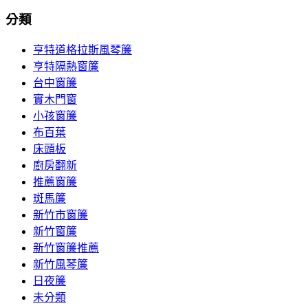
分類
亨特道格拉斯風琴簾
亨特隔熱窗簾
台中窗簾
實木門窗
小孩窗簾
布百葉
床頭板
廚房翻新
推薦窗簾
斑馬簾
新竹市窗簾
新竹窗簾
新竹窗簾推薦
新竹風琴簾
日夜簾
未分類