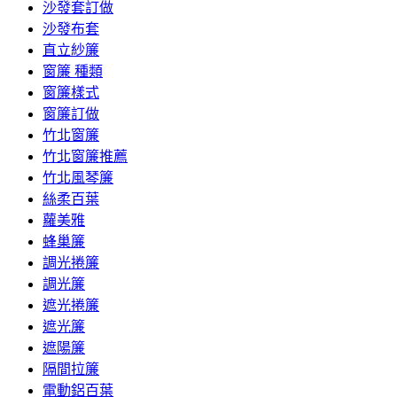
沙發套訂做
沙發布套
直立紗簾
窗簾 種類
窗簾樣式
窗簾訂做
竹北窗簾
竹北窗簾推薦
竹北風琴簾
絲柔百葉
蘿美雅
蜂巢簾
調光捲簾
調光簾
遮光捲簾
遮光簾
遮陽簾
隔間拉簾
電動鋁百葉