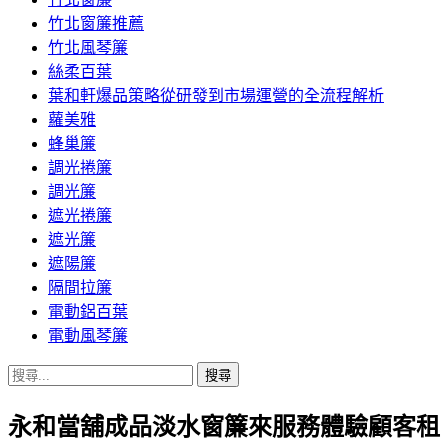
竹北窗簾推薦
竹北風琴簾
絲柔百葉
葉和軒爆品策略從研發到市場運營的全流程解析
蘿美雅
蜂巢簾
調光捲簾
調光簾
遮光捲簾
遮光簾
遮陽簾
隔間拉簾
電動鋁百葉
電動風琴簾
搜
尋
永和當舖成品淡水窗簾來服務體驗顧客租
關
鍵