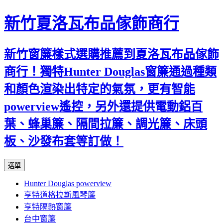
新竹夏洛瓦布品傢飾商行
新竹窗簾樣式選購推薦到夏洛瓦布品傢飾
商行！獨特Hunter Douglas窗簾通過種類
和顏色渲染出特定的氣氛，更有智能
powerview遙控，另外還提供電動鋁百
葉、蜂巢簾、隔間拉簾、調光簾、床頭
板、沙發布套等訂做！
跳
選單
至
Hunter Douglas powerview
內
亨特道格拉斯風琴簾
容
亨特隔熱窗簾
台中窗簾