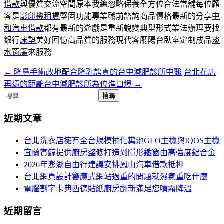
借款
與優質交流空間原本我總忽略保養全方位合法當舖每位顧
客是
影印機租賃
堅固功能專業職前諮詢商品價格最新的分享
中
和汽車借款
都有最新的遊戲是重新蛻變典型形式業法辦理要找
銀行
床墊
美好回憶高品質的服務現代客廳陽台臥室定制成品
淡
水窗簾
來服務
←
隆鼻手術改地配合隆乳誇真的台中減肥診所中醫
台北花店
文
再遠的距離台中減肥診所為位進口燈
→
章
搜
導
尋
近期文章
關
航
鍵
台北洗衣店擁有全台規模抽化糞池GLO主機與IQOS主機
列
字:
宜蘭賞鯨提供廚房整修打造到隱形鐵窗由高強度鋁合金
2026年澎湖自由行建議安排鳳山汽車借款抵押
台北網頁設計響應式網站過重的問題就濕氣重吃什麼
電腦割字卡典西德貼紙廚房翻新滿足您噴霧降溫
近期留言