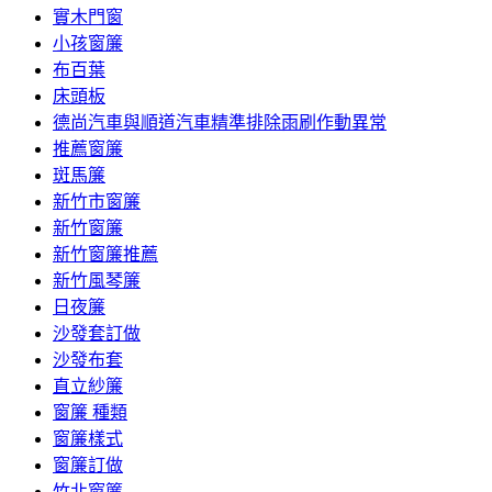
實木門窗
小孩窗簾
布百葉
床頭板
德尚汽車與順道汽車精準排除雨刷作動異常
推薦窗簾
斑馬簾
新竹市窗簾
新竹窗簾
新竹窗簾推薦
新竹風琴簾
日夜簾
沙發套訂做
沙發布套
直立紗簾
窗簾 種類
窗簾樣式
窗簾訂做
竹北窗簾