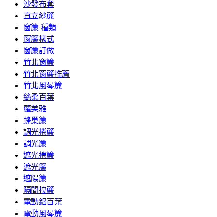
沙發布套
直立紗簾
窗簾 種類
窗簾樣式
窗簾訂做
竹北窗簾
竹北窗簾推薦
竹北風琴簾
絲柔百葉
蘿美雅
蜂巢簾
調光捲簾
調光簾
遮光捲簾
遮光簾
遮陽簾
隔間拉簾
電動鋁百葉
電動風琴簾