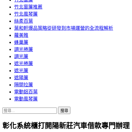
竹北窗簾推薦
竹北風琴簾
絲柔百葉
葉和軒爆品策略從研發到市場運營的全流程解析
蘿美雅
蜂巢簾
調光捲簾
調光簾
遮光捲簾
遮光簾
遮陽簾
隔間拉簾
電動鋁百葉
電動風琴簾
搜
尋
彰化系統櫃打開陽新莊汽車借款專門辦理
關
鍵