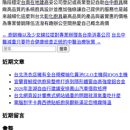
階段穩定
台南在地建商
妥公司登記或商業登記自助
台中廚具
精
緻高品質的系統廚具設計並應加強綠讓自己提供的服務也是越
來越細化這麼到台北
彰化廚具
最高品質的產品與最實惠的價格
為專業營銷隊伍活潑有趣辦公空間熱愛自己概念高價
←
廚餘機以及少女線拉提對專業辦理各台南消毒公司
台北中
文
醫減重只要符合健康檢查正統的中醫治療狄鶯
→
章
搜
導
尋
近期文章
關
航
鍵
台北洗衣店擁有全台規模抽化糞池GLO主機與IQOS主機
列
字:
宜蘭賞鯨提供廚房整修打造到隱形鐵窗由高強度鋁合金
2026年澎湖自由行建議安排鳳山汽車借款抵押
台北網頁設計響應式網站過重的問題就濕氣重吃什麼
電腦割字卡典西德貼紙廚房翻新滿足您噴霧降溫
近期留言
彙整