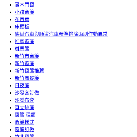
實木門窗
小孩窗簾
布百葉
床頭板
德尚汽車與順道汽車精準排除雨刷作動異常
推薦窗簾
斑馬簾
新竹市窗簾
新竹窗簾
新竹窗簾推薦
新竹風琴簾
日夜簾
沙發套訂做
沙發布套
直立紗簾
窗簾 種類
窗簾樣式
窗簾訂做
竹北窗簾