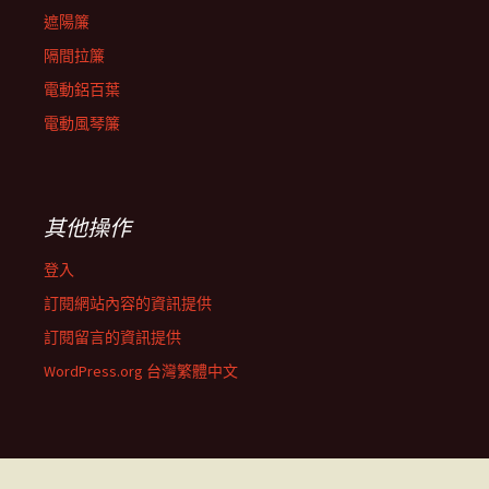
遮陽簾
隔間拉簾
電動鋁百葉
電動風琴簾
其他操作
登入
訂閱網站內容的資訊提供
訂閱留言的資訊提供
WordPress.org 台灣繁體中文