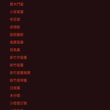
實木門窗
小孩窗簾
布百葉
床頭板
廚房翻新
推薦窗簾
斑馬簾
新竹市窗簾
新竹窗簾
新竹窗簾推薦
新竹風琴簾
日夜簾
未分類
沙發套訂做