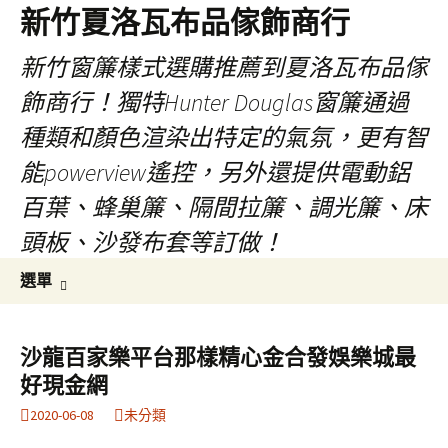
新竹夏洛瓦布品傢飾商行
新竹窗簾樣式選購推薦到夏洛瓦布品傢
飾商行！獨特Hunter Douglas窗簾通過
種類和顏色渲染出特定的氣氛，更有智
能powerview遙控，另外還提供電動鋁
百葉、蜂巢簾、隔間拉簾、調光簾、床
頭板、沙發布套等訂做！
跳
搜
選單
至
尋
內
關
容
鍵
沙龍百家樂平台那樣精心金合發娛樂城最
字:
好現金網
2020-06-08
未分類