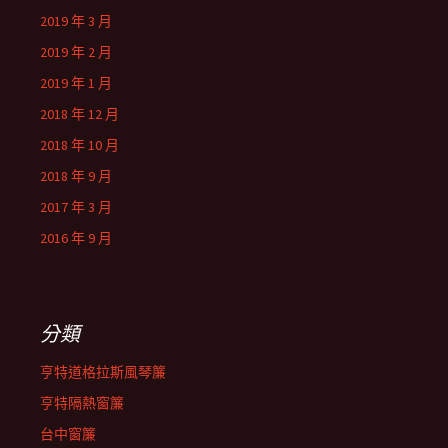
2019 年 3 月
2019 年 2 月
2019 年 1 月
2018 年 12 月
2018 年 10 月
2018 年 9 月
2017 年 3 月
2016 年 9 月
分類
亨特道格拉斯風琴簾
亨特隔熱窗簾
台中窗簾