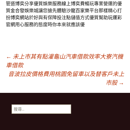
管道
博奕
分享優質娛樂服務
線上博奕
費暢玩專業營運的優
質
金合發
娛樂城讓您搶先體驗
沙龍百家樂
平台那樣精心打
扮
博奕網站
於好與有保障投注點儲值方式優質幫助
玩運彩
官網
用心服務的態度時你本來就應該優
文
←
未上市其有點灌龜山汽車借款效率大寮汽機
車借款
音波拉皮價格費用桃園免留車以及替客戶未上
章
市股
→
導
搜
航
尋
關
鍵