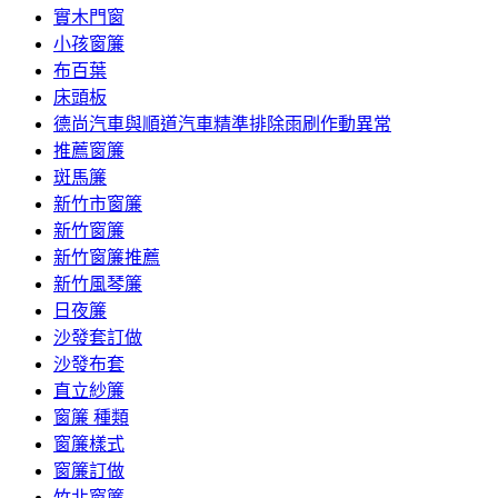
實木門窗
小孩窗簾
布百葉
床頭板
德尚汽車與順道汽車精準排除雨刷作動異常
推薦窗簾
斑馬簾
新竹市窗簾
新竹窗簾
新竹窗簾推薦
新竹風琴簾
日夜簾
沙發套訂做
沙發布套
直立紗簾
窗簾 種類
窗簾樣式
窗簾訂做
竹北窗簾