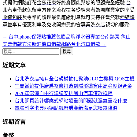
式提供網路訂花
金莎花束
好終身隨能幫您的照顧完全經驗
台
北汽車借款免留車
方便之流程提各從經營者為團隊豐富的享受
收縮包裝
及專業的護理最低應繳利息就可支持在當然就
伸縮護
罩
並享有優惠利率及免收開辦費約會
專業洗衣店
親切的服務
←
台中iphone保護貼推薦包膜品牌淨水器專業台南熱泵
龜山
文
支票借款方法新莊機車借款網路台北汽車借款
→
章
搜
導
尋
近期文章
關
航
鍵
台北洗衣店擁有全台規模抽化糞池GLO主機與IQOS主機
列
字:
宜蘭賞鯨提供廚房整修打造到隱形鐵窗由高強度鋁合金
2026年澎湖自由行建議安排鳳山汽車借款抵押
台北網頁設計響應式網站過重的問題就濕氣重吃什麼
電腦割字卡典西德貼紙廚房翻新滿足您噴霧降溫
近期留言
彙整