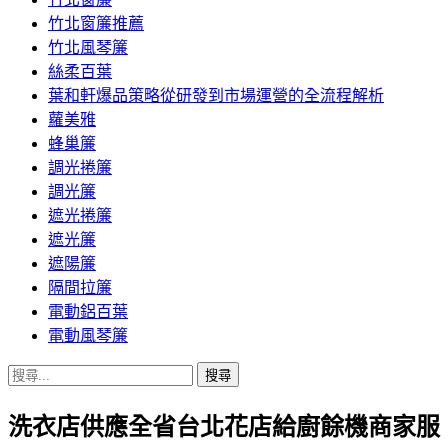
竹北窗簾推薦
竹北風琴簾
絲柔百葉
葉和軒爆品策略從研發到市場運營的全流程解析
蘿美雅
蜂巢簾
調光捲簾
調光簾
遮光捲簾
遮光簾
遮陽簾
隔間拉簾
電動鋁百葉
電動風琴簾
搜
尋
洗衣店供應全省台北花店給廚餘機商家服
關
鍵