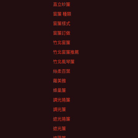
直立紗簾
窗簾 種類
窗簾樣式
窗簾訂做
竹北窗簾
竹北窗簾推薦
竹北風琴簾
絲柔百葉
蘿美雅
蜂巢簾
調光捲簾
調光簾
遮光捲簾
遮光簾