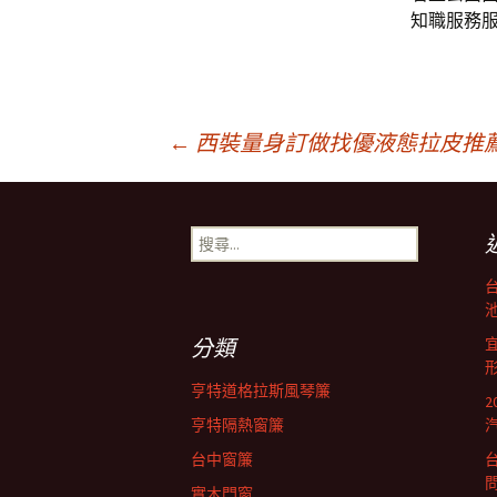
知職服務
文
←
西裝量身訂做找優液態拉皮推
章
搜
尋
導
關
鍵
池
字:
航
分類
亨特道格拉斯風琴簾
列
亨特隔熱窗簾
台中窗簾
實木門窗