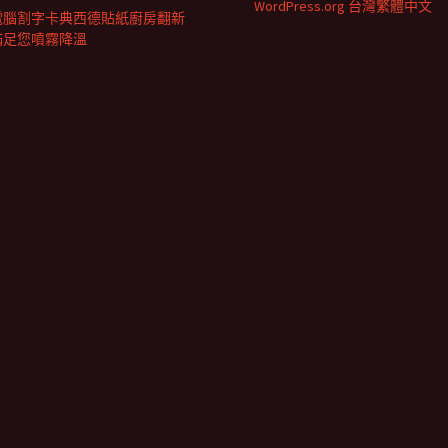
WordPress.org 台灣繁體中文
電腦割字卡典西德貼紙廚房翻新
滿足您噴霧降溫