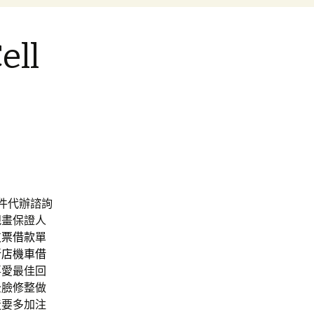
ll
件代辦諮詢
規畫保證人
支票借款
單
新店機車借
喜愛最佳回
全臉修整做
造要多加注