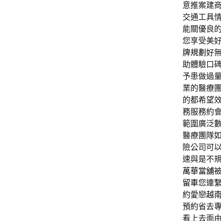
意推案建
交通工具
能關優良
您享受美
牌規劃
好
助體驗口
予患做過
業的醫療
的都希望
務服務約
範圍廣泛數
醫療團隊
險公司可
速與是不
萬華當舖
留車
您連
約愛戀
越
預約省去
看上去面