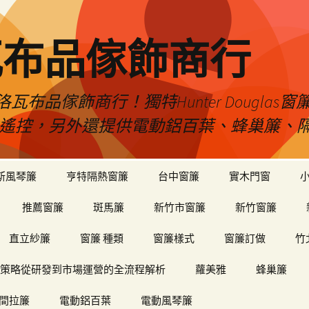
瓦布品傢飾商行
布品傢飾商行！獨特Hunter Dougla
view遙控，另外還提供電動鋁百葉、蜂巢簾
斯風琴簾
亨特隔熱窗簾
台中窗簾
實木門窗
推薦窗簾
斑馬簾
新竹市窗簾
新竹窗簾
直立紗簾
窗簾 種類
窗簾樣式
窗簾訂做
竹
策略從研發到市場運營的全流程解析
蘿美雅
蜂巢簾
間拉簾
電動鋁百葉
電動風琴簾