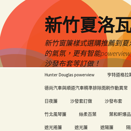
新竹夏洛
新竹窗簾樣式選購推薦到夏洛瓦
的氣氛，更有智能power
沙發布套等訂做！
跳
Hunter Douglas powerview
亨特道格拉
至
內
德尚汽車與順道汽車精準排除雨刷作動異常
容
日夜簾
沙發套訂做
沙發布套
竹北風琴簾
絲柔百葉
葉和軒爆品
遮光捲簾
遮光簾
遮陽簾
隔