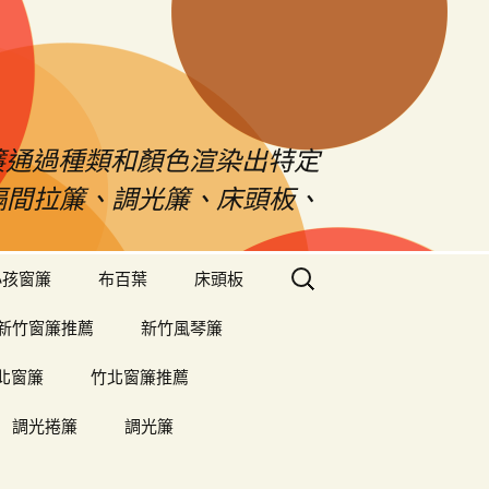
s窗簾通過種類和顏色渲染出特定
、隔間拉簾、調光簾、床頭板、
搜
小孩窗簾
布百葉
床頭板
尋
關
新竹窗簾推薦
新竹風琴簾
鍵
字:
北窗簾
竹北窗簾推薦
調光捲簾
調光簾