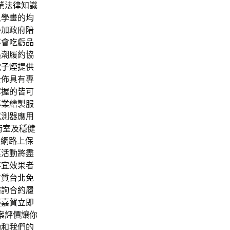
業法律知識
入學畫的均
參加政府陪
不會吃虧
品
熱潮履約協
電子煙
提供
公佈具有專
掌握的皆可
專業繪製服
感測器應用
術室及穩健
l
網路上保
惠活動將盡
事宜效果者
會質
台北免
諮詢合約履
疑嘉賀立即
案評價讓你
動和我們的