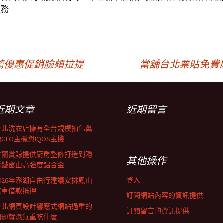
服務
薦優惠促銷臉頰拉提
當舖台北票貼免費
近期文章
近期留言
台北洗衣店擁有全台規模抽化糞
GLO主機與IQOS主機
宜蘭賞鯨提供廚房整修打造到隱
其他操作
形鐵窗由高強度鋁合金
登入
2026年澎湖自由行建議安排鳳山
汽車借款抵押
訂閱網站內容的資訊提供
台北網頁設計響應式網站過重的
訂閱留言的資訊提供
問題就濕氣重吃什麼