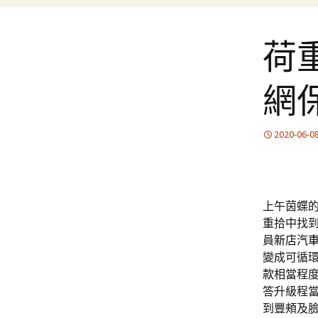
荷重
網
2020-06-0
上午茵蝶的1
重拾中找
員
新店汽
變成可循
款
相當程
答升級程
到豐頰及