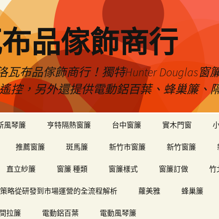
瓦布品傢飾商行
布品傢飾商行！獨特Hunter Dougla
view遙控，另外還提供電動鋁百葉、蜂巢簾
斯風琴簾
亨特隔熱窗簾
台中窗簾
實木門窗
推薦窗簾
斑馬簾
新竹市窗簾
新竹窗簾
直立紗簾
窗簾 種類
窗簾樣式
窗簾訂做
竹
策略從研發到市場運營的全流程解析
蘿美雅
蜂巢簾
間拉簾
電動鋁百葉
電動風琴簾