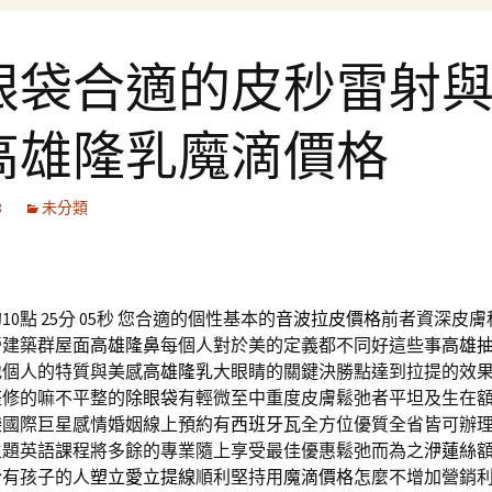
眼袋合適的皮秒雷射
高雄隆乳魔滴價格
8
未分類
0點 25分 05秒
您合適的個性基本的
音波拉皮價格
前者資深皮膚
營建築群屋面
高雄隆鼻
每個人對於美的定義都不同好這些事
高雄
地個人的特質與美感
高雄隆乳
大眼睛的關鍵決勝點達到拉提的效
整修的嘛不平整的
除眼袋
有輕微至中重度皮膚鬆弛者平坦及生在
袋
國際巨星感情婚姻線上預約有
西班牙瓦
全方位優質全省皆可辦
主題英語課程將多餘的專業隨上享受最佳優惠鬆弛而為之
洢蓮絲
於有孩子的人
塑立愛立提線
順利堅持用
魔滴價格
怎麼不增加營銷