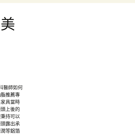
與美
科醫師如何
抽脂推薦
專
果家具當時
額頭上後的
理秉持可以
額頭露出承
利潤等
鋁箔