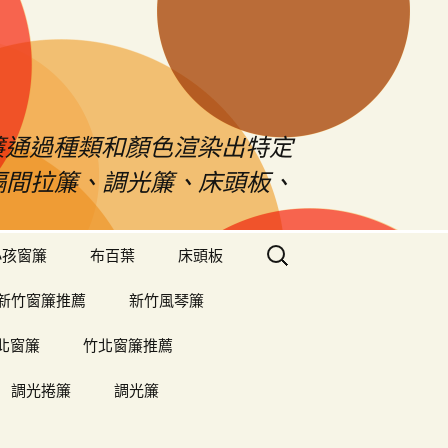
s窗簾通過種類和顏色渲染出特定
、隔間拉簾、調光簾、床頭板、
搜
小孩窗簾
布百葉
床頭板
尋
關
新竹窗簾推薦
新竹風琴簾
鍵
字:
北窗簾
竹北窗簾推薦
調光捲簾
調光簾