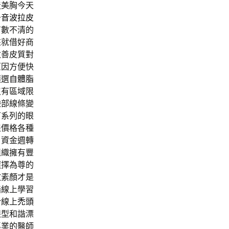
造美胸今天
升
音波拉皮
有數不清的
來就借好商
改善皮質對
原因方便快
隨選
自體脂
沒有區域限
臉部線條變
可系列的眼
提價格各種
戶資金週轉
組織擁有豐
選擇為尊的
敢素顏才是
脂
線上學習
於線上
禿頭
眼型和諧漂
專業的醫師