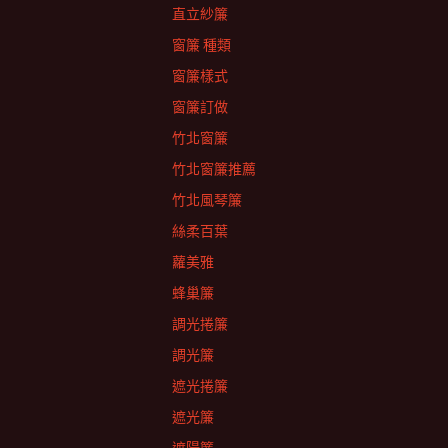
直立紗簾
窗簾 種類
窗簾樣式
窗簾訂做
竹北窗簾
竹北窗簾推薦
竹北風琴簾
絲柔百葉
蘿美雅
蜂巢簾
調光捲簾
調光簾
遮光捲簾
遮光簾