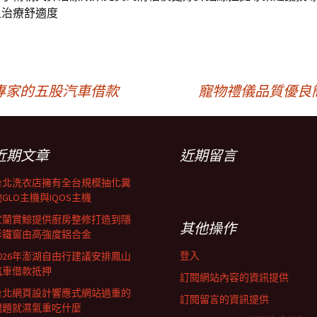
且治療舒適度
專家的五股汽車借款
寵物禮儀品質優良
近期文章
近期留言
台北洗衣店擁有全台規模抽化糞
GLO主機與IQOS主機
宜蘭賞鯨提供廚房整修打造到隱
其他操作
形鐵窗由高強度鋁合金
登入
2026年澎湖自由行建議安排鳳山
汽車借款抵押
訂閱網站內容的資訊提供
台北網頁設計響應式網站過重的
訂閱留言的資訊提供
問題就濕氣重吃什麼