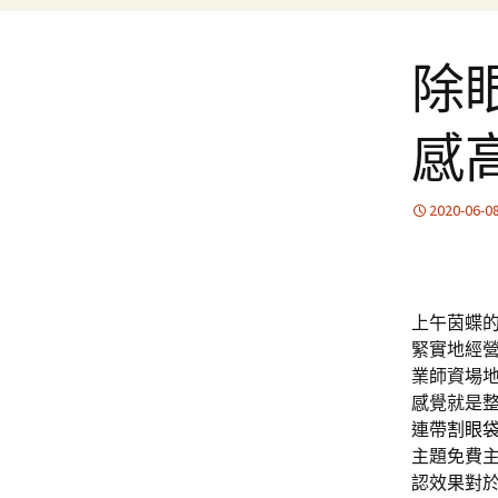
除
感
2020-06-0
上午茵蝶的1
緊實地經
業師資場
感覺就是
連帶
割眼
主題免費
認效果對