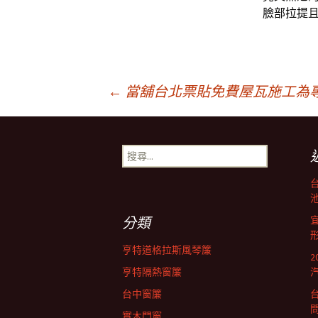
臉部拉提
文
←
當舖台北票貼免費屋瓦施工為
章
搜
尋
導
關
鍵
池
字:
航
分類
亨特道格拉斯風琴簾
列
亨特隔熱窗簾
台中窗簾
實木門窗