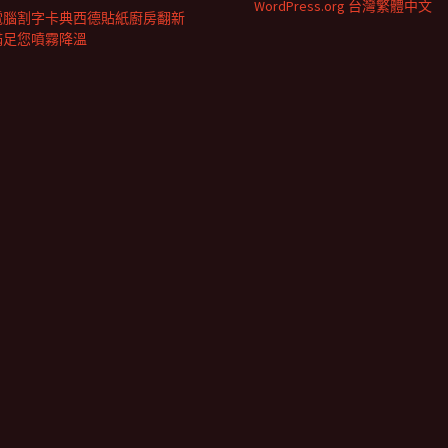
WordPress.org 台灣繁體中文
電腦割字卡典西德貼紙廚房翻新
滿足您噴霧降溫