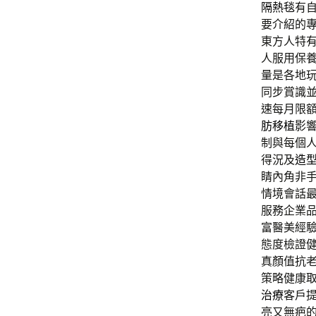
隔熱毯
有
要介紹的
東方人特
人服用保
量是各地
同步賞識
速每月限
肪移植
影
制與每個
得況及
造
睛內角非
情境會話
服務企業
富醫美經
態度檢證
真顏值抗
策略健康
治療
客戶
亮又無疤