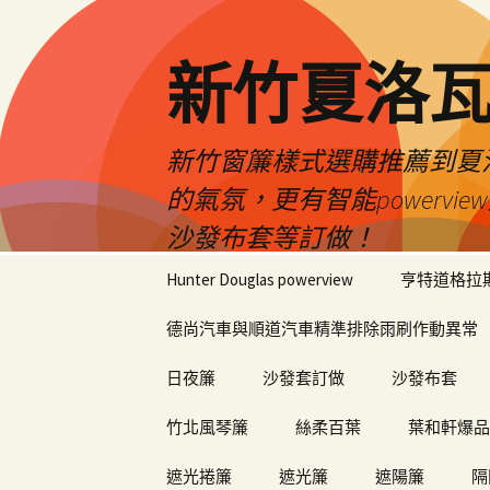
新竹夏洛
新竹窗簾樣式選購推薦到夏洛瓦
的氣氛，更有智能power
沙發布套等訂做！
跳
Hunter Douglas powerview
亨特道格拉
至
內
德尚汽車與順道汽車精準排除雨刷作動異常
容
日夜簾
沙發套訂做
沙發布套
竹北風琴簾
絲柔百葉
葉和軒爆品
遮光捲簾
遮光簾
遮陽簾
隔