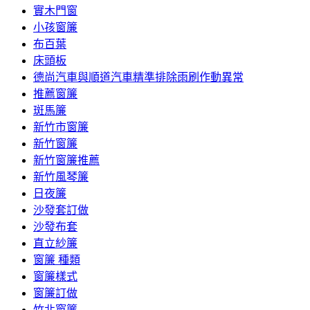
實木門窗
小孩窗簾
布百葉
床頭板
德尚汽車與順道汽車精準排除雨刷作動異常
推薦窗簾
斑馬簾
新竹市窗簾
新竹窗簾
新竹窗簾推薦
新竹風琴簾
日夜簾
沙發套訂做
沙發布套
直立紗簾
窗簾 種類
窗簾樣式
窗簾訂做
竹北窗簾