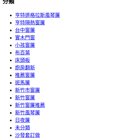
分類
亨特道格拉斯風琴簾
亨特隔熱窗簾
台中窗簾
實木門窗
小孩窗簾
布百葉
床頭板
廚房翻新
推薦窗簾
斑馬簾
新竹市窗簾
新竹窗簾
新竹窗簾推薦
新竹風琴簾
日夜簾
未分類
沙發套訂做