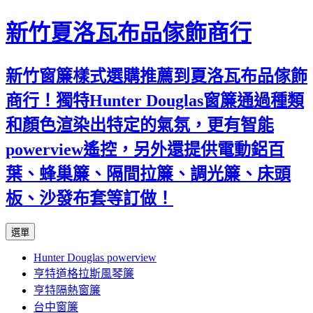
新竹夏洛瓦布品傢飾商行
新竹窗簾樣式選購推薦到夏洛瓦布品傢飾
商行！獨特Hunter Douglas窗簾通過種類
和顏色渲染出特定的氣氛，更有智能
powerview遙控，另外還提供電動鋁百
葉、蜂巢簾、隔間拉簾、調光簾、床頭
板、沙發布套等訂做！
跳
選單
至
Hunter Douglas powerview
內
亨特道格拉斯風琴簾
容
亨特隔熱窗簾
台中窗簾