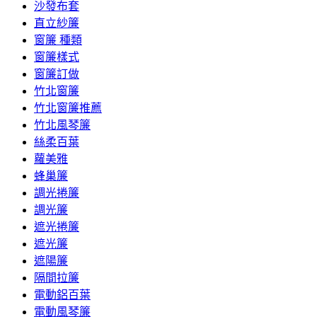
沙發布套
直立紗簾
窗簾 種類
窗簾樣式
窗簾訂做
竹北窗簾
竹北窗簾推薦
竹北風琴簾
絲柔百葉
蘿美雅
蜂巢簾
調光捲簾
調光簾
遮光捲簾
遮光簾
遮陽簾
隔間拉簾
電動鋁百葉
電動風琴簾