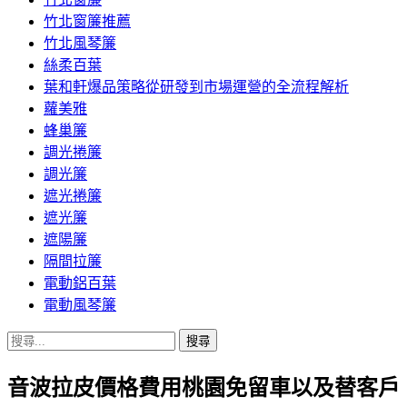
竹北窗簾推薦
竹北風琴簾
絲柔百葉
葉和軒爆品策略從研發到市場運營的全流程解析
蘿美雅
蜂巢簾
調光捲簾
調光簾
遮光捲簾
遮光簾
遮陽簾
隔間拉簾
電動鋁百葉
電動風琴簾
搜
尋
音波拉皮價格費用桃園免留車以及替客戶
關
鍵