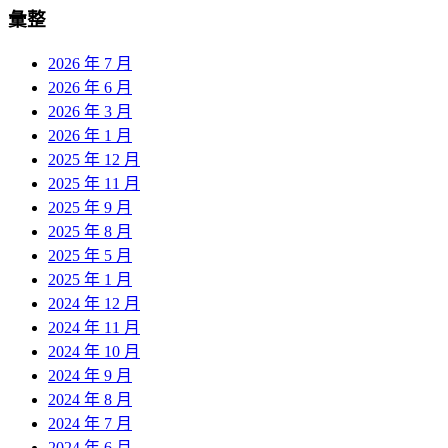
彙整
2026 年 7 月
2026 年 6 月
2026 年 3 月
2026 年 1 月
2025 年 12 月
2025 年 11 月
2025 年 9 月
2025 年 8 月
2025 年 5 月
2025 年 1 月
2024 年 12 月
2024 年 11 月
2024 年 10 月
2024 年 9 月
2024 年 8 月
2024 年 7 月
2024 年 6 月