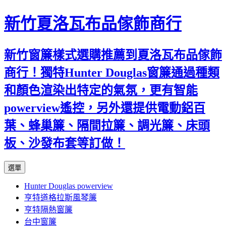
新竹夏洛瓦布品傢飾商行
新竹窗簾樣式選購推薦到夏洛瓦布品傢飾
商行！獨特Hunter Douglas窗簾通過種類
和顏色渲染出特定的氣氛，更有智能
powerview遙控，另外還提供電動鋁百
葉、蜂巢簾、隔間拉簾、調光簾、床頭
板、沙發布套等訂做！
跳
選單
至
Hunter Douglas powerview
內
亨特道格拉斯風琴簾
容
亨特隔熱窗簾
台中窗簾