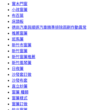
實木門窗
小孩窗簾
布百葉
床頭板
德尚汽車與順道汽車精準排除雨刷作動異常
推薦窗簾
斑馬簾
新竹市窗簾
新竹窗簾
新竹窗簾推薦
新竹風琴簾
日夜簾
沙發套訂做
沙發布套
直立紗簾
窗簾 種類
窗簾樣式
窗簾訂做
竹北窗簾