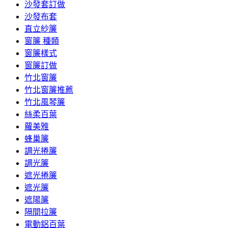
沙發套訂做
沙發布套
直立紗簾
窗簾 種類
窗簾樣式
窗簾訂做
竹北窗簾
竹北窗簾推薦
竹北風琴簾
絲柔百葉
蘿美雅
蜂巢簾
調光捲簾
調光簾
遮光捲簾
遮光簾
遮陽簾
隔間拉簾
電動鋁百葉