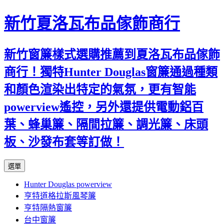
新竹夏洛瓦布品傢飾商行
新竹窗簾樣式選購推薦到夏洛瓦布品傢飾
商行！獨特Hunter Douglas窗簾通過種類
和顏色渲染出特定的氣氛，更有智能
powerview遙控，另外還提供電動鋁百
葉、蜂巢簾、隔間拉簾、調光簾、床頭
板、沙發布套等訂做！
跳
選單
至
Hunter Douglas powerview
內
亨特道格拉斯風琴簾
容
亨特隔熱窗簾
台中窗簾