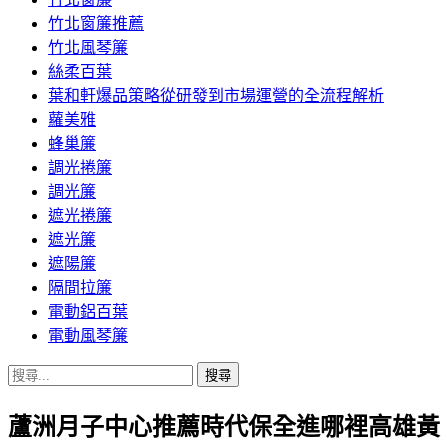
竹北窗簾推薦
竹北風琴簾
絲柔百葉
葉和軒爆品策略從研發到市場運營的全流程解析
蘿美雅
蜂巢簾
調光捲簾
調光簾
遮光捲簾
遮光簾
遮陽簾
隔間拉簾
電動鋁百葉
電動風琴簾
搜
尋
蘆洲月子中心推薦時代保全進哪裡高雄黃
關
鍵