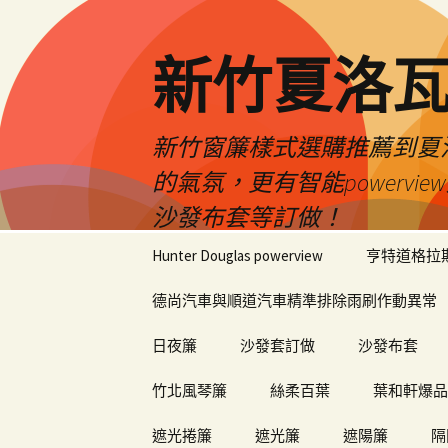
新竹夏洛
新竹窗簾樣式選購推薦到夏洛瓦
的氣氛，更有智能power
沙發布套等訂做！
跳
Hunter Douglas powerview
亨特道格拉
至
內
德尚汽車與順道汽車精準排除雨刷作動異常
容
日夜簾
沙發套訂做
沙發布套
竹北風琴簾
絲柔百葉
葉和軒爆品
遮光捲簾
遮光簾
遮陽簾
隔