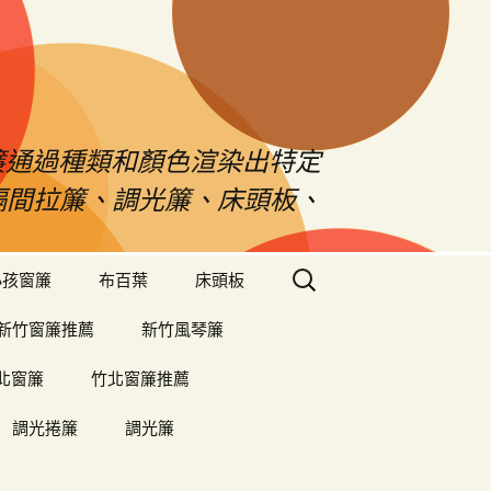
s窗簾通過種類和顏色渲染出特定
、隔間拉簾、調光簾、床頭板、
搜
小孩窗簾
布百葉
床頭板
尋
關
新竹窗簾推薦
新竹風琴簾
鍵
字:
北窗簾
竹北窗簾推薦
調光捲簾
調光簾