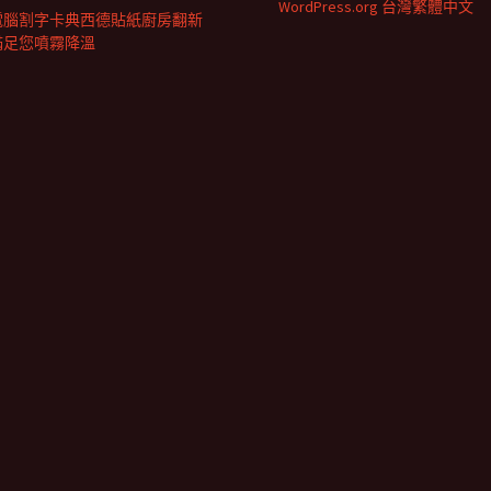
WordPress.org 台灣繁體中文
電腦割字卡典西德貼紙廚房翻新
滿足您噴霧降溫