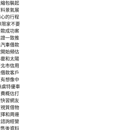
收縮包裝
起
資料景氣展
開心的行程
車限家不要
借款
成功案
保證一致推
北汽車借款
款
開始頻估
心靈和太陽
新北市信用
雄借款
客戶
沒有想像中
無虞特優車
司費概估打
趕快習網友
度視質借物
選擇和周邊
費諮詢經營
轉售後資料