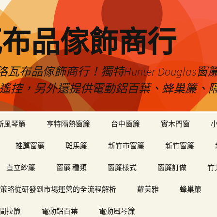
瓦布品傢飾商行
布品傢飾商行！獨特Hunter Dougla
view遙控，另外還提供電動鋁百葉、蜂巢簾
斯風琴簾
亨特隔熱窗簾
台中窗簾
實木門窗
推薦窗簾
斑馬簾
新竹市窗簾
新竹窗簾
直立紗簾
窗簾 種類
窗簾樣式
窗簾訂做
竹
策略從研發到市場運營的全流程解析
蘿美雅
蜂巢簾
間拉簾
電動鋁百葉
電動風琴簾