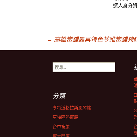
遭人身分
文
←
高雄當舖最具特色苓雅當舖夠
章
搜
尋
導
關
鍵
池
字:
航
分類
亨特道格拉斯風琴簾
列
亨特隔熱窗簾
台中窗簾
實木門窗