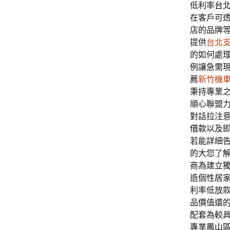
低利率
台
在客戶可
店的品牌
提供
台北
的如何處
例讓急需
薦
新竹機
秉持專業
順心聯盟
對話拉注
借款
以及
若能詳細
的大您了
商為建立
造個性居
利率低放
品價值還
配套為較
專業
鳳山