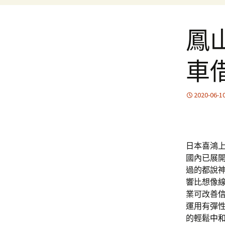
鳳
車
2020-06-1
日本喜鴻上午
國內已展
過的都說
響比想像
業可改善
運用有彈
的輕鬆
中