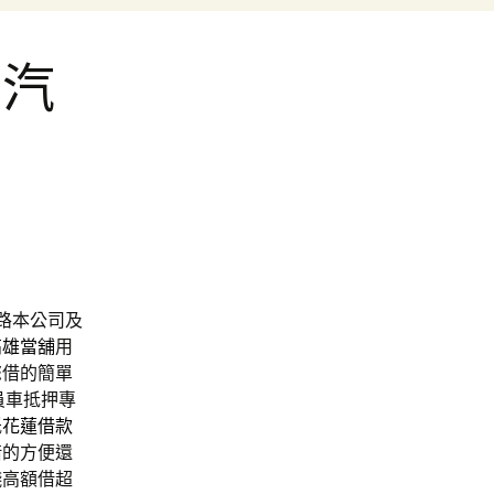
安汽
路本公司及
高雄當舖
用
您借的簡單
員車抵押專
低
花蓮借款
借的方便還
錢
高額借超