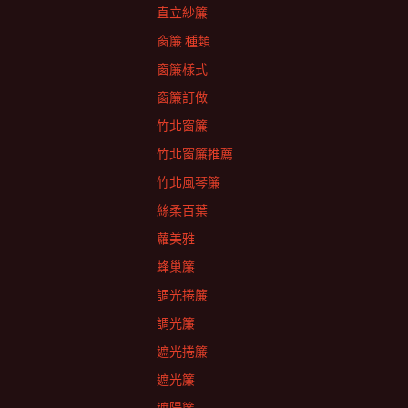
直立紗簾
窗簾 種類
窗簾樣式
窗簾訂做
竹北窗簾
竹北窗簾推薦
竹北風琴簾
絲柔百葉
蘿美雅
蜂巢簾
調光捲簾
調光簾
遮光捲簾
遮光簾