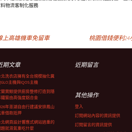
資料物流客制化服務
線上高雄機車免留車
桃園借錢便利2
近期文章
近期留言
台北洗衣店擁有全台規模抽化糞
GLO主機與IQOS主機
宜蘭賞鯨提供廚房整修打造到隱
其他操作
形鐵窗由高強度鋁合金
登入
2026年澎湖自由行建議安排鳳山
汽車借款抵押
訂閱網站內容的資訊提供
台北網頁設計響應式網站過重的
訂閱留言的資訊提供
問題就濕氣重吃什麼