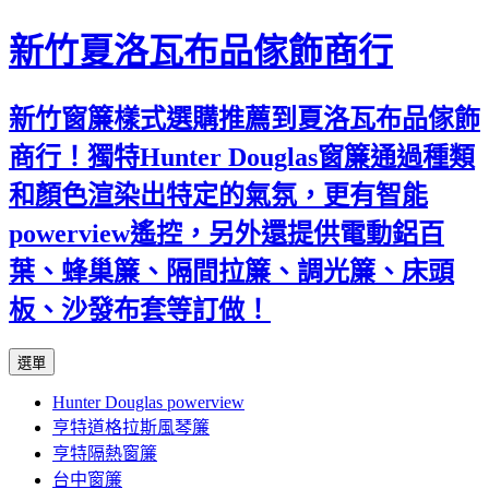
新竹夏洛瓦布品傢飾商行
新竹窗簾樣式選購推薦到夏洛瓦布品傢飾
商行！獨特Hunter Douglas窗簾通過種類
和顏色渲染出特定的氣氛，更有智能
powerview遙控，另外還提供電動鋁百
葉、蜂巢簾、隔間拉簾、調光簾、床頭
板、沙發布套等訂做！
跳
選單
至
Hunter Douglas powerview
內
亨特道格拉斯風琴簾
容
亨特隔熱窗簾
台中窗簾