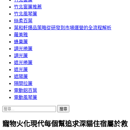
竹北窗簾推薦
竹北風琴簾
絲柔百葉
葉和軒爆品策略從研發到市場運營的全流程解析
蘿美雅
蜂巢簾
調光捲簾
調光簾
遮光捲簾
遮光簾
遮陽簾
隔間拉簾
電動鋁百葉
電動風琴簾
搜
尋
寵物火化現代每個幫追求深貓住宿屬於救
關
鍵