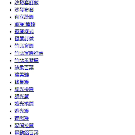
沙發套訂做
沙發布套
直立紗簾
窗簾 種類
窗簾樣式
窗簾訂做
竹北窗簾
竹北窗簾推薦
竹北風琴簾
絲柔百葉
蘿美雅
蜂巢簾
調光捲簾
調光簾
遮光捲簾
遮光簾
遮陽簾
隔間拉簾
電動鋁百葉