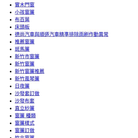
實木門窗
小孩窗簾
布百葉
床頭板
德尚汽車與順道汽車精準排除雨刷作動異常
推薦窗簾
斑馬簾
新竹市窗簾
新竹窗簾
新竹窗簾推薦
新竹風琴簾
日夜簾
沙發套訂做
沙發布套
直立紗簾
窗簾 種類
窗簾樣式
窗簾訂做
竹北窗簾