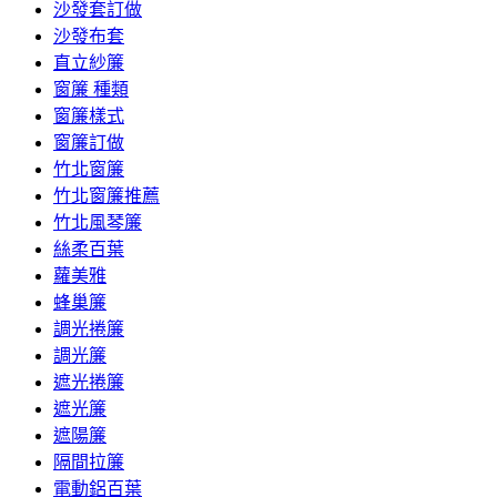
沙發套訂做
沙發布套
直立紗簾
窗簾 種類
窗簾樣式
窗簾訂做
竹北窗簾
竹北窗簾推薦
竹北風琴簾
絲柔百葉
蘿美雅
蜂巢簾
調光捲簾
調光簾
遮光捲簾
遮光簾
遮陽簾
隔間拉簾
電動鋁百葉