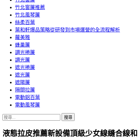
竹北窗簾推薦
竹北風琴簾
絲柔百葉
葉和軒爆品策略從研發到市場運營的全流程解析
蘿美雅
蜂巢簾
調光捲簾
調光簾
遮光捲簾
遮光簾
遮陽簾
隔間拉簾
電動鋁百葉
電動風琴簾
搜
尋
液態拉皮推薦新設備頂級少女線縫合線和
關
鍵