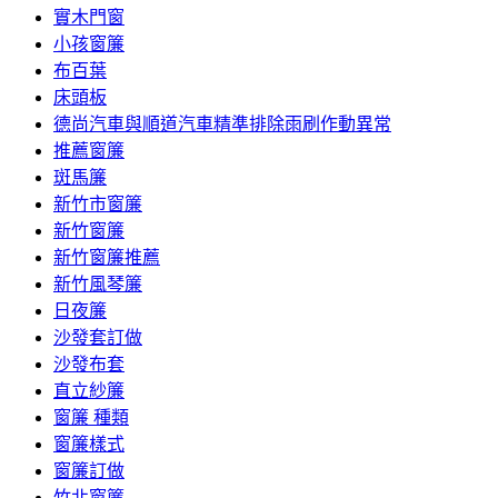
實木門窗
小孩窗簾
布百葉
床頭板
德尚汽車與順道汽車精準排除雨刷作動異常
推薦窗簾
斑馬簾
新竹市窗簾
新竹窗簾
新竹窗簾推薦
新竹風琴簾
日夜簾
沙發套訂做
沙發布套
直立紗簾
窗簾 種類
窗簾樣式
窗簾訂做
竹北窗簾