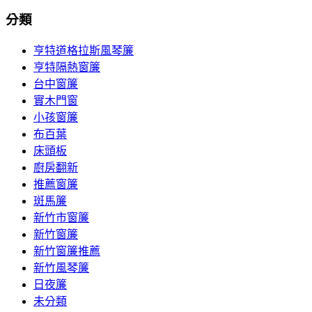
分類
亨特道格拉斯風琴簾
亨特隔熱窗簾
台中窗簾
實木門窗
小孩窗簾
布百葉
床頭板
廚房翻新
推薦窗簾
斑馬簾
新竹市窗簾
新竹窗簾
新竹窗簾推薦
新竹風琴簾
日夜簾
未分類