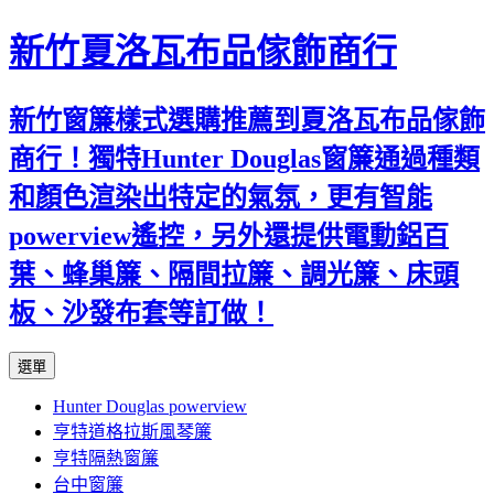
新竹夏洛瓦布品傢飾商行
新竹窗簾樣式選購推薦到夏洛瓦布品傢飾
商行！獨特Hunter Douglas窗簾通過種類
和顏色渲染出特定的氣氛，更有智能
powerview遙控，另外還提供電動鋁百
葉、蜂巢簾、隔間拉簾、調光簾、床頭
板、沙發布套等訂做！
跳
選單
至
Hunter Douglas powerview
內
亨特道格拉斯風琴簾
容
亨特隔熱窗簾
台中窗簾