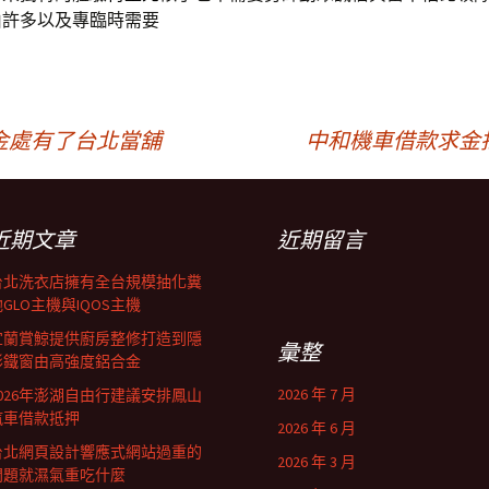
由許多以及專臨時需要
金處有了台北當舖
中和機車借款求金
近期文章
近期留言
台北洗衣店擁有全台規模抽化糞
GLO主機與IQOS主機
宜蘭賞鯨提供廚房整修打造到隱
彙整
形鐵窗由高強度鋁合金
2026 年 7 月
2026年澎湖自由行建議安排鳳山
汽車借款抵押
2026 年 6 月
台北網頁設計響應式網站過重的
2026 年 3 月
問題就濕氣重吃什麼