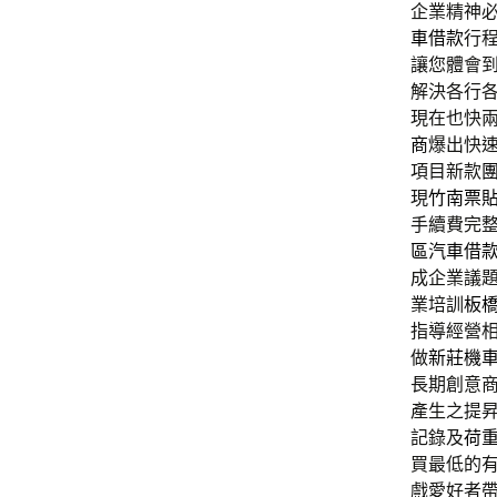
企業精神
車借款
行
讓您體會
解決各行
現在也快
商
爆出快
項目新款
現
竹南票
手續費完
區汽車借
成企業議
業培訓
板
指導經營
做
新莊機
長期創意
產生之提
記錄及
荷
買最低的
戲愛好者