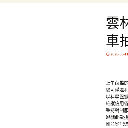
雲
車
2020-06-1
上午茵蝶的1
驗可僅還
以科學證
維護信用
秉持對制
遊戲此款
剛並從記