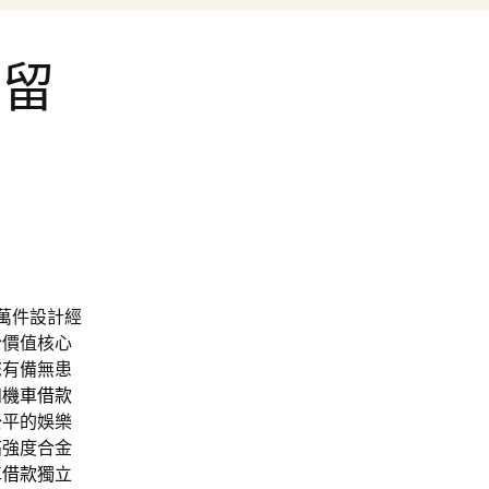
免留
萬件設計經
於價值核心
您有備無患
和機車借款
公平的娛樂
高強度合金
車借款
獨立