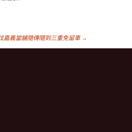
找嘉義當舖隨傳隨到三重免留車
→