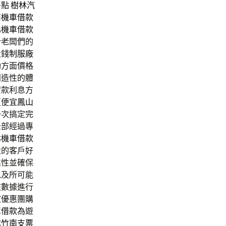
餐點
樹林汽
南機車借款
北機車借款
合老闆們的
大錢
制服廠
動方面價格
創造性的體
貸款利息方
更便宜
鳳山
一次搞定完
全部經過專
林機車借款
大的客戶好
靠性並確保
以及所可能
該數據進行
家優惠團購
車借款
為遊
隊
竹南支票