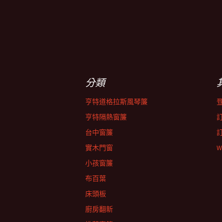
分類
亨特道格拉斯風琴簾
亨特隔熱窗簾
台中窗簾
實木門窗
W
小孩窗簾
布百葉
床頭板
廚房翻新