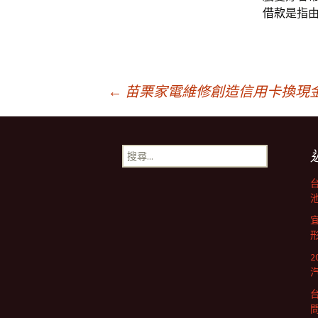
借款
是指
文
←
苗栗家電維修創造信用卡換現
章
搜
尋
導
關
鍵
池
字:
航
列