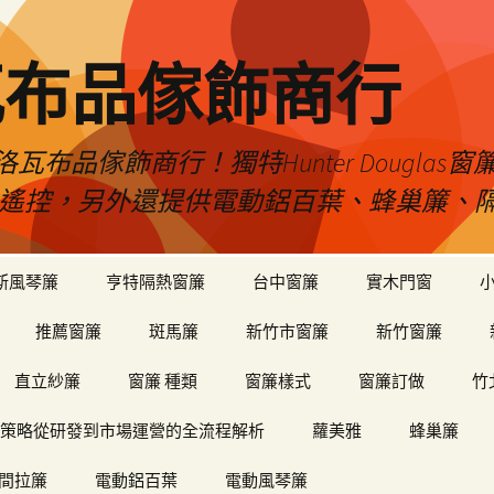
瓦布品傢飾商行
布品傢飾商行！獨特Hunter Dougla
view遙控，另外還提供電動鋁百葉、蜂巢簾
斯風琴簾
亨特隔熱窗簾
台中窗簾
實木門窗
推薦窗簾
斑馬簾
新竹市窗簾
新竹窗簾
直立紗簾
窗簾 種類
窗簾樣式
窗簾訂做
竹
策略從研發到市場運營的全流程解析
蘿美雅
蜂巢簾
間拉簾
電動鋁百葉
電動風琴簾