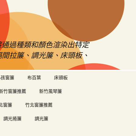
s窗簾通過種類和顏色渲染出特定
、隔間拉簾、調光簾、床頭板、
搜
小孩窗簾
布百葉
床頭板
尋
關
新竹窗簾推薦
新竹風琴簾
鍵
字:
北窗簾
竹北窗簾推薦
調光捲簾
調光簾