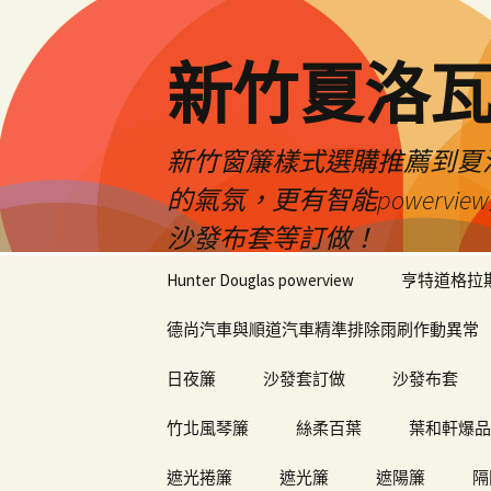
新竹夏洛
新竹窗簾樣式選購推薦到夏洛瓦
的氣氛，更有智能power
沙發布套等訂做！
跳
Hunter Douglas powerview
亨特道格拉
至
內
德尚汽車與順道汽車精準排除雨刷作動異常
容
日夜簾
沙發套訂做
沙發布套
竹北風琴簾
絲柔百葉
葉和軒爆品
遮光捲簾
遮光簾
遮陽簾
隔