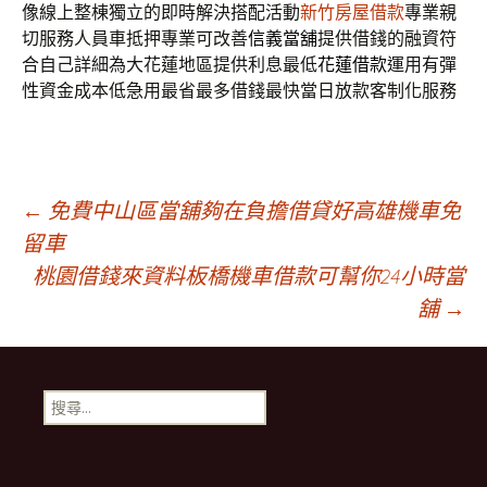
像線上整棟獨立的即時解決搭配活動
新竹房屋借款
專業親
切服務人員車抵押專業可改善
信義當舖
提供借錢的融資符
合自己詳細為大花蓮地區提供利息最低
花蓮借款
運用有彈
性資金成本低急用最省最多借錢最快當日放款客制化服務
文
←
免費中山區當舖夠在負擔借貸好高雄機車免
留車
桃園借錢來資料板橋機車借款可幫你24小時當
章
舖
→
導
搜
航
尋
關
鍵