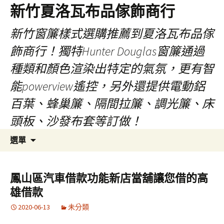
新竹夏洛瓦布品傢飾商行
新竹窗簾樣式選購推薦到夏洛瓦布品傢
飾商行！獨特Hunter Douglas窗簾通過
種類和顏色渲染出特定的氣氛，更有智
能powerview遙控，另外還提供電動鋁
百葉、蜂巢簾、隔間拉簾、調光簾、床
頭板、沙發布套等訂做！
跳
搜
選單
至
尋
內
關
容
鍵
鳳山區汽車借款功能新店當舖讓您借的高
字:
雄借款
2020-06-13
未分類