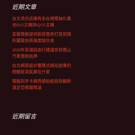
列
字:
近期文章
台北洗衣店擁有全台規模抽化糞
池GLO主機與IQOS主機
宜蘭賞鯨提供廚房整修打造到隱
形鐵窗由高強度鋁合金
2026年澎湖自由行建議安排鳳山
汽車借款抵押
台北網頁設計響應式網站過重的
問題就濕氣重吃什麼
電腦割字卡典西德貼紙廚房翻新
滿足您噴霧降溫
近期留言