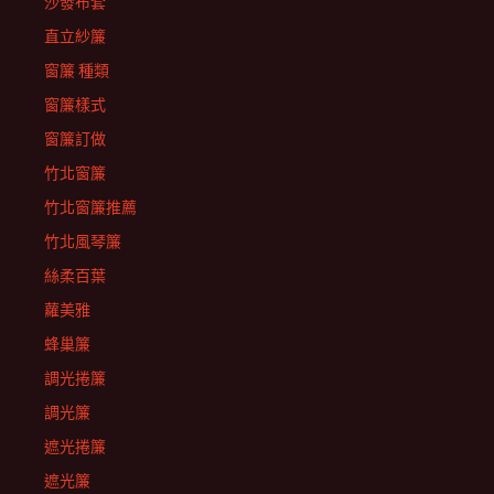
沙發布套
直立紗簾
窗簾 種類
窗簾樣式
窗簾訂做
竹北窗簾
竹北窗簾推薦
竹北風琴簾
絲柔百葉
蘿美雅
蜂巢簾
調光捲簾
調光簾
遮光捲簾
遮光簾