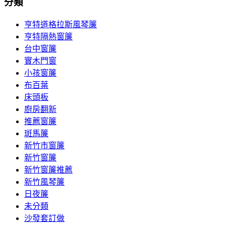
分類
亨特道格拉斯風琴簾
亨特隔熱窗簾
台中窗簾
實木門窗
小孩窗簾
布百葉
床頭板
廚房翻新
推薦窗簾
斑馬簾
新竹市窗簾
新竹窗簾
新竹窗簾推薦
新竹風琴簾
日夜簾
未分類
沙發套訂做