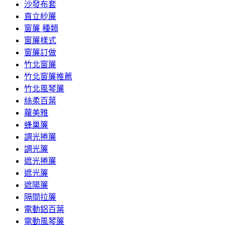
沙發布套
直立紗簾
窗簾 種類
窗簾樣式
窗簾訂做
竹北窗簾
竹北窗簾推薦
竹北風琴簾
絲柔百葉
蘿美雅
蜂巢簾
調光捲簾
調光簾
遮光捲簾
遮光簾
遮陽簾
隔間拉簾
電動鋁百葉
電動風琴簾