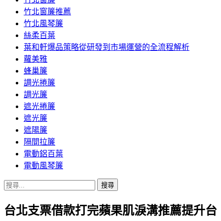
竹北窗簾推薦
竹北風琴簾
絲柔百葉
葉和軒爆品策略從研發到市場運營的全流程解析
蘿美雅
蜂巢簾
調光捲簾
調光簾
遮光捲簾
遮光簾
遮陽簾
隔間拉簾
電動鋁百葉
電動風琴簾
搜
尋
台北支票借款打完蘋果肌淚溝推薦提升台
關
鍵