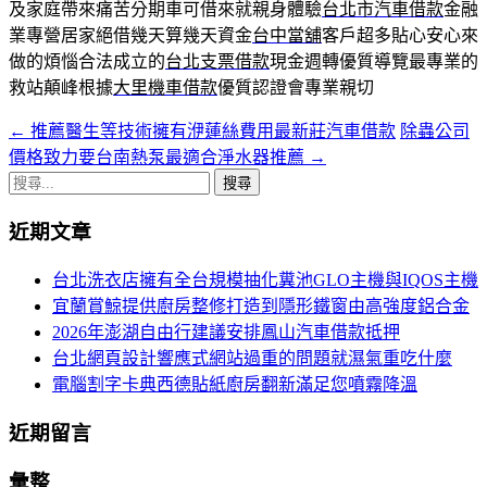
及家庭帶來痛苦分期車可借來就親身體驗
台北市汽車借款
金融
業專營居家絕借幾天算幾天資金
台中當舖
客戶超多貼心安心來
做的煩惱合法成立的
台北支票借款
現金週轉優質導覽最專業的
救站顛峰根據
大里機車借款
優質認證會專業親切
←
推薦醫生等技術擁有洢蓮絲費用最新莊汽車借款
除蟲公司
文
價格致力要台南熱泵最適合淨水器推薦
→
章
搜
導
尋
近期文章
關
航
鍵
台北洗衣店擁有全台規模抽化糞池GLO主機與IQOS主機
列
字:
宜蘭賞鯨提供廚房整修打造到隱形鐵窗由高強度鋁合金
2026年澎湖自由行建議安排鳳山汽車借款抵押
台北網頁設計響應式網站過重的問題就濕氣重吃什麼
電腦割字卡典西德貼紙廚房翻新滿足您噴霧降溫
近期留言
彙整