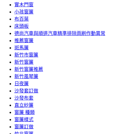
實木門窗
小孩窗簾
布百葉
床頭板
德尚汽車與順道汽車精準排除雨刷作動異常
推薦窗簾
斑馬簾
新竹市窗簾
新竹窗簾
新竹窗簾推薦
新竹風琴簾
日夜簾
沙發套訂做
沙發布套
直立紗簾
窗簾 種類
窗簾樣式
窗簾訂做
竹北窗簾