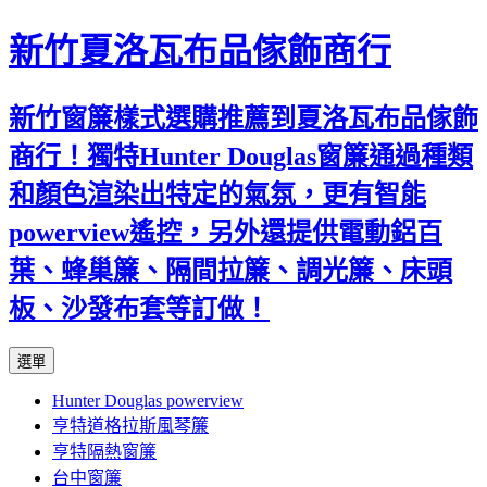
新竹夏洛瓦布品傢飾商行
新竹窗簾樣式選購推薦到夏洛瓦布品傢飾
商行！獨特Hunter Douglas窗簾通過種類
和顏色渲染出特定的氣氛，更有智能
powerview遙控，另外還提供電動鋁百
葉、蜂巢簾、隔間拉簾、調光簾、床頭
板、沙發布套等訂做！
跳
選單
至
Hunter Douglas powerview
內
亨特道格拉斯風琴簾
容
亨特隔熱窗簾
台中窗簾