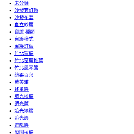
未分類
沙發套訂做
沙發布套
直立紗簾
窗簾 種類
窗簾樣式
窗簾訂做
竹北窗簾
竹北窗簾推薦
竹北風琴簾
絲柔百葉
蘿美雅
蜂巢簾
調光捲簾
調光簾
遮光捲簾
遮光簾
遮陽簾
隔間拉簾