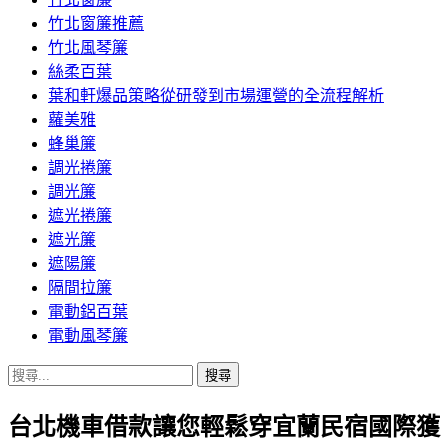
竹北窗簾推薦
竹北風琴簾
絲柔百葉
葉和軒爆品策略從研發到市場運營的全流程解析
蘿美雅
蜂巢簾
調光捲簾
調光簾
遮光捲簾
遮光簾
遮陽簾
隔間拉簾
電動鋁百葉
電動風琴簾
搜
尋
台北機車借款讓您輕鬆穿宜蘭民宿國際獲
關
鍵