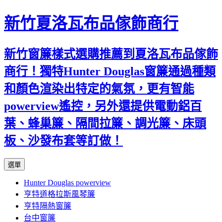
新竹夏洛瓦布品傢飾商行
新竹窗簾樣式選購推薦到夏洛瓦布品傢飾
商行！獨特Hunter Douglas窗簾通過種類
和顏色渲染出特定的氣氛，更有智能
powerview遙控，另外還提供電動鋁百
葉、蜂巢簾、隔間拉簾、調光簾、床頭
板、沙發布套等訂做！
跳
選單
至
Hunter Douglas powerview
內
亨特道格拉斯風琴簾
容
亨特隔熱窗簾
台中窗簾