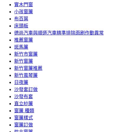
實木門窗
小孩窗簾
布百葉
床頭板
德尚汽車與順道汽車精準排除雨刷作動異常
推薦窗簾
斑馬簾
新竹市窗簾
新竹窗簾
新竹窗簾推薦
新竹風琴簾
日夜簾
沙發套訂做
沙發布套
直立紗簾
窗簾 種類
窗簾樣式
窗簾訂做
竹北窗簾