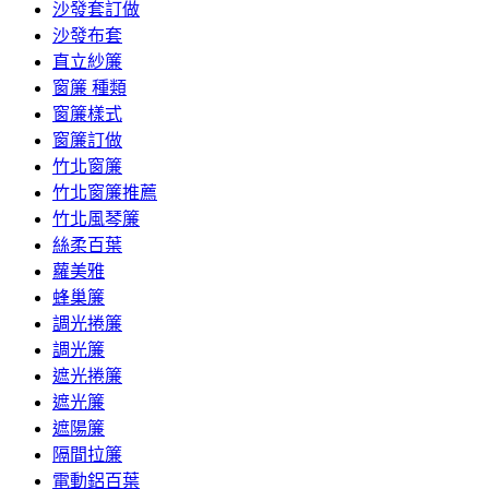
沙發套訂做
沙發布套
直立紗簾
窗簾 種類
窗簾樣式
窗簾訂做
竹北窗簾
竹北窗簾推薦
竹北風琴簾
絲柔百葉
蘿美雅
蜂巢簾
調光捲簾
調光簾
遮光捲簾
遮光簾
遮陽簾
隔間拉簾
電動鋁百葉