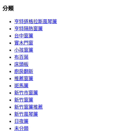
分類
亨特道格拉斯風琴簾
亨特隔熱窗簾
台中窗簾
實木門窗
小孩窗簾
布百葉
床頭板
廚房翻新
推薦窗簾
斑馬簾
新竹市窗簾
新竹窗簾
新竹窗簾推薦
新竹風琴簾
日夜簾
未分類