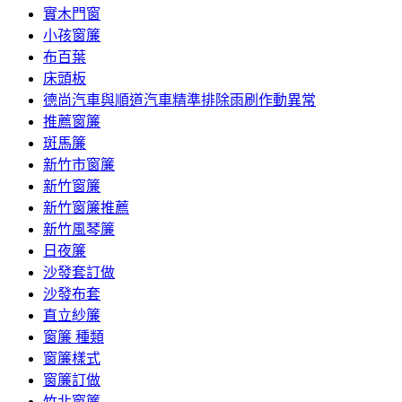
實木門窗
小孩窗簾
布百葉
床頭板
德尚汽車與順道汽車精準排除雨刷作動異常
推薦窗簾
斑馬簾
新竹市窗簾
新竹窗簾
新竹窗簾推薦
新竹風琴簾
日夜簾
沙發套訂做
沙發布套
直立紗簾
窗簾 種類
窗簾樣式
窗簾訂做
竹北窗簾