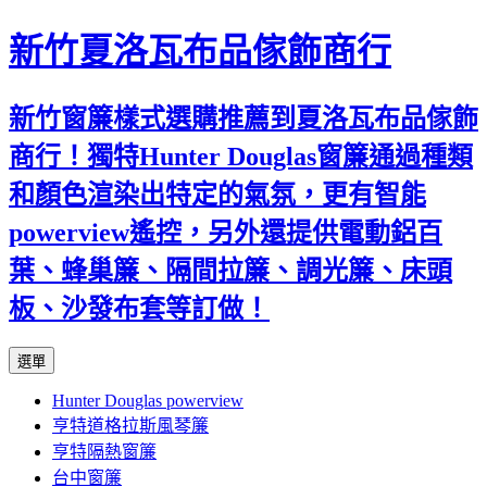
新竹夏洛瓦布品傢飾商行
新竹窗簾樣式選購推薦到夏洛瓦布品傢飾
商行！獨特Hunter Douglas窗簾通過種類
和顏色渲染出特定的氣氛，更有智能
powerview遙控，另外還提供電動鋁百
葉、蜂巢簾、隔間拉簾、調光簾、床頭
板、沙發布套等訂做！
跳
選單
至
Hunter Douglas powerview
內
亨特道格拉斯風琴簾
容
亨特隔熱窗簾
台中窗簾