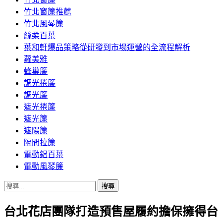
竹北窗簾推薦
竹北風琴簾
絲柔百葉
葉和軒爆品策略從研發到市場運營的全流程解析
蘿美雅
蜂巢簾
調光捲簾
調光簾
遮光捲簾
遮光簾
遮陽簾
隔間拉簾
電動鋁百葉
電動風琴簾
搜
尋
台北花店團隊打造預售屋履約擔保擁得台
關
鍵