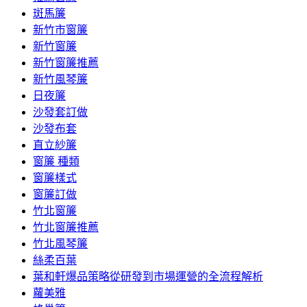
斑馬簾
新竹市窗簾
新竹窗簾
新竹窗簾推薦
新竹風琴簾
日夜簾
沙發套訂做
沙發布套
直立紗簾
窗簾 種類
窗簾樣式
窗簾訂做
竹北窗簾
竹北窗簾推薦
竹北風琴簾
絲柔百葉
葉和軒爆品策略從研發到市場運營的全流程解析
蘿美雅