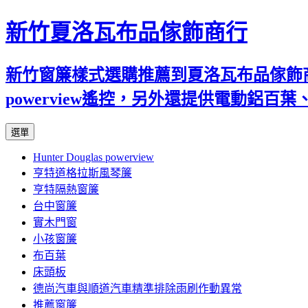
新竹夏洛瓦布品傢飾商行
新竹窗簾樣式選購推薦到夏洛瓦布品傢飾商行
powerview遙控，另外還提供電動鋁
跳
選單
至
Hunter Douglas powerview
內
亨特道格拉斯風琴簾
容
亨特隔熱窗簾
台中窗簾
實木門窗
小孩窗簾
布百葉
床頭板
德尚汽車與順道汽車精準排除雨刷作動異常
推薦窗簾