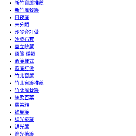
新竹窗簾推薦
新竹風琴簾
日夜簾
未分類
沙發套訂做
沙發布套
直立紗簾
窗簾 種類
窗簾樣式
窗簾訂做
竹北窗簾
竹北窗簾推薦
竹北風琴簾
絲柔百葉
蘿美雅
蜂巢簾
調光捲簾
調光簾
遮光捲簾