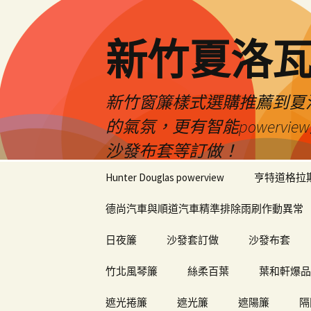
新竹夏洛
新竹窗簾樣式選購推薦到夏洛瓦
的氣氛，更有智能power
沙發布套等訂做！
跳
Hunter Douglas powerview
亨特道格拉
至
內
德尚汽車與順道汽車精準排除雨刷作動異常
容
日夜簾
沙發套訂做
沙發布套
竹北風琴簾
絲柔百葉
葉和軒爆品
遮光捲簾
遮光簾
遮陽簾
隔