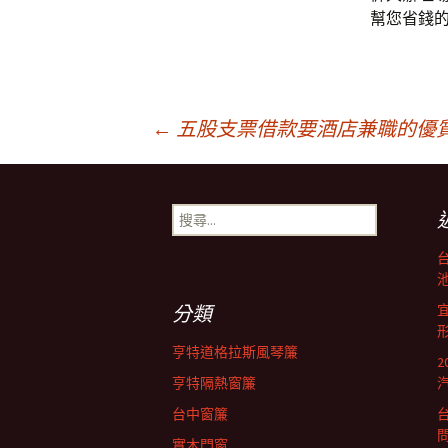
幫您省錢
文
←
五股支票借款要酒店兼職的優
章
搜
尋
導
關
鍵
池
字:
航
分類
亨特道格拉斯風琴簾
列
亨特隔熱窗簾
台中窗簾
實木門窗