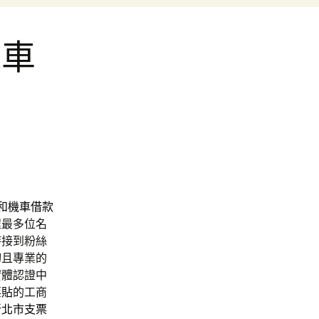
機車
和機車借款
程最多位名
時接到粉絲
切且專業的
實體認證中
票貼
的工商
新北市支票