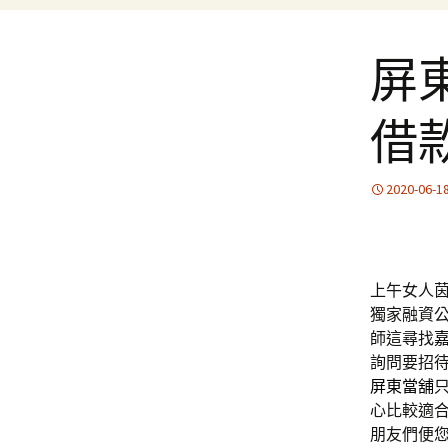
屏
借
2020-06-1
上午女人茵蝶
獨家融資
師這尋找
詢問要招
屏東當舖
心比較適
朋友們便