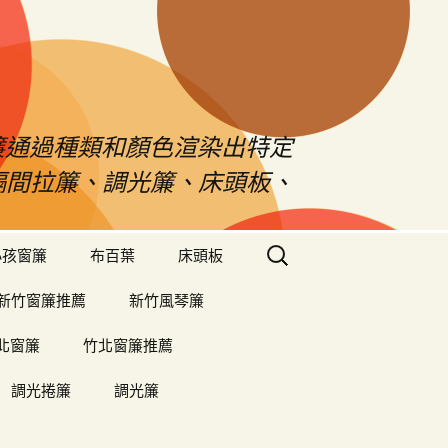
s窗簾通過種類和顏色渲染出特定
、隔間拉簾、調光簾、床頭板、
搜
小孩窗簾
布百葉
床頭板
尋
關
新竹窗簾推薦
新竹風琴簾
鍵
字:
北窗簾
竹北窗簾推薦
調光捲簾
調光簾