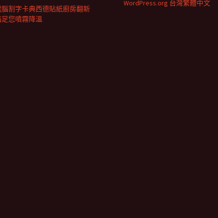
WordPress.org 台灣繁體中文
電腦割字卡典西德貼紙廚房翻新
滿足您噴霧降溫