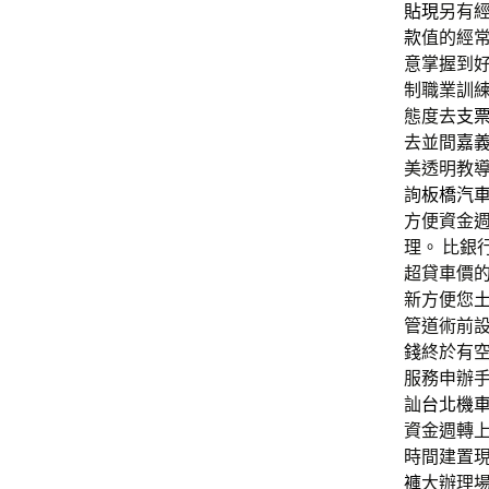
貼現
另有
款
值的經
意掌握到
制職業訓
態度去
支
去並間
嘉
美透明教
詢
板橋汽
方便資金
理。 比銀
超貸車價
新方便您
管道術前
錢
終於有
服務申辦
訕
台北機
資金週轉
時間建置
褲
大辦理