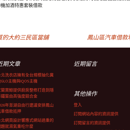
的機加酒特惠套裝借款
質的大約三民區當舖
鳳山區汽車借款
近期文章
近期留言
台北洗衣店擁有全台規模抽化糞
GLO主機與IQOS主機
宜蘭賞鯨提供廚房整修打造到隱
其他操作
形鐵窗由高強度鋁合金
登入
2026年澎湖自由行建議安排鳳山
汽車借款抵押
訂閱網站內容的資訊提供
台北網頁設計響應式網站過重的
訂閱留言的資訊提供
問題就濕氣重吃什麼