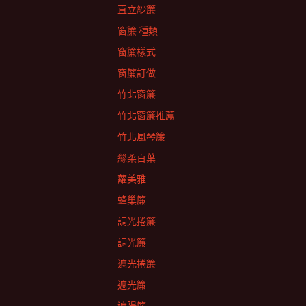
直立紗簾
窗簾 種類
窗簾樣式
窗簾訂做
竹北窗簾
竹北窗簾推薦
竹北風琴簾
絲柔百葉
蘿美雅
蜂巢簾
調光捲簾
調光簾
遮光捲簾
遮光簾