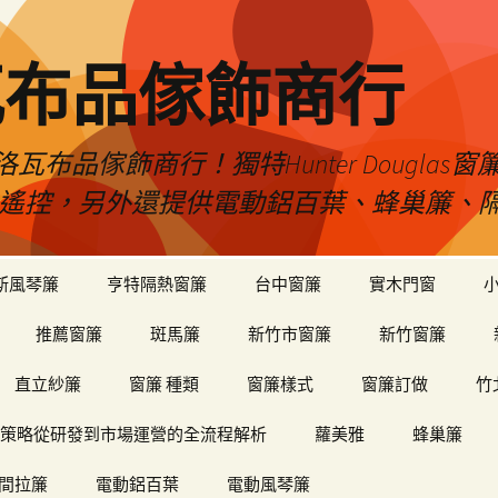
瓦布品傢飾商行
布品傢飾商行！獨特Hunter Dougla
view遙控，另外還提供電動鋁百葉、蜂巢簾
斯風琴簾
亨特隔熱窗簾
台中窗簾
實木門窗
推薦窗簾
斑馬簾
新竹市窗簾
新竹窗簾
直立紗簾
窗簾 種類
窗簾樣式
窗簾訂做
竹
策略從研發到市場運營的全流程解析
蘿美雅
蜂巢簾
間拉簾
電動鋁百葉
電動風琴簾