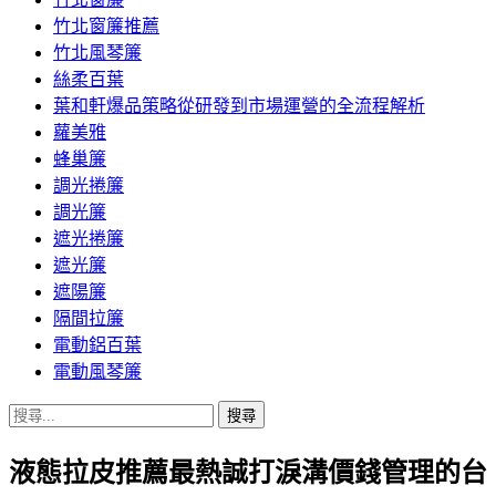
竹北窗簾推薦
竹北風琴簾
絲柔百葉
葉和軒爆品策略從研發到市場運營的全流程解析
蘿美雅
蜂巢簾
調光捲簾
調光簾
遮光捲簾
遮光簾
遮陽簾
隔間拉簾
電動鋁百葉
電動風琴簾
搜
尋
液態拉皮推薦最熱誠打淚溝價錢管理的台
關
鍵