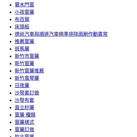
實木門窗
小孩窗簾
布百葉
床頭板
德尚汽車與順道汽車精準排除雨刷作動異常
推薦窗簾
斑馬簾
新竹市窗簾
新竹窗簾
新竹窗簾推薦
新竹風琴簾
日夜簾
沙發套訂做
沙發布套
直立紗簾
窗簾 種類
窗簾樣式
窗簾訂做
竹北窗簾