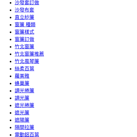
沙發套訂做
沙發布套
直立紗簾
窗簾 種類
窗簾樣式
窗簾訂做
竹北窗簾
竹北窗簾推薦
竹北風琴簾
絲柔百葉
蘿美雅
蜂巢簾
調光捲簾
調光簾
遮光捲簾
遮光簾
遮陽簾
隔間拉簾
電動鋁百葉