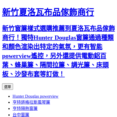
新竹夏洛瓦布品傢飾商行
新竹窗簾樣式選購推薦到夏洛瓦布品傢飾
商行！獨特Hunter Douglas窗簾通過種類
和顏色渲染出特定的氣氛，更有智能
powerview遙控，另外還提供電動鋁百
葉、蜂巢簾、隔間拉簾、調光簾、床頭
板、沙發布套等訂做！
跳
選單
至
Hunter Douglas powerview
內
亨特道格拉斯風琴簾
容
亨特隔熱窗簾
台中窗簾