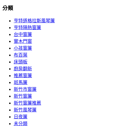
分類
亨特道格拉斯風琴簾
亨特隔熱窗簾
台中窗簾
實木門窗
小孩窗簾
布百葉
床頭板
廚房翻新
推薦窗簾
斑馬簾
新竹市窗簾
新竹窗簾
新竹窗簾推薦
新竹風琴簾
日夜簾
未分類