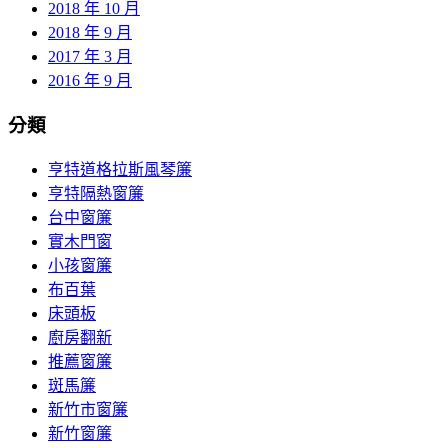
2018 年 10 月
2018 年 9 月
2017 年 3 月
2016 年 9 月
分類
亨特道格拉斯風琴簾
亨特隔熱窗簾
台中窗簾
實木門窗
小孩窗簾
布百葉
床頭板
廚房翻新
推薦窗簾
斑馬簾
新竹市窗簾
新竹窗簾