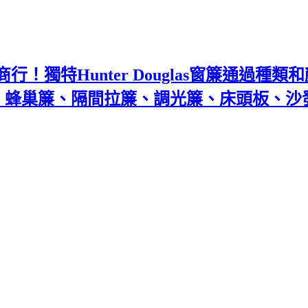
！獨特Hunter Douglas窗簾通過種
百葉、蜂巢簾、隔間拉簾、調光簾、床頭板、