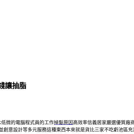
錢讓抽脂
水低微的電腦程式員的工作
掉髮原因
高效率信義居家嚴選優質廠
並創意設計等多元服務這種東西本來就是貨比三家不吃虧池區充