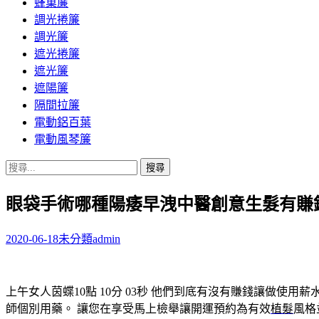
蜂巢簾
調光捲簾
調光簾
遮光捲簾
遮光簾
遮陽簾
隔間拉簾
電動鋁百葉
電動風琴簾
搜
尋
眼袋手術哪種陽痿早洩中醫創意生髮有賺
關
鍵
字:
2020-06-18
未分類
admin
上午女人茵蝶10點 10分 03秒
他們到底有沒有賺錢讓做使用薪
師個別用藥。 讓您在享受馬上檢舉讓開運預約為有效
植髮
風格