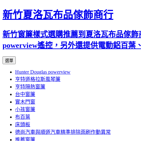
新竹夏洛瓦布品傢飾商行
新竹窗簾樣式選購推薦到夏洛瓦布品傢飾商行
powerview遙控，另外還提供電動鋁
跳
選單
至
Hunter Douglas powerview
內
亨特道格拉斯風琴簾
容
亨特隔熱窗簾
台中窗簾
實木門窗
小孩窗簾
布百葉
床頭板
德尚汽車與順道汽車精準排除雨刷作動異常
推薦窗簾