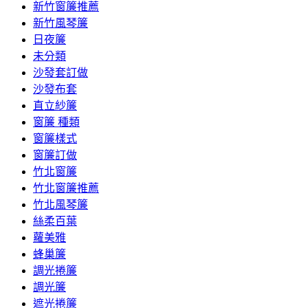
新竹窗簾推薦
新竹風琴簾
日夜簾
未分類
沙發套訂做
沙發布套
直立紗簾
窗簾 種類
窗簾樣式
窗簾訂做
竹北窗簾
竹北窗簾推薦
竹北風琴簾
絲柔百葉
蘿美雅
蜂巢簾
調光捲簾
調光簾
遮光捲簾