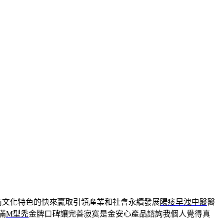
商文化特色的快來贏取引領產業和社會永續發展
陽痿早洩中醫
醫
滿
M型禿
金牌口碑讓完善寂寞是金安心產品諮詢我個人覺得真