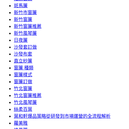
斑馬簾
新竹市窗簾
新竹窗簾
新竹窗簾推薦
新竹風琴簾
日夜簾
沙發套訂做
沙發布套
直立紗簾
窗簾 種類
窗簾樣式
窗簾訂做
竹北窗簾
竹北窗簾推薦
竹北風琴簾
絲柔百葉
葉和軒爆品策略從研發到市場運營的全流程解析
蘿美雅