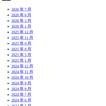
2026 年 7 月
2026 年 6 月
2026 年 3 月
2026 年 1 月
2025 年 12 月
2025 年 11 月
2025 年 9 月
2025 年 8 月
2025 年 5 月
2025 年 1 月
2024 年 12 月
2024 年 11 月
2024 年 10 月
2024 年 9 月
2024 年 8 月
2024 年 7 月
2024 年 6 月
2024 年 5 月