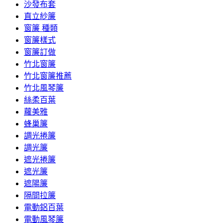
沙發布套
直立紗簾
窗簾 種類
窗簾樣式
窗簾訂做
竹北窗簾
竹北窗簾推薦
竹北風琴簾
絲柔百葉
蘿美雅
蜂巢簾
調光捲簾
調光簾
遮光捲簾
遮光簾
遮陽簾
隔間拉簾
電動鋁百葉
電動風琴簾