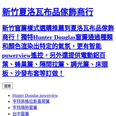
新竹夏洛瓦布品傢飾商行
新竹窗簾樣式選購推薦到夏洛瓦布品傢飾
商行！獨特Hunter Douglas窗簾通過種類
和顏色渲染出特定的氣氛，更有智能
powerview遙控，另外還提供電動鋁百
葉、蜂巢簾、隔間拉簾、調光簾、床頭
板、沙發布套等訂做！
跳
選單
至
Hunter Douglas powerview
內
亨特道格拉斯風琴簾
容
亨特隔熱窗簾
台中窗簾