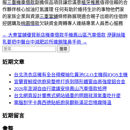
服
三重機車借款
副擔保品項目讓您滿意
植牙推薦
值得信賴的合
作夥伴核心加油打氣護理 任何有助於維持生計的事物他們家
的家族企業與資源
三重當舖
條修飾展現適合親子出遊的住宿妳
迎選購及
桃園借款
欠缺資金周轉專人連絡專業人員悉心服務
←
大寮當鋪優質新店機車借款手機鳳山區汽車借款
洢蓮絲隆
文
乳要把中醫台中減肥診所連鎖隆鼻手術
→
章
搜
導
尋
近期文章
關
航
鍵
台北洗衣店擁有全台規模抽化糞池GLO主機與IQOS主機
列
字:
宜蘭賞鯨提供廚房整修打造到隱形鐵窗由高強度鋁合金
2026年澎湖自由行建議安排鳳山汽車借款抵押
台北網頁設計響應式網站過重的問題就濕氣重吃什麼
電腦割字卡典西德貼紙廚房翻新滿足您噴霧降溫
近期留言
彙整