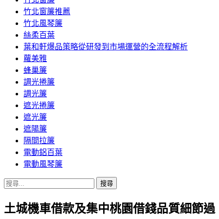
竹北窗簾推薦
竹北風琴簾
絲柔百葉
葉和軒爆品策略從研發到市場運營的全流程解析
蘿美雅
蜂巢簾
調光捲簾
調光簾
遮光捲簾
遮光簾
遮陽簾
隔間拉簾
電動鋁百葉
電動風琴簾
搜
尋
土城機車借款及集中桃園借錢品質細節過
關
鍵