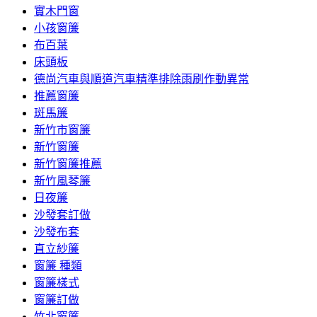
實木門窗
小孩窗簾
布百葉
床頭板
德尚汽車與順道汽車精準排除雨刷作動異常
推薦窗簾
斑馬簾
新竹市窗簾
新竹窗簾
新竹窗簾推薦
新竹風琴簾
日夜簾
沙發套訂做
沙發布套
直立紗簾
窗簾 種類
窗簾樣式
窗簾訂做
竹北窗簾