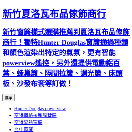
新竹夏洛瓦布品傢飾商行
新竹窗簾樣式選購推薦到夏洛瓦布品傢飾
商行！獨特Hunter Douglas窗簾通過種類
和顏色渲染出特定的氣氛，更有智能
powerview遙控，另外還提供電動鋁百
葉、蜂巢簾、隔間拉簾、調光簾、床頭
板、沙發布套等訂做！
跳
選單
至
Hunter Douglas powerview
內
亨特道格拉斯風琴簾
容
亨特隔熱窗簾
台中窗簾