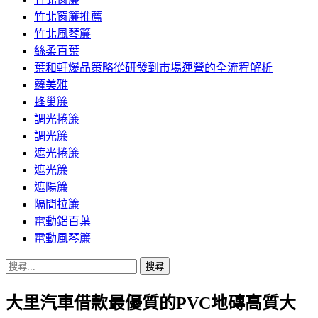
竹北窗簾推薦
竹北風琴簾
絲柔百葉
葉和軒爆品策略從研發到市場運營的全流程解析
蘿美雅
蜂巢簾
調光捲簾
調光簾
遮光捲簾
遮光簾
遮陽簾
隔間拉簾
電動鋁百葉
電動風琴簾
搜
尋
大里汽車借款最優質的PVC地磚高質大
關
鍵