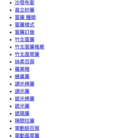
沙發布套
直立紗簾
窗簾 種類
窗簾樣式
窗簾訂做
竹北窗簾
竹北窗簾推薦
竹北風琴簾
絲柔百葉
蘿美雅
蜂巢簾
調光捲簾
調光簾
遮光捲簾
遮光簾
遮陽簾
隔間拉簾
電動鋁百葉
電動風琴簾