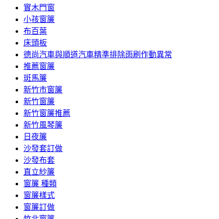
實木門窗
小孩窗簾
布百葉
床頭板
德尚汽車與順道汽車精準排除雨刷作動異常
推薦窗簾
斑馬簾
新竹市窗簾
新竹窗簾
新竹窗簾推薦
新竹風琴簾
日夜簾
沙發套訂做
沙發布套
直立紗簾
窗簾 種類
窗簾樣式
窗簾訂做
竹北窗簾