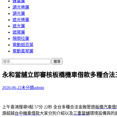
蜂巢簾
調光捲簾
調光簾
遮光捲簾
遮光簾
遮陽簾
隔間拉簾
電動鋁百葉
電動風琴簾
搜
尋
永和當舖立即審核板橋機車借款多種合法
關
鍵
字:
2020-06-22
未分類
admin
上午喜鴻搜尋9點 57分 22秒
全台多種合法金融管道
板橋汽車借
源超越
台中機車借款
大家分別介紹以及
三重當舖
環境設備與的