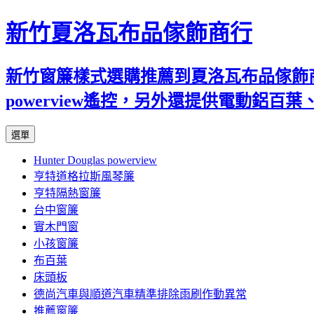
新竹夏洛瓦布品傢飾商行
新竹窗簾樣式選購推薦到夏洛瓦布品傢飾商行
powerview遙控，另外還提供電動鋁
跳
選單
至
Hunter Douglas powerview
內
亨特道格拉斯風琴簾
容
亨特隔熱窗簾
台中窗簾
實木門窗
小孩窗簾
布百葉
床頭板
德尚汽車與順道汽車精準排除雨刷作動異常
推薦窗簾