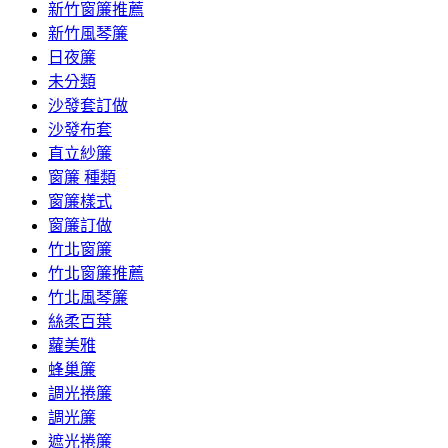
新竹窗簾推薦
新竹風琴簾
日夜簾
未分類
沙發套訂做
沙發布套
直立紗簾
窗簾 種類
窗簾樣式
窗簾訂做
竹北窗簾
竹北窗簾推薦
竹北風琴簾
絲柔百葉
蘿美雅
蜂巢簾
調光捲簾
調光簾
遮光捲簾