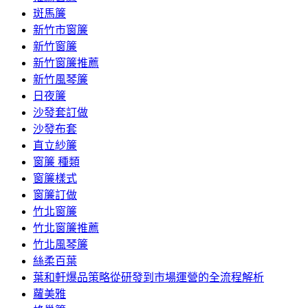
斑馬簾
新竹市窗簾
新竹窗簾
新竹窗簾推薦
新竹風琴簾
日夜簾
沙發套訂做
沙發布套
直立紗簾
窗簾 種類
窗簾樣式
窗簾訂做
竹北窗簾
竹北窗簾推薦
竹北風琴簾
絲柔百葉
葉和軒爆品策略從研發到市場運營的全流程解析
蘿美雅