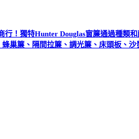
！獨特Hunter Douglas窗簾通過種
百葉、蜂巢簾、隔間拉簾、調光簾、床頭板、