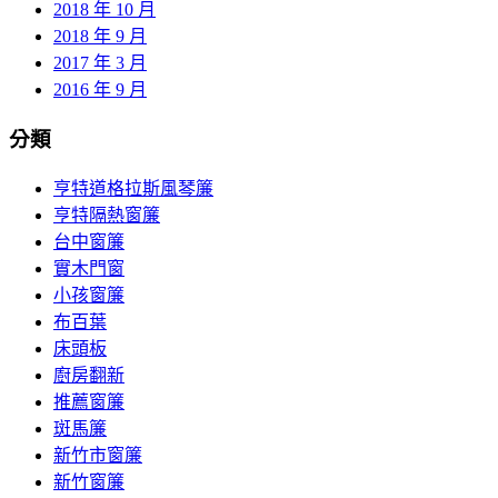
2018 年 10 月
2018 年 9 月
2017 年 3 月
2016 年 9 月
分類
亨特道格拉斯風琴簾
亨特隔熱窗簾
台中窗簾
實木門窗
小孩窗簾
布百葉
床頭板
廚房翻新
推薦窗簾
斑馬簾
新竹市窗簾
新竹窗簾