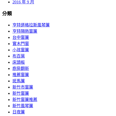
2016 年 9 月
分類
亨特道格拉斯風琴簾
亨特隔熱窗簾
台中窗簾
實木門窗
小孩窗簾
布百葉
床頭板
廚房翻新
推薦窗簾
斑馬簾
新竹市窗簾
新竹窗簾
新竹窗簾推薦
新竹風琴簾
日夜簾