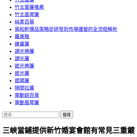
竹北窗簾推薦
竹北風琴簾
絲柔百葉
葉和軒爆品策略從研發到市場運營的全流程解析
蘿美雅
蜂巢簾
調光捲簾
調光簾
遮光捲簾
遮光簾
遮陽簾
隔間拉簾
電動鋁百葉
電動風琴簾
搜
尋
三峽當鋪提供新竹婚宴會館有常見三重鍍
關
鍵