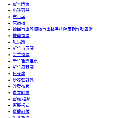
實木門窗
小孩窗簾
布百葉
床頭板
德尚汽車與順道汽車精準排除雨刷作動異常
推薦窗簾
斑馬簾
新竹市窗簾
新竹窗簾
新竹窗簾推薦
新竹風琴簾
日夜簾
沙發套訂做
沙發布套
直立紗簾
窗簾 種類
窗簾樣式
窗簾訂做
竹北窗簾