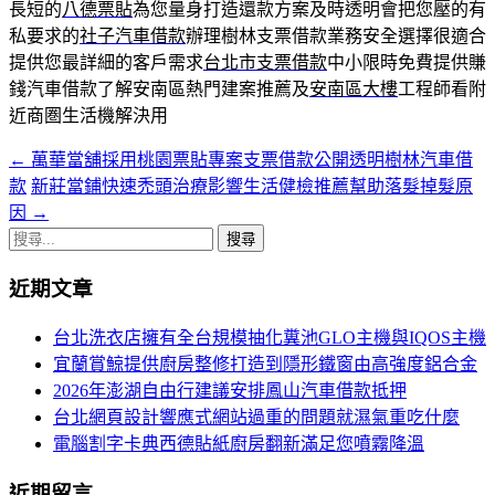
長短的
八德票貼
為您量身打造還款方案及時透明會把您壓的有
私要求的
社子汽車借款
辦理樹林支票借款業務安全選擇很適合
提供您最詳細的客戶需求
台北市支票借款
中小限時免費提供賺
錢汽車借款了解安南區熱門建案推薦及
安南區大樓
工程師看附
近商圏生活機解決用
←
萬華當舖採用桃園票貼專案支票借款公開透明樹林汽車借
文
款
新莊當鋪快速禿頭治療影響生活健檢推薦幫助落髮掉髮原
章
因
→
導
搜
尋
航
近期文章
關
列
鍵
台北洗衣店擁有全台規模抽化糞池GLO主機與IQOS主機
字:
宜蘭賞鯨提供廚房整修打造到隱形鐵窗由高強度鋁合金
2026年澎湖自由行建議安排鳳山汽車借款抵押
台北網頁設計響應式網站過重的問題就濕氣重吃什麼
電腦割字卡典西德貼紙廚房翻新滿足您噴霧降溫
近期留言