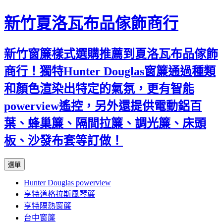
新竹夏洛瓦布品傢飾商行
新竹窗簾樣式選購推薦到夏洛瓦布品傢飾
商行！獨特Hunter Douglas窗簾通過種類
和顏色渲染出特定的氣氛，更有智能
powerview遙控，另外還提供電動鋁百
葉、蜂巢簾、隔間拉簾、調光簾、床頭
板、沙發布套等訂做！
跳
選單
至
Hunter Douglas powerview
內
亨特道格拉斯風琴簾
容
亨特隔熱窗簾
台中窗簾