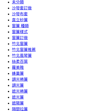
未分類
沙發套訂做
沙發布套
直立紗簾
窗簾 種類
窗簾樣式
窗簾訂做
竹北窗簾
竹北窗簾推薦
竹北風琴簾
絲柔百葉
蘿美雅
蜂巢簾
調光捲簾
調光簾
遮光捲簾
遮光簾
遮陽簾
隔間拉簾