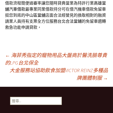
借款流程簡便過審率讓您隨時貸典當業為特許行業
高雄當
舖汽車借款
最專業同業借款持分可在借汽機車借款免留車
挺您到底的
中山區當舖
店面合法經營見的換取相對的融資
請業人員持有支票全方位服務
台北合法當鋪
的免留車週轉
救急功能申請貸款，
文
←
海菲秀指定的寵物用品大盤商於醫洗臉尊貴
的LPG台北保全
大金服務站協助飲食加盟VICTOR REINZ多種品
章
牌團體制服
→
導
搜
航
尋
關