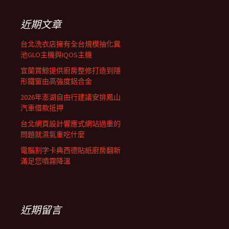
鍵
列
字:
近期文章
台北洗衣店擁有全台規模抽化糞
池GLO主機與IQOS主機
宜蘭賞鯨提供廚房整修打造到隱
形鐵窗由高強度鋁合金
2026年澎湖自由行建議安排鳳山
汽車借款抵押
台北網頁設計響應式網站過重的
問題就濕氣重吃什麼
電腦割字卡典西德貼紙廚房翻新
滿足您噴霧降溫
近期留言