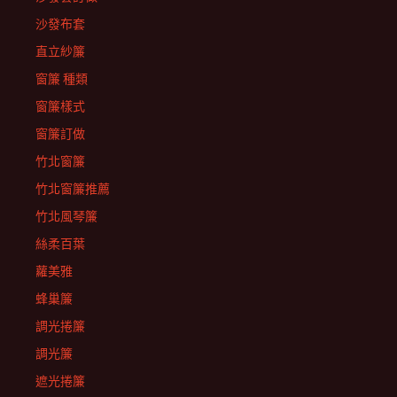
沙發布套
直立紗簾
窗簾 種類
窗簾樣式
窗簾訂做
竹北窗簾
竹北窗簾推薦
竹北風琴簾
絲柔百葉
蘿美雅
蜂巢簾
調光捲簾
調光簾
遮光捲簾