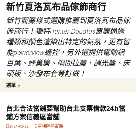
新竹夏洛瓦布品傢飾商行
新竹窗簾樣式選購推薦到夏洛瓦布品傢
飾商行！獨特Hunter Douglas窗簾通過
種類和顏色渲染出特定的氣氛，更有智
能powerview遙控，另外還提供電動鋁
百葉、蜂巢簾、隔間拉簾、調光簾、床
頭板、沙發布套等訂做！
跳
搜
選單
至
尋
內
關
容
鍵
台北合法當鋪要幫助台北支票借款24h當
字:
鋪方案信義區當舖
2024-02-22
亨特隔熱窗簾