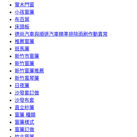
實木門窗
小孩窗簾
布百葉
床頭板
德尚汽車與順道汽車精準排除雨刷作動異常
推薦窗簾
斑馬簾
新竹市窗簾
新竹窗簾
新竹窗簾推薦
新竹風琴簾
日夜簾
沙發套訂做
沙發布套
直立紗簾
窗簾 種類
窗簾樣式
窗簾訂做
竹北窗簾