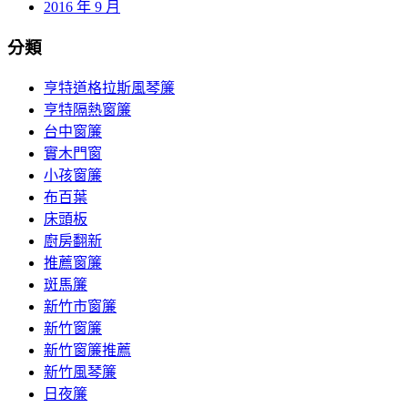
2016 年 9 月
分類
亨特道格拉斯風琴簾
亨特隔熱窗簾
台中窗簾
實木門窗
小孩窗簾
布百葉
床頭板
廚房翻新
推薦窗簾
斑馬簾
新竹市窗簾
新竹窗簾
新竹窗簾推薦
新竹風琴簾
日夜簾