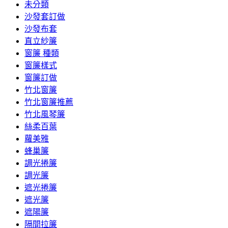
未分類
沙發套訂做
沙發布套
直立紗簾
窗簾 種類
窗簾樣式
窗簾訂做
竹北窗簾
竹北窗簾推薦
竹北風琴簾
絲柔百葉
蘿美雅
蜂巢簾
調光捲簾
調光簾
遮光捲簾
遮光簾
遮陽簾
隔間拉簾