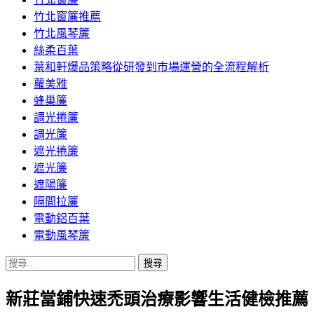
竹北窗簾推薦
竹北風琴簾
絲柔百葉
葉和軒爆品策略從研發到市場運營的全流程解析
蘿美雅
蜂巢簾
調光捲簾
調光簾
遮光捲簾
遮光簾
遮陽簾
隔間拉簾
電動鋁百葉
電動風琴簾
搜
尋
新莊當鋪快速禿頭治療影響生活健檢推薦
關
鍵