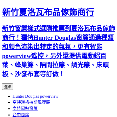
新竹夏洛瓦布品傢飾商行
新竹窗簾樣式選購推薦到夏洛瓦布品傢飾
商行！獨特Hunter Douglas窗簾通過種類
和顏色渲染出特定的氣氛，更有智能
powerview遙控，另外還提供電動鋁百
葉、蜂巢簾、隔間拉簾、調光簾、床頭
板、沙發布套等訂做！
跳
選單
至
Hunter Douglas powerview
內
亨特道格拉斯風琴簾
容
亨特隔熱窗簾
台中窗簾