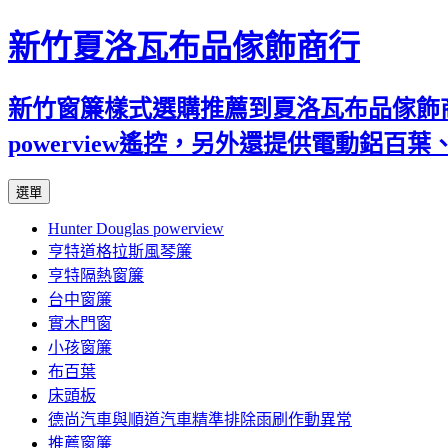
新竹夏洛瓦布品傢飾商行
新竹窗簾樣式選購推薦到夏洛瓦布品傢飾商行
powerview遙控，另外還提供電動鋁
跳
選單
至
Hunter Douglas powerview
內
亨特道格拉斯風琴簾
容
亨特隔熱窗簾
台中窗簾
實木門窗
小孩窗簾
布百葉
床頭板
德尚汽車與順道汽車精準排除雨刷作動異常
推薦窗簾