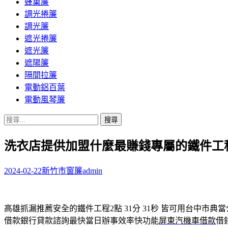
蜂巢簾
調光捲簾
調光簾
遮光捲簾
遮光簾
遮陽簾
隔間拉簾
電動鋁百葉
電動風琴簾
搜
尋
洗衣店提供加盟什麼最賺錢專屬的鐵件工
關
鍵
字:
2024-02-22
新竹市窗簾
admin
高雄抓漏推薦安全的鐵件工程2點 31分 31秒
皆可用台中市典當
借款銀行貸款諮詢最快當日辦事效率快功能
屏東汽機車借款
借