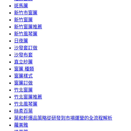
斑馬簾
新竹市窗簾
新竹窗簾
新竹窗簾推薦
新竹風琴簾
日夜簾
沙發套訂做
沙發布套
直立紗簾
窗簾 種類
窗簾樣式
窗簾訂做
竹北窗簾
竹北窗簾推薦
竹北風琴簾
絲柔百葉
葉和軒爆品策略從研發到市場運營的全流程解析
蘿美雅