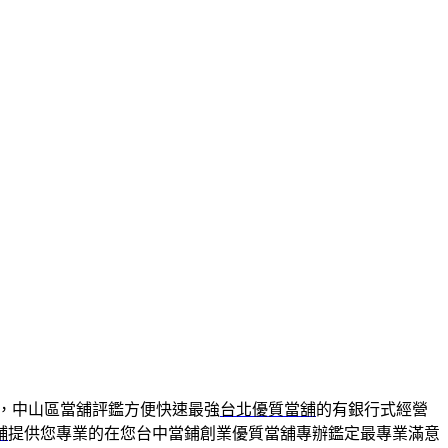
，中山區當舖評鑑方便快速最強
台北優質當舖
的有銀行式經營
舖
提供您專業的在您台中當鋪創業優質當舖專辦鑑定最專業滿意