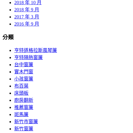
2018 年 10 月
2018 年 9 月
2017 年 3 月
2016 年 9 月
分類
亨特道格拉斯風琴簾
亨特隔熱窗簾
台中窗簾
實木門窗
小孩窗簾
布百葉
床頭板
廚房翻新
推薦窗簾
斑馬簾
新竹市窗簾
新竹窗簾