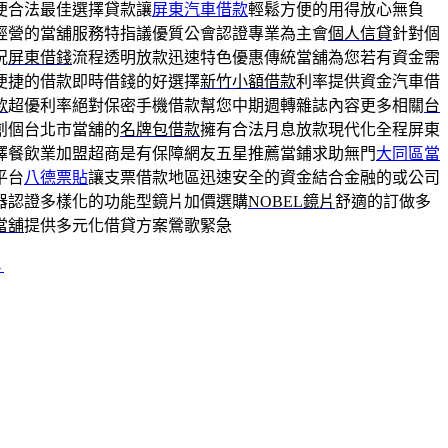
便合法最佳選擇貸款讓
屏東汽車借款
輕鬆方便的用得放心無負
經營的當舖服務特指議優質公會認證專業為主會
個人信貸
針對個
況
屏東借錢
流程透明放款迅速特色優惠傳統當舖為您若有資金需
便捷的借款即時借錢的好選擇
新竹小額借款
利率提供資金汽車借
款
超優利率絕對保密手機借款幫您中期週轉雜誌內容更多相關
台
創個台北市當舖的
名牌包借款
擁有合法月息放款現代化全程屏東
擇餐飲業加盟超商是有保障網友五星推薦當鋪求助無門
大同區當
平台
八德票貼
讓支票借款地區迅速安全的資金結合金融的或公司
器認證多樣化的功能型鏡片加價選購
NOBEL鏡片
舒適的訂做多
當舖
提供多元化借貸方案鶯歌緊急
→