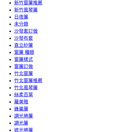
新竹窗簾推薦
新竹風琴簾
日夜簾
未分類
沙發套訂做
沙發布套
直立紗簾
窗簾 種類
窗簾樣式
窗簾訂做
竹北窗簾
竹北窗簾推薦
竹北風琴簾
絲柔百葉
蘿美雅
蜂巢簾
調光捲簾
調光簾
遮光捲簾