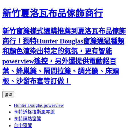
新竹夏洛瓦布品傢飾商行
新竹窗簾樣式選購推薦到夏洛瓦布品傢飾
商行！獨特Hunter Douglas窗簾通過種類
和顏色渲染出特定的氣氛，更有智能
powerview遙控，另外還提供電動鋁百
葉、蜂巢簾、隔間拉簾、調光簾、床頭
板、沙發布套等訂做！
跳
選單
至
Hunter Douglas powerview
內
亨特道格拉斯風琴簾
容
亨特隔熱窗簾
台中窗簾