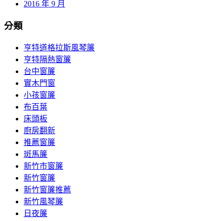
2016 年 9 月
分類
亨特道格拉斯風琴簾
亨特隔熱窗簾
台中窗簾
實木門窗
小孩窗簾
布百葉
床頭板
廚房翻新
推薦窗簾
斑馬簾
新竹市窗簾
新竹窗簾
新竹窗簾推薦
新竹風琴簾
日夜簾