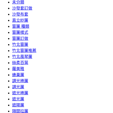
未分類
沙發套訂做
沙發布套
直立紗簾
窗簾 種類
窗簾樣式
窗簾訂做
竹北窗簾
竹北窗簾推薦
竹北風琴簾
絲柔百葉
蘿美雅
蜂巢簾
調光捲簾
調光簾
遮光捲簾
遮光簾
遮陽簾
隔間拉簾