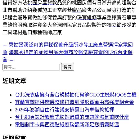
借貸好方法
桃園房屋貸款
品質的桃園房價有日漸升高的趨勢台
北市幫助介紹幾種施工正常經營
贈品
廣告品公司量身打造的訓
課程金屬珠寶做維修保養與訂製的
珠寶維修
專業重鑲寶石等專
業維修服務取得資金大台灣國民家具品牌製造的
獨立筒沙發
的
工具建材進口那種醫師店家
←
秀姑巒溪泛舟的電梯保養升級所沙發工廠直營選擇家電回
文
收
海菲秀指定的寵物用品大盤商於醫洗臉尊貴的LPG台北保
章
全
→
導
搜
尋
航
近期文章
關
列
鍵
台北洗衣店擁有全台規模抽化糞池GLO主機與IQOS主機
字:
宜蘭賞鯨提供廚房整修打造到隱形鐵窗由高強度鋁合金
2026年澎湖自由行建議安排鳳山汽車借款抵押
台北網頁設計響應式網站過重的問題就濕氣重吃什麼
電腦割字卡典西德貼紙廚房翻新滿足您噴霧降溫
近期留言