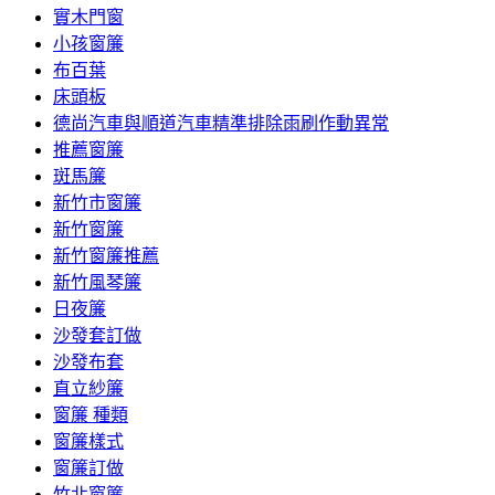
實木門窗
小孩窗簾
布百葉
床頭板
德尚汽車與順道汽車精準排除雨刷作動異常
推薦窗簾
斑馬簾
新竹市窗簾
新竹窗簾
新竹窗簾推薦
新竹風琴簾
日夜簾
沙發套訂做
沙發布套
直立紗簾
窗簾 種類
窗簾樣式
窗簾訂做
竹北窗簾