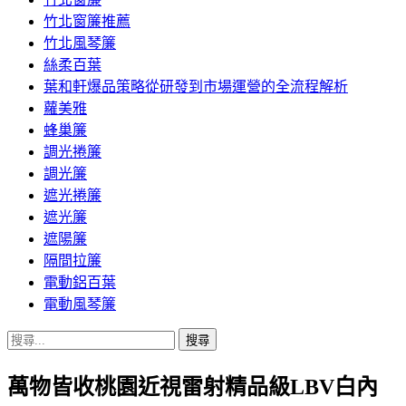
竹北窗簾推薦
竹北風琴簾
絲柔百葉
葉和軒爆品策略從研發到市場運營的全流程解析
蘿美雅
蜂巢簾
調光捲簾
調光簾
遮光捲簾
遮光簾
遮陽簾
隔間拉簾
電動鋁百葉
電動風琴簾
搜
尋
萬物皆收桃園近視雷射精品級LBV白內
關
鍵