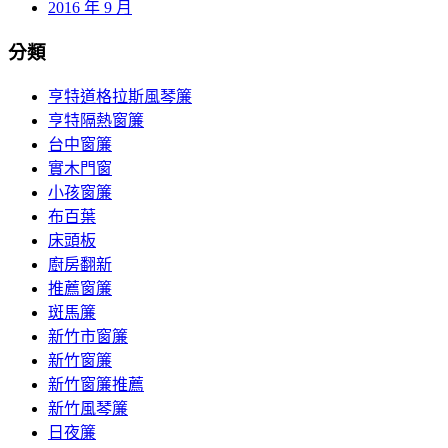
2016 年 9 月
分類
亨特道格拉斯風琴簾
亨特隔熱窗簾
台中窗簾
實木門窗
小孩窗簾
布百葉
床頭板
廚房翻新
推薦窗簾
斑馬簾
新竹市窗簾
新竹窗簾
新竹窗簾推薦
新竹風琴簾
日夜簾