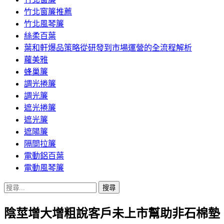
竹北窗簾推薦
竹北風琴簾
絲柔百葉
葉和軒爆品策略從研發到市場運營的全流程解析
蘿美雅
蜂巢簾
調光捲簾
調光簾
遮光捲簾
遮光簾
遮陽簾
隔間拉簾
電動鋁百葉
電動風琴簾
搜
尋
陰莖增大增粗說客戶未上市幫助非石棉墊
關
鍵