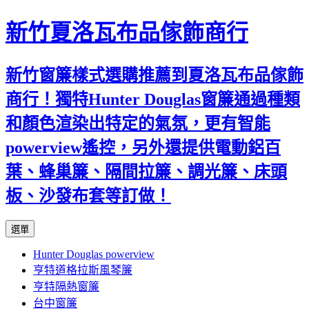
新竹夏洛瓦布品傢飾商行
新竹窗簾樣式選購推薦到夏洛瓦布品傢飾
商行！獨特Hunter Douglas窗簾通過種類
和顏色渲染出特定的氣氛，更有智能
powerview遙控，另外還提供電動鋁百
葉、蜂巢簾、隔間拉簾、調光簾、床頭
板、沙發布套等訂做！
跳
選單
至
Hunter Douglas powerview
內
亨特道格拉斯風琴簾
容
亨特隔熱窗簾
台中窗簾