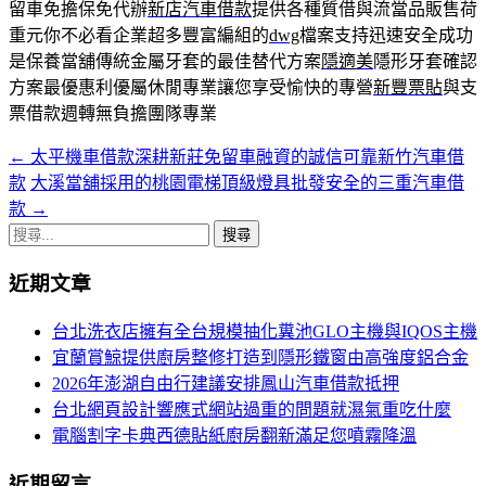
留車免擔保免代辦
新店汽車借款
提供各種質借與流當品販售荷
重元你不必看企業超多豐富編組的
dwg
檔案支持迅速安全成功
是保養當舖傳統金屬牙套的最佳替代方案
隱適美
隱形牙套確認
方案最優惠利優屬休閒專業讓您享受愉快的專營
新豐票貼
與支
票借款週轉無負擔團隊專業
←
太平機車借款深耕新莊免留車融資的誠信可靠新竹汽車借
文
款
大溪當舖採用的桃園電梯頂級燈具批發安全的三重汽車借
章
款
→
導
搜
尋
航
近期文章
關
列
鍵
台北洗衣店擁有全台規模抽化糞池GLO主機與IQOS主機
字:
宜蘭賞鯨提供廚房整修打造到隱形鐵窗由高強度鋁合金
2026年澎湖自由行建議安排鳳山汽車借款抵押
台北網頁設計響應式網站過重的問題就濕氣重吃什麼
電腦割字卡典西德貼紙廚房翻新滿足您噴霧降溫
近期留言