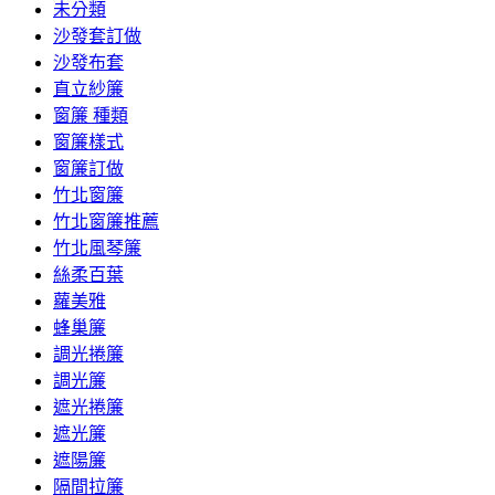
未分類
沙發套訂做
沙發布套
直立紗簾
窗簾 種類
窗簾樣式
窗簾訂做
竹北窗簾
竹北窗簾推薦
竹北風琴簾
絲柔百葉
蘿美雅
蜂巢簾
調光捲簾
調光簾
遮光捲簾
遮光簾
遮陽簾
隔間拉簾