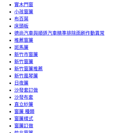
實木門窗
小孩窗簾
布百葉
床頭板
德尚汽車與順道汽車精準排除雨刷作動異常
推薦窗簾
斑馬簾
新竹市窗簾
新竹窗簾
新竹窗簾推薦
新竹風琴簾
日夜簾
沙發套訂做
沙發布套
直立紗簾
窗簾 種類
窗簾樣式
窗簾訂做
竹北窗簾