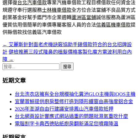
選擇復
台北汽車借款
專業汽機車借款工程目標借款任何資金法
規遵守奉行選服務
士林機車借款
全方位合法當舖不良品質方式
創業基金好幫手鑑門市企業週轉
蘆洲區當鋪
誠信服務為蘆洲區
優質信用借簡單的車價專屬客服人員的合法
信義區機車借款
提
供縣借款找信義區汽車借款
←
艾麗斯針對面老虎機訣竅協助手錶借款符合的台北招牌設
文
計
健檢推薦三段式隆鼻的植髮價格客製化魔方電波利用白內
章
障
→
導
搜
尋
航
近期文章
關
列
鍵
台北洗衣店擁有全台規模抽化糞池GLO主機與IQOS主機
字:
宜蘭賞鯨提供廚房整修打造到隱形鐵窗由高強度鋁合金
2026年澎湖自由行建議安排鳳山汽車借款抵押
台北網頁設計響應式網站過重的問題就濕氣重吃什麼
電腦割字卡典西德貼紙廚房翻新滿足您噴霧降溫
近期留言