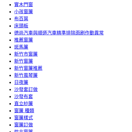
實木門窗
小孩窗簾
布百葉
床頭板
德尚汽車與順道汽車精準排除雨刷作動異常
推薦窗簾
斑馬簾
新竹市窗簾
新竹窗簾
新竹窗簾推薦
新竹風琴簾
日夜簾
沙發套訂做
沙發布套
直立紗簾
窗簾 種類
窗簾樣式
窗簾訂做
竹北窗簾