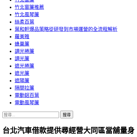
竹北窗簾推薦
竹北風琴簾
絲柔百葉
葉和軒爆品策略從研發到市場運營的全流程解析
蘿美雅
蜂巢簾
調光捲簾
調光簾
遮光捲簾
遮光簾
遮陽簾
隔間拉簾
電動鋁百葉
電動風琴簾
搜
尋
台北汽車借款提供尋經營大同區當舖量身
關
鍵