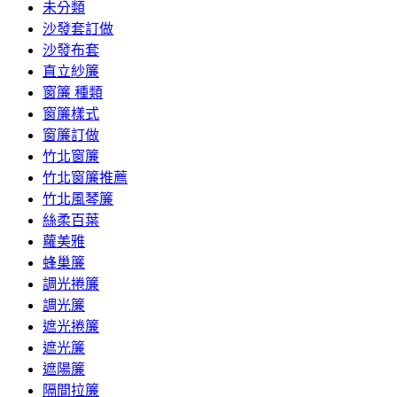
未分類
沙發套訂做
沙發布套
直立紗簾
窗簾 種類
窗簾樣式
窗簾訂做
竹北窗簾
竹北窗簾推薦
竹北風琴簾
絲柔百葉
蘿美雅
蜂巢簾
調光捲簾
調光簾
遮光捲簾
遮光簾
遮陽簾
隔間拉簾