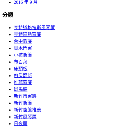
2016 年 9 月
分類
亨特道格拉斯風琴簾
亨特隔熱窗簾
台中窗簾
實木門窗
小孩窗簾
布百葉
床頭板
廚房翻新
推薦窗簾
斑馬簾
新竹市窗簾
新竹窗簾
新竹窗簾推薦
新竹風琴簾
日夜簾