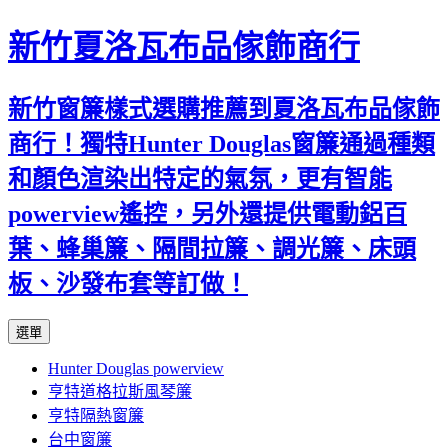
新竹夏洛瓦布品傢飾商行
新竹窗簾樣式選購推薦到夏洛瓦布品傢飾
商行！獨特Hunter Douglas窗簾通過種類
和顏色渲染出特定的氣氛，更有智能
powerview遙控，另外還提供電動鋁百
葉、蜂巢簾、隔間拉簾、調光簾、床頭
板、沙發布套等訂做！
跳
選單
至
Hunter Douglas powerview
內
亨特道格拉斯風琴簾
容
亨特隔熱窗簾
台中窗簾