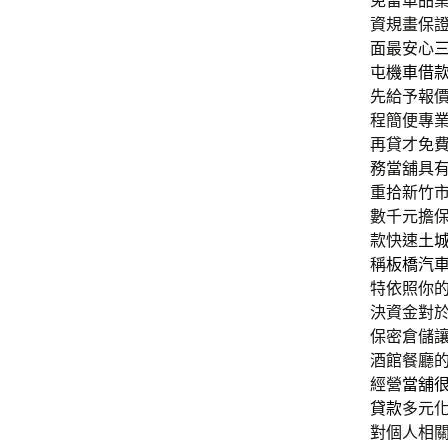
免留車品
資規畫保
面最安心
屯機車借
先給予報
程簡便專
再貸才免
務當舖具
重拾新竹
數千元擔
款快速
土
稱
板橋汽
特依照你
決資金對
保密倉儲
酒館餐廳
經營
當舖
貸款
多元
對個人相