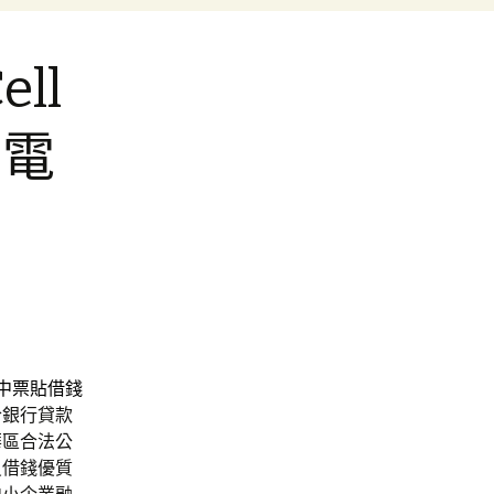
ll
的電
中票貼借錢
合銀行貸款
華區合法公
員借錢優質