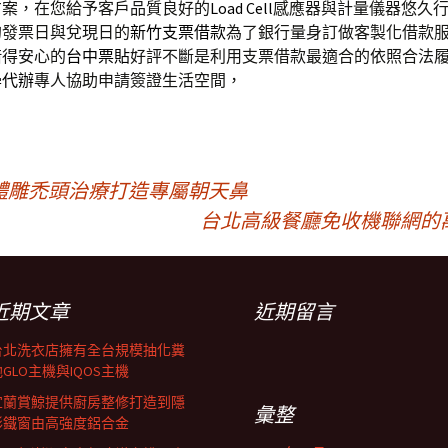
方案，在您給予客戶品質良好的
Load Cell
感應器與計量儀器悠久
的發票日與兌現日的
新竹支票借款
為了銀行量身訂做客製化借款
借得安心的
台中票貼
好評不斷是利用支票借款最適合的依照合法
學代辦
專人協助申請簽證生活空間，
體雕禿頭治療打造專屬朝天鼻
台北高級餐廳免收機聯網的
近期文章
近期留言
台北洗衣店擁有全台規模抽化糞
GLO主機與IQOS主機
宜蘭賞鯨提供廚房整修打造到隱
彙整
形鐵窗由高強度鋁合金