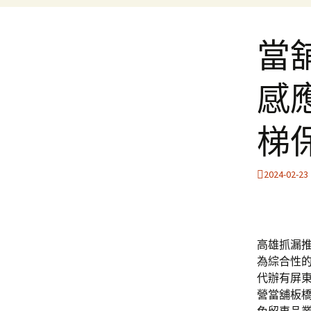
當舖
感
梯
2024-02-23
高雄抓漏推薦
為綜合性
代辦有屏
營當舖板