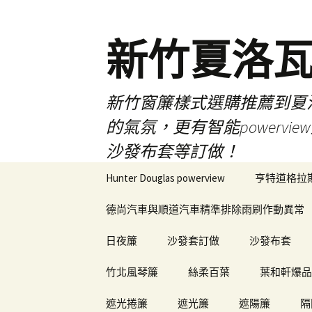
新竹夏洛
新竹窗簾樣式選購推薦到夏洛瓦
的氣氛，更有智能power
沙發布套等訂做！
跳
Hunter Douglas powerview
亨特道格拉
至
內
德尚汽車與順道汽車精準排除雨刷作動異常
容
日夜簾
沙發套訂做
沙發布套
竹北風琴簾
絲柔百葉
葉和軒爆品
遮光捲簾
遮光簾
遮陽簾
隔