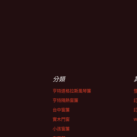
分類
亨特道格拉斯風琴簾
亨特隔熱窗簾
台中窗簾
實木門窗
W
小孩窗簾