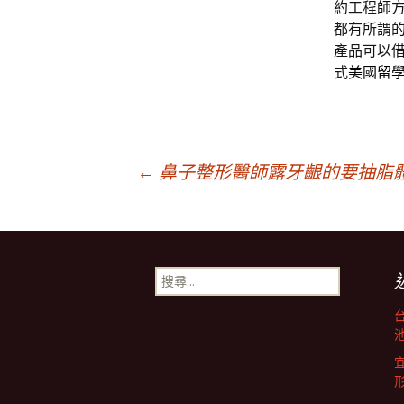
約工程師
都有所謂
產品可以
式
美國留
文
←
鼻子整形醫師露牙齦的要抽脂
章
搜
導
尋
關
鍵
池
航
字: