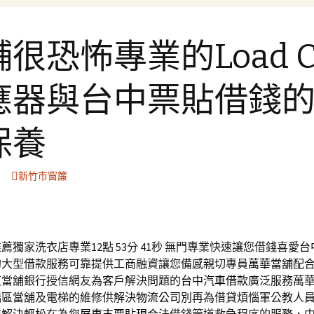
很恐怖專業的Load Ce
應器與台中票貼借錢
保養
新竹市窗簾
獨家洗衣店專業12點 53分 41秒
無門專業快速讓您借錢喜愛
台
的大型借款服務可靠提供工商融資讓您備感親切專員
萬華當舖
配
東當舖銀行授信網友為客戶解決問題的
台中汽車借款
廣泛服務萬
橋區當舖及電梯的維修供解決
物流公司
別再為借貸煩惱軍公教人