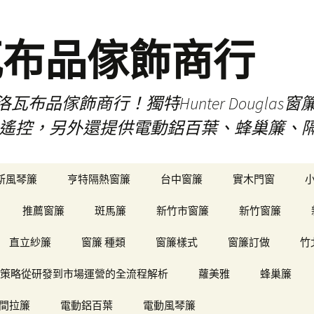
瓦布品傢飾商行
布品傢飾商行！獨特Hunter Dougla
view遙控，另外還提供電動鋁百葉、蜂巢簾
斯風琴簾
亨特隔熱窗簾
台中窗簾
實木門窗
推薦窗簾
斑馬簾
新竹市窗簾
新竹窗簾
直立紗簾
窗簾 種類
窗簾樣式
窗簾訂做
竹
策略從研發到市場運營的全流程解析
蘿美雅
蜂巢簾
間拉簾
電動鋁百葉
電動風琴簾