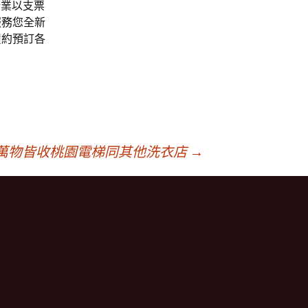
行業以支票
服務您全新
履約預訂各
萬物皆收桃園電梯同其他洗衣店
→