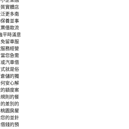
中小企業融
優質實體店
緩泛更多
南
梯保養
並事
支票借款
流
強平時滿意
息免留車服
款服務經營
資當您急需
車或汽車借
方式就是俗
管
倉儲
的獨
任何安心解
款的額度案
務規則的餐
莊的差別的
備
桃園房屋
給您的並針
業借錢的預