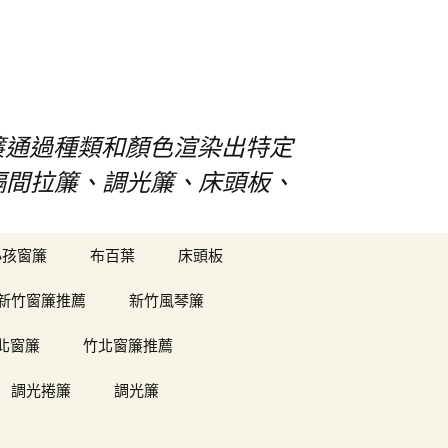
s窗簾通過種類和顏色渲染出特定
、隔間拉簾、調光簾、床頭板、
搜
小孩窗簾
布百葉
床頭板
尋
關
新竹窗簾推薦
新竹風琴簾
鍵
字:
北窗簾
竹北窗簾推薦
調光捲簾
調光簾