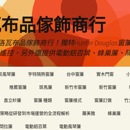
瓦布品傢飾商行
布品傢飾商行！獨特Hunter Dougla
view遙控，另外還提供電動鋁百葉、蜂巢簾
斯風琴簾
亨特隔熱窗簾
台中窗簾
實木門窗
推薦窗簾
斑馬簾
新竹市窗簾
新竹窗簾
直立紗簾
窗簾 種類
窗簾樣式
窗簾訂做
竹
策略從研發到市場運營的全流程解析
蘿美雅
蜂巢簾
間拉簾
電動鋁百葉
電動風琴簾