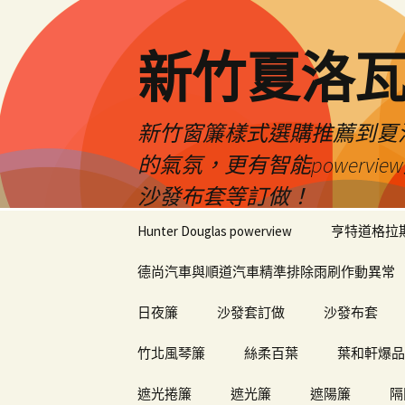
新竹夏洛
新竹窗簾樣式選購推薦到夏洛瓦
的氣氛，更有智能power
沙發布套等訂做！
跳
Hunter Douglas powerview
亨特道格拉
至
內
德尚汽車與順道汽車精準排除雨刷作動異常
容
日夜簾
沙發套訂做
沙發布套
竹北風琴簾
絲柔百葉
葉和軒爆品
遮光捲簾
遮光簾
遮陽簾
隔