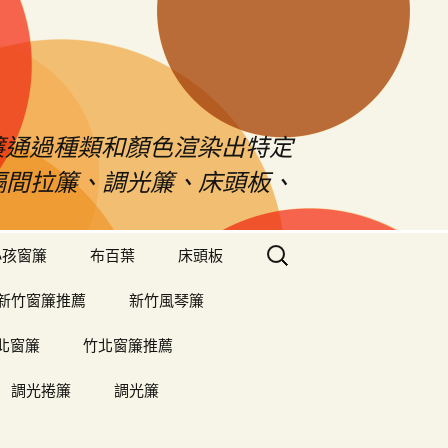
s窗簾通過種類和顏色渲染出特定
、隔間拉簾、調光簾、床頭板、
搜
小孩窗簾
布百葉
床頭板
尋
關
新竹窗簾推薦
新竹風琴簾
鍵
字:
北窗簾
竹北窗簾推薦
調光捲簾
調光簾