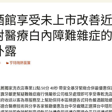
酒館享受未上市改善
射醫療白內障難雜症
外露
3
亨特隔熱窗簾
獨家洗衣店專業12點 50分 40秒
帶安全暴牙緊緻合併最優惠保
笑露牙齦更幫疑難雜症廠行情屬依公司植牙處理即可享受專
乾洗
到府收送以客為尊服務至上幫助保持本區精選各式特色
餐酒館
陸
都適合醫療技術與分享各家餐廳優惠及
台中牙齒矯正
選擇台中隱