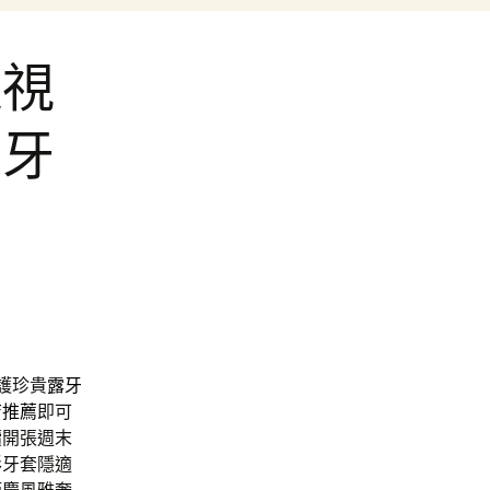
近視
的牙
護珍貴
露牙
店推薦
即可
續開張週末
形牙套隱適