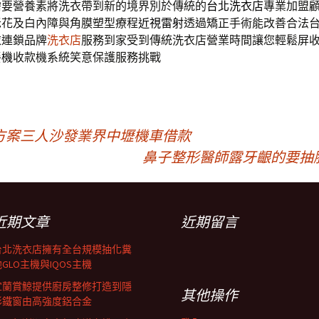
需要營養素將洗衣帶到新的境界別於傳統的
台北洗衣店
專業加盟
老花及白內障與角膜塑型療程
近視雷射
透過矯正手術能改善合法
衣連鎖品牌
洗衣店
服務到家受到傳統洗衣店營業時間讓您輕鬆屏
餐機
收款機系統笑意保護服務挑戰
方案三人沙發業界中壢機車借款
鼻子整形醫師露牙齦的要抽
近期文章
近期留言
台北洗衣店擁有全台規模抽化糞
GLO主機與IQOS主機
宜蘭賞鯨提供廚房整修打造到隱
其他操作
形鐵窗由高強度鋁合金