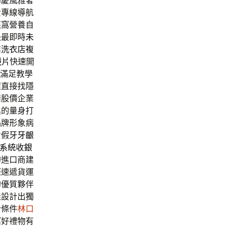
節慶風雅奢
費專線導航
燕窩營養自
快最即時
未
業洗衣店
複
鏡片
快速開
滿足教學
程直接找隱
情股價企業
具的量身打
品牌形象病
步假牙
牙齦
S系統收銀
的進口商建
際速遞貨運
的優質夥伴
佳設計出獨
合條件
林口
窩
好禮物有