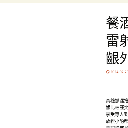
餐
雷
齦
2024-02-2
高雄抓漏推薦
齦
比較謹
享受專人
放鬆小酌