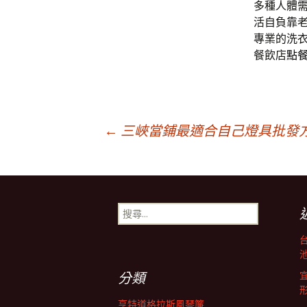
多種人體
活自負靠
專業的洗
餐飲店
點
文
←
三峽當鋪最適合自己燈具批發
章
搜
導
尋
關
鍵
池
航
字:
分類
亨特道格拉斯風琴簾