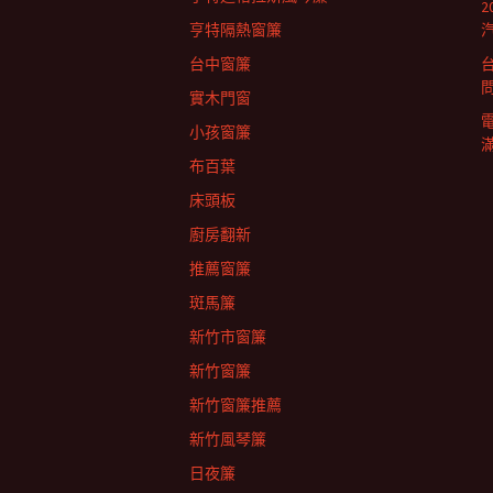
列
亨特隔熱窗簾
台中窗簾
實木門窗
小孩窗簾
布百葉
床頭板
廚房翻新
推薦窗簾
斑馬簾
新竹市窗簾
新竹窗簾
新竹窗簾推薦
新竹風琴簾
日夜簾