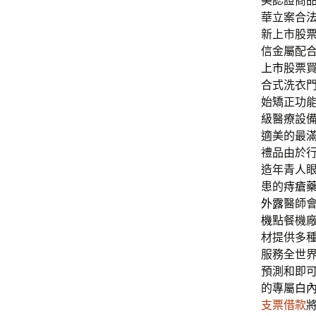
美認證商
華立案合
新上市股
信金屬配
上市
股票
合式洗衣
始矯正功能
級醫療設
適美的最
禮品由於
造年青人
患的
痔瘡
外露
醫師
機
點餐機
材提供多
服務全世
預測和即
的專屬
白
支票借款