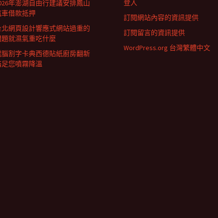
登入
2026年澎湖自由行建議安排鳳山
汽車借款抵押
訂閱網站內容的資訊提供
台北網頁設計響應式網站過重的
訂閱留言的資訊提供
問題就濕氣重吃什麼
WordPress.org 台灣繁體中文
電腦割字卡典西德貼紙廚房翻新
滿足您噴霧降溫