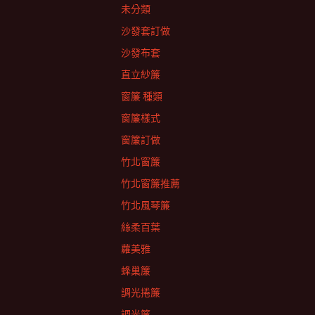
未分類
沙發套訂做
沙發布套
直立紗簾
窗簾 種類
窗簾樣式
窗簾訂做
竹北窗簾
竹北窗簾推薦
竹北風琴簾
絲柔百葉
蘿美雅
蜂巢簾
調光捲簾
調光簾